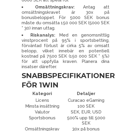
6000 SEK att spela för.
Omsättningskrav:
Antag att
omsättningskravet är 30x på
bonusbeloppet. För 5000 SEK bonus
måste du omsätta 150 000 SEK (5000 SEK
* 30) innan uttag.
Riskanalys:
Med en genomsnittlig
vinstprocent på 95% i sportsbetting,
förväntad förlust är cirka 5% av omsatt
belopp, vilket innebär en potentiell
kostnad på 7500 SEK (150 000 SEK * 5%)
för att uppfylla kraven. Planera dina
insatser därefter.
SNABBSPECIFIKATIONER
FÖR 1WIN
Kategori
Detaljer
Licens
Curacao eGaming
Minsta insättning
100 SEK
Valutor
SEK, EUR, USD
Sportsbonus
500% upp till 5000
SEK
Omsättningskrav
30x på bonus