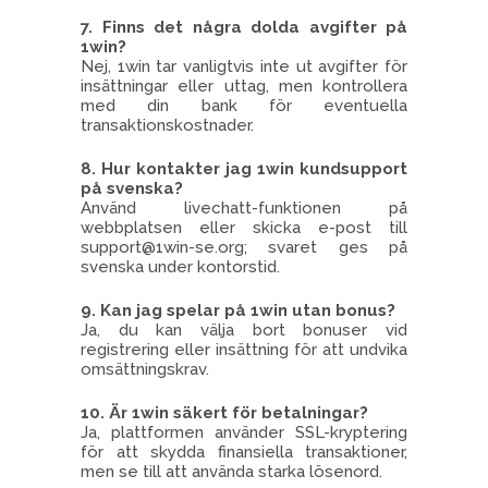
7. Finns det några dolda avgifter på
1win?
Nej, 1win tar vanligtvis inte ut avgifter för
insättningar eller uttag, men kontrollera
med din bank för eventuella
transaktionskostnader.
8. Hur kontakter jag 1win kundsupport
på svenska?
Använd livechatt-funktionen på
webbplatsen eller skicka e-post till
support@1win-se.org; svaret ges på
svenska under kontorstid.
9. Kan jag spelar på 1win utan bonus?
Ja, du kan välja bort bonuser vid
registrering eller insättning för att undvika
omsättningskrav.
10. Är 1win säkert för betalningar?
Ja, plattformen använder SSL-kryptering
för att skydda finansiella transaktioner,
men se till att använda starka lösenord.