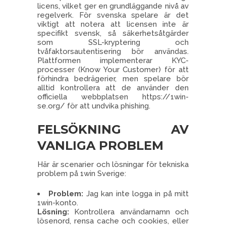
licens, vilket ger en grundläggande nivå av
regelverk. För svenska spelare är det
viktigt att notera att licensen inte är
specifikt svensk, så säkerhetsåtgärder
som SSL-kryptering och
tvåfaktorsautentisering bör användas.
Plattformen implementerar KYC-
processer (Know Your Customer) för att
förhindra bedrägerier, men spelare bör
alltid kontrollera att de använder den
officiella webbplatsen https://1win-
se.org/ för att undvika phishing.
FELSÖKNING AV
VANLIGA PROBLEM
Här är scenarier och lösningar för tekniska
problem på 1win Sverige:
Problem:
Jag kan inte logga in på mitt
1win-konto.
Lösning:
Kontrollera användarnamn och
lösenord, rensa cache och cookies, eller