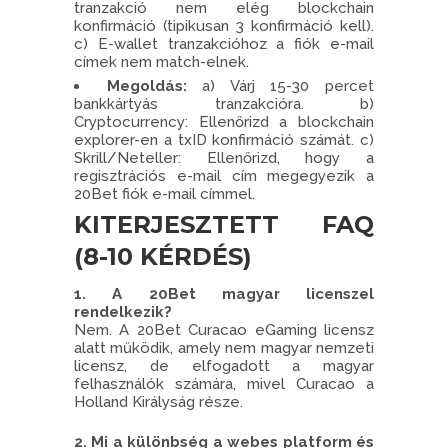
tranzakció nem elég blockchain
konfirmáció (tipikusan 3 konfirmáció kell).
c) E-wallet tranzakcióhoz a fiók e-mail
címek nem match-elnek.
Megoldás:
a) Várj 15-30 percet
bankkártyás tranzakcióra. b)
Cryptocurrency: Ellenőrizd a blockchain
explorer-en a txID konfirmáció számát. c)
Skrill/Neteller: Ellenőrizd, hogy a
regisztrációs e-mail cím megegyezik a
20Bet fiók e-mail címmel.
KITERJESZTETT FAQ
(8-10 KÉRDÉS)
1. A 20Bet magyar licenszel
rendelkezik?
Nem. A 20Bet Curacao eGaming licensz
alatt működik, amely nem magyar nemzeti
licensz, de elfogadott a magyar
felhasználók számára, mivel Curacao a
Holland Királyság része.
2. Mi a különbség a webes platform és