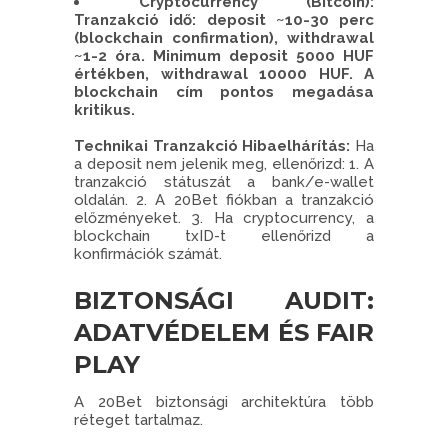
Cryptocurrency (Bitcoin):
Tranzakció idő: deposit ~10-30 perc
(blockchain confirmation), withdrawal
~1-2 óra. Minimum deposit 5000 HUF
értékben, withdrawal 10000 HUF. A
blockchain cím pontos megadása
kritikus.
Technikai Tranzakció Hibaelhárítás:
Ha
a deposit nem jelenik meg, ellenőrizd: 1. A
tranzakció státuszát a bank/e-wallet
oldalán. 2. A 20Bet fiókban a tranzakció
előzményeket. 3. Ha cryptocurrency, a
blockchain txID-t ellenőrizd a
konfirmációk számát.
BIZTONSÁGI AUDIT:
ADATVÉDELEM ÉS FAIR
PLAY
A 20Bet biztonsági architektúra több
réteget tartalmaz.