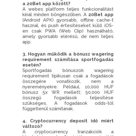
a 20Bet app között?
A webes platform teljes funkcionalitást
kínál minden böngészőben. A
20Bet app
(Android APK) gyorsabb, offline cache-t
használ, és push értesítéseket küld. iOS-
en csak PWA (Web Clip) használható,
amely gyorsabb elérésű, de nem teljes
app.
3. Hogyan működik a bónusz wagering
requirement számítása sportfogadás
esetén?
Sportfogadás bónuszok wagering
requirement tipikusan csak a fogadások
összegére vonatkozik, nem a
nyereményekre. Például, 10,000 HUF
bónusz 5x WR mellett: 50,000 HUF
összegű fogadások teljesítése
szükséges. A fogadások odds-tól
függetlenül számítanak.
4. Cryptocurrency deposit idő miért
változó?
A cryptocurrency tranzakciók a