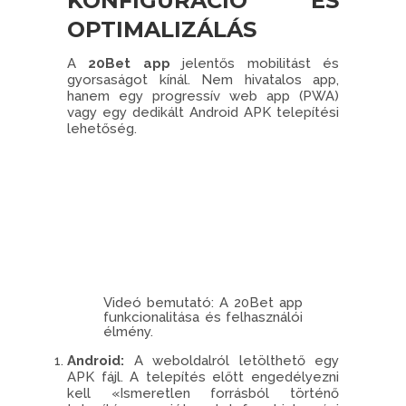
KONFIGURÁCIÓ ÉS
OPTIMALIZÁLÁS
A
20Bet app
jelentős mobilitást és
gyorsaságot kínál. Nem hivatalos app,
hanem egy progressív web app (PWA)
vagy egy dedikált Android APK telepítési
lehetőség.
Videó bemutató: A 20Bet app
funkcionalitása és felhasználói
élmény.
Android:
A weboldalról letölthető egy
APK fájl. A telepítés előtt engedélyezni
kell «Ismeretlen forrásból történő