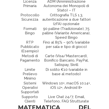
Licenza
ADM (Amministrazione
Primaria
Autonoma dei Monopoli di
Stato) – IT
Protocollo
Crittografia TLS 1.3,
Sicurezza
autenticazione a due fattori
(2FA) opzionale
Formati
90 palline (Tradizionale), 75
Bingo
palline (Variante Americana),
Speed Bingo
RTP
Fino al 85% – 90% (variabile
Pubblicato
per sala e tipo di gioco)
(Esempio)
Metodi di
Carte (Visa/Mastercard),
Pagamento
Bonifico Bancario, PayPal,
Satispay, Skrill
Limite
Di solito €10 (variabile in
Prelievo
base al metodo)
Minimo
Sistemi
Windows 10+, macOS 10.14+,
Operativi
iOS 12+, Android 8+
Supportati
Supporto
Live Chat 24/7, Email,
Clienti
Telefono, FAQ Strutturate
MATEMATICA DEL