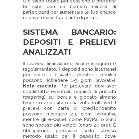
tuo saldo totale per sessione e preferire
le sale con un numero minore di
partecipanti per aumentare le tue chance
relative di vincita, a parità di premio.
SISTEMA BANCARIO:
DEPOSITI E PRELIEVI
ANALIZZATI
Il sistema finanziario di Snai è integrato e
regolamentato. I depositi sono istantanei
per carte e e-wallet, mentre i bonifici
possono richiedere 1-3 giorni lavorativi.
Nota cruciale:
Per prelevare, devi aver
soddisfatto eventuali requisiti di puntata
(wagering) sui bonus e giocato almeno
l’importo depositato una volta (rollover). I
prelievi con carta di credito/debito
possono impiegare 2-5 giorni lavorativi,
mentre gli e-wallet come PayPal o Skrill
sono spesso più veloci (entro 24 ore). È
obbligatorio prelevare sullo stesso
metodo usato per il deposito, dove