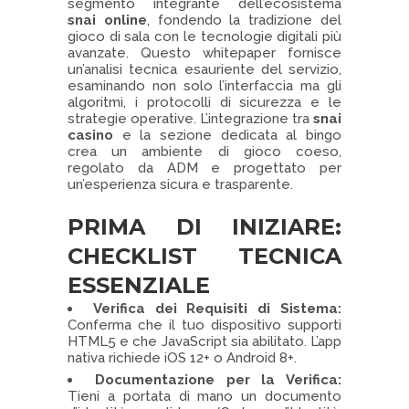
segmento integrante dell’ecosistema
snai online
, fondendo la tradizione del
gioco di sala con le tecnologie digitali più
avanzate. Questo whitepaper fornisce
un’analisi tecnica esauriente del servizio,
esaminando non solo l’interfaccia ma gli
algoritmi, i protocolli di sicurezza e le
strategie operative. L’integrazione tra
snai
casino
e la sezione dedicata al bingo
crea un ambiente di gioco coeso,
regolato da ADM e progettato per
un’esperienza sicura e trasparente.
PRIMA DI INIZIARE:
CHECKLIST TECNICA
ESSENZIALE
Verifica dei Requisiti di Sistema:
Conferma che il tuo dispositivo supporti
HTML5 e che JavaScript sia abilitato. L’app
nativa richiede iOS 12+ o Android 8+.
Documentazione per la Verifica:
Tieni a portata di mano un documento