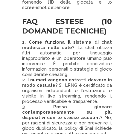
fornendo l’ID della giocata e lo
screenshot dell’errore.
FAQ ESTESE (10
DOMANDE TECNICHE)
1. Come funziona il sistema di chat
moderata nelle sale?
La chat utilizza
filtri automatici per linguaggio
inappropriato e un operatore umano può
intervenire. È proibito condividere
informazioni personali o strategie di gioco
considerate cheating.
2. I numeri vengono estratti davvero in
modo casuale?
Sì. L’RNG è certificato da
organismi indipendenti e l’estrazione è
visibile in live streaming, rendendo il
processo verificabile e trasparente.
3. Posso giocare
contemporaneamente su più
dispositivi con lo stesso account?
No,
per ragioni di sicurezza e per prevenire il
gioco duplicato, la policy di Snai richiede
una singola sessione attiva per account.