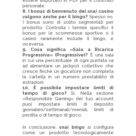
essere esportato in PDF per il controllo
personale.
8. I bonus di benvenuto del
snai casino
valgono anche per il bingo?
Spesso no.
I bonus sono di solito segmentati per
prodotto. Controlla i termini specifici: il
bonus per le scommesse sportive o il
casinò raramente include il bingo, e
viceversa.
9. Cosa significa «Sala a Ricarica
Progressiva» (Progressive)?
È una sala
in cui una percentuale di ogni puntata va
ad alimentare un jackpot collettivo che
cresce finché un giocatore non completa
la cartella in un numero prestabilito di
estrazioni.
10. È possibile impostare limiti di
tempo di gioco?
Sì. Nella sezione
«Responsible Gaming» del tuo account
puoi impostare limiti di deposito
giornalieri/settimanali/mensili, limiti di
perdita o di tempo di gioco.
In conclusione,
snai bingo
si configura
come un prodotto tecnologicamente