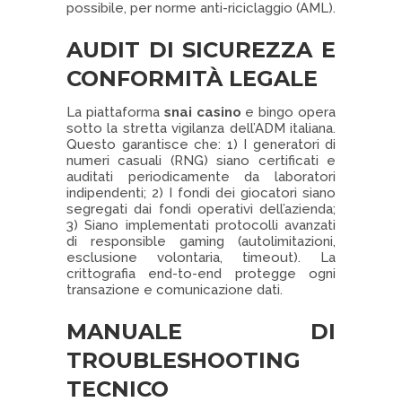
possibile, per norme anti-riciclaggio (AML).
AUDIT DI SICUREZZA E
CONFORMITÀ LEGALE
La piattaforma
snai casino
e bingo opera
sotto la stretta vigilanza dell’ADM italiana.
Questo garantisce che: 1) I generatori di
numeri casuali (RNG) siano certificati e
auditati periodicamente da laboratori
indipendenti; 2) I fondi dei giocatori siano
segregati dai fondi operativi dell’azienda;
3) Siano implementati protocolli avanzati
di responsible gaming (autolimitazioni,
esclusione volontaria, timeout). La
crittografia end-to-end protegge ogni
transazione e comunicazione dati.
MANUALE DI
TROUBLESHOOTING
TECNICO