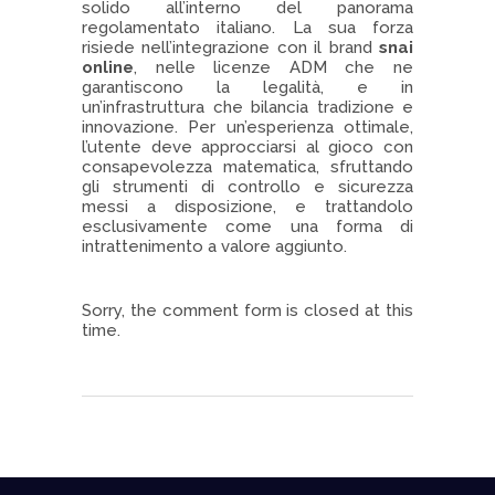
solido all’interno del panorama
regolamentato italiano. La sua forza
risiede nell’integrazione con il brand
snai
online
, nelle licenze ADM che ne
garantiscono la legalità, e in
un’infrastruttura che bilancia tradizione e
innovazione. Per un’esperienza ottimale,
l’utente deve approcciarsi al gioco con
consapevolezza matematica, sfruttando
gli strumenti di controllo e sicurezza
messi a disposizione, e trattandolo
esclusivamente come una forma di
intrattenimento a valore aggiunto.
Sorry, the comment form is closed at this
time.