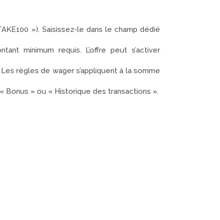
AKE100 »). Saisissez-le dans le champ dédié
ant minimum requis. L’offre peut s’activer
 Les règles de wager s’appliquent à la somme
 « Bonus » ou « Historique des transactions ».