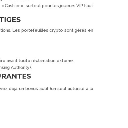
 Cashier », surtout pour les joueurs VIP haut
TIGES
ions. Les portefeuilles crypto sont gérés en
oire avant toute réclamation externe.
sing Authority).
URANTES
vez déjà un bonus actif (un seul autorisé à la