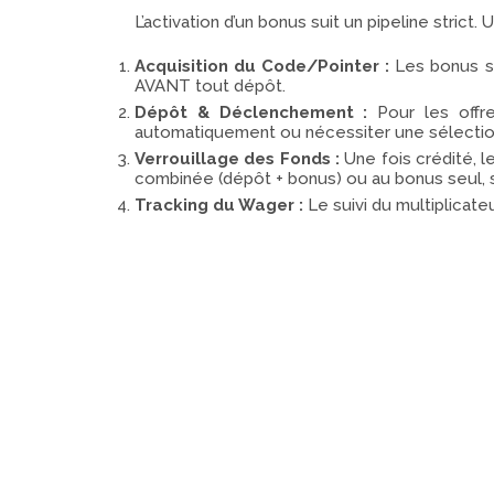
L’activation d’un bonus suit un pipeline strict.
Acquisition du Code/Pointer :
Les bonus sa
AVANT tout dépôt.
Dépôt & Déclenchement :
Pour les offre
automatiquement ou nécessiter une sélection
Verrouillage des Fonds :
Une fois crédité, 
combinée (dépôt + bonus) ou au bonus seul, 
Tracking du Wager :
Le suivi du multiplicate