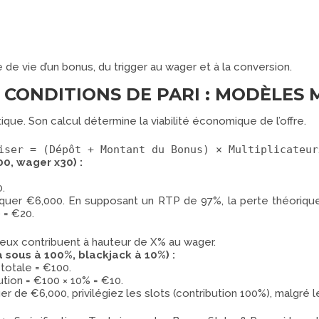
 de vie d’un bonus, du trigger au wager et à la conversion.
S CONDITIONS DE PARI : MODÈLE
itique. Son calcul détermine la viabilité économique de l’offre.
iser = (Dépôt + Montant du Bonus) × Multiplicateur
0, wager x30) :
.
squer €6,000. En supposant un RTP de 97%, la perte théorique
 = €20.
eux contribuent à hauteur de X% au wager.
sous à 100%, blackjack à 10%) :
 totale = €100.
ution = €100 × 10% = €10.
 de €6,000, privilégiez les slots (contribution 100%), malgré l