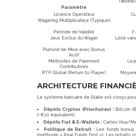
Tableau
Paramètre
Licence Opérateur
Cu
Wagering Multiplicateur (Typique)
Période de Validité
7 
Jeux Exclus du Wager
Liste var
Plafond de Mise avec Bonus
Actif
Méthodes de Paiement
La p
Contributives
RTP Global (Return to Player)
Moyenne
ARCHITECTURE FINANCIÈ
Le système bancaire de Stake est conçu pour 
Dépôts Cryptos (Prioritaires) :
Bitcoin (B
(~€10 équivalent).
Dépôts Fiat & E-Wallets :
Cartes Visa/Mast
Politique de Retrait :
Les fonds bonus ne
(méthode « Real Funds First »). Les retraits cr