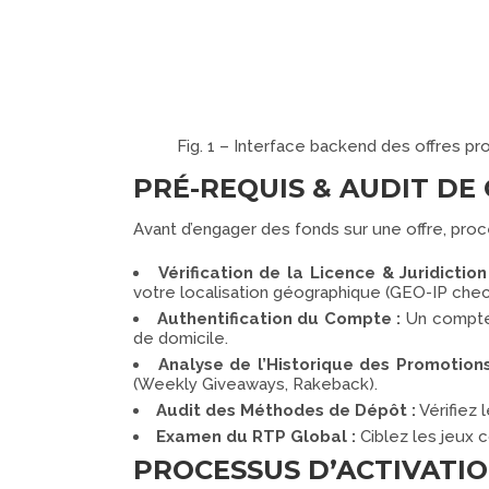
Fig. 1 – Interface backend des offres pro
PRÉ-REQUIS & AUDIT DE 
Avant d’engager des fonds sur une offre, pro
Vérification de la Licence & Juridiction
votre localisation géographique (GEO-IP chec
Authentification du Compte :
Un compte v
de domicile.
Analyse de l’Historique des Promotions
(Weekly Giveaways, Rakeback).
Audit des Méthodes de Dépôt :
Vérifiez 
Examen du RTP Global :
Ciblez les jeux 
PROCESSUS D’ACTIVATIO