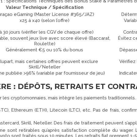
 1 : Spécifications Techniques des Bonus Stake & Paramètres d
Valeur Technique / Spécification
raçao eGaming (Master License #365/JAZ)
Détermi
x25 à x40 (selon l’offre)
Variab
à 30 jours (vérifier les CGV de chaque offre)
Contra
iable, souvent jeux live avec score élevé (Baccarat,
Évitez c
Roulette)
Généralement €5 ou 10% du bonus
Dépasser
lupart, mais certaines offres peuvent exclure
Vérifiez
Skrill/Neteller
 publiée >96% (variable par fournisseur de jeu)
Indicate
RE : DÉPÔTS, RETRAITS ET CONTR
les cryptomonnaies, mais intègre les paiements traditionnels.
TC), Ethereum (ETH), Litecoin (LTC), etc. Pas de frais, confi
ercard, Skrill, Neteller. Des frais de traitement peuvent s’appl
 sont retirables qu’après satisfaction complète du wager. L
ypto sont traités sous 10 minutes. Les retraits fiat prennent 1-5