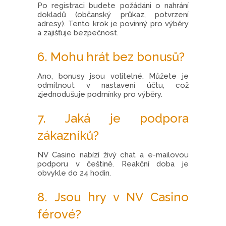
Po registraci budete požádáni o nahrání
dokladů (občanský průkaz, potvrzení
adresy). Tento krok je povinný pro výběry
a zajišťuje bezpečnost.
6. Mohu hrát bez bonusů?
Ano, bonusy jsou volitelné. Můžete je
odmítnout v nastavení účtu, což
zjednodušuje podmínky pro výběry.
7. Jaká je podpora
zákazníků?
NV Casino nabízí živý chat a e-mailovou
podporu v češtině. Reakční doba je
obvykle do 24 hodin.
8. Jsou hry v NV Casino
férové?