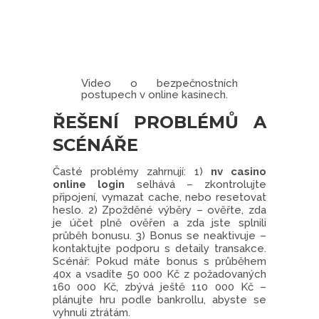
Video o bezpečnostních
postupech v online kasinech.
ŘEŠENÍ PROBLÉMŮ A
SCÉNÁŘE
Časté problémy zahrnují: 1)
nv casino
online login
selhává – zkontrolujte
připojení, vymazat cache, nebo resetovat
heslo. 2) Zpožděné výběry – ověřte, zda
je účet plně ověřen a zda jste splnili
průběh bonusu. 3) Bonus se neaktivuje –
kontaktujte podporu s detaily transakce.
Scénář: Pokud máte bonus s průběhem
40x a vsadíte 50 000 Kč z požadovaných
160 000 Kč, zbývá ještě 110 000 Kč –
plánujte hru podle bankrollu, abyste se
vyhnuli ztrátám.