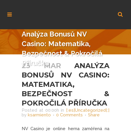
Analýza Bonusů NV
Casino: Matematika,
Bezpečnost & Pokročilá
Příručka
23 MAR
ANALÝZA
BONUSŮ NV CASINO:
MATEMATIKA,
BEZPEČNOST &
POKROČILÁ PŘÍRUČKA
Posted at 00:00h
in
[:es]Uncategorized[:]
by
ksarmiento
0 Comments
Share
NV Casino je online herna zaměřená na