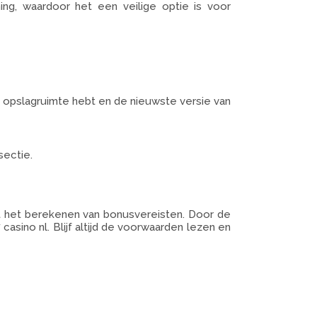
ng, waardoor het een veilige optie is voor
e opslagruimte hebt en de nieuwste versie van
sectie.
ot het berekenen van bonusvereisten. Door de
asino nl. Blijf altijd de voorwaarden lezen en
ial de Arca Digital
Contáctenos