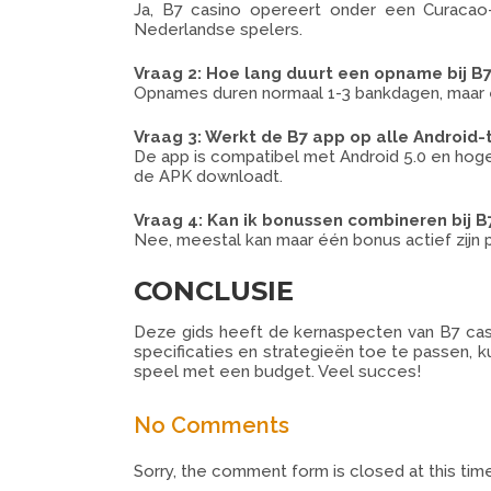
Ja, B7 casino opereert onder een Curacao-
Nederlandse spelers.
Vraag 2: Hoe lang duurt een opname bij B
Opnames duren normaal 1-3 bankdagen, maar e-w
Vraag 3: Werkt de B7 app op alle Android-
De app is compatibel met Android 5.0 en hoge
de APK downloadt.
Vraag 4: Kan ik bonussen combineren bij B
Nee, meestal kan maar één bonus actief zijn 
CONCLUSIE
Deze gids heeft de kernaspecten van B7 casi
specificaties en strategieën toe te passen, k
speel met een budget. Veel succes!
No Comments
Sorry, the comment form is closed at this time