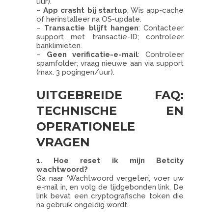
uur).
–
App crasht bij startup
: Wis app-cache
of herinstalleer na OS-update.
–
Transactie blijft hangen
: Contacteer
support met transactie-ID; controleer
banklimieten.
–
Geen verificatie-e-mail
: Controleer
spamfolder; vraag nieuwe aan via support
(max. 3 pogingen/uur).
UITGEBREIDE FAQ:
TECHNISCHE EN
OPERATIONELE
VRAGEN
1. Hoe reset ik mijn Betcity
wachtwoord?
Ga naar ‘Wachtwoord vergeten’, voer uw
e-mail in, en volg de tijdgebonden link. De
link bevat een cryptografische token die
na gebruik ongeldig wordt.