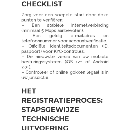
CHECKLIST
Zorg voor een soepele start door deze
punten te verifiëren:
– Een stabiele internetverbinding
(minimaal 5 Mbps aanbevolen).
– Een geldig e-mailadres en
telefoonnummer voor accountverificatie.
– Officiële identiteitsdocumenten (ID,
paspoort) voor KYC-controles.
– De nieuwste versie van uw mobiele
besturingssysteem (iOS 12+ of Android
7.0+).
– Controleer of online gokken legaal is in
uw jurisdictie.
HET
REGISTRATIEPROCES:
STAPSGEWIJZE
TECHNISCHE
UITVOERING