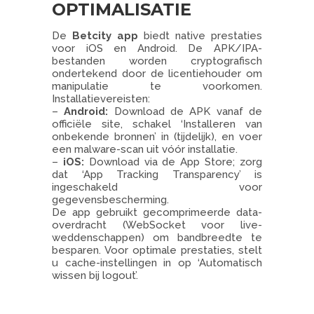
OPTIMALISATIE
De
Betcity app
biedt native prestaties
voor iOS en Android. De APK/IPA-
bestanden worden cryptografisch
ondertekend door de licentiehouder om
manipulatie te voorkomen.
Installatievereisten:
–
Android:
Download de APK vanaf de
officiële site, schakel ‘Installeren van
onbekende bronnen’ in (tijdelijk), en voer
een malware-scan uit vóór installatie.
–
iOS:
Download via de App Store; zorg
dat ‘App Tracking Transparency’ is
ingeschakeld voor
gegevensbescherming.
De app gebruikt gecomprimeerde data-
overdracht (WebSocket voor live-
weddenschappen) om bandbreedte te
besparen. Voor optimale prestaties, stelt
u cache-instellingen in op ‘Automatisch
wissen bij logout’.