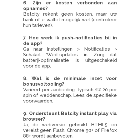
6. Zijn er kosten verbonden aan
opnames?
Betcity rekent geen kosten, maar uw
bank of e-wallet mogelijk wel (controleer
hun tarieven).
7. Hoe werk ik push-notificaties bij in
de app?
Ga naar Instellingen > Notificaties >
Schakel ‘Wed-updates’ in. Zorg dat
batterij-optimalisatie is uitgeschakeld
voor de app.
8. Wat is de minimale inzet voor
bonusvoltooiing?
Varieert per aanbieding; typisch €0.20 per
spin of weddenschap. Lees de specifieke
voorwaarden.
9. Ondersteunt Betcity instant play via
browser?
Ja, de webversie gebruikt HTML5 en
vereist geen Flash. Chrome 90+ of Firefox
88+ wordt aanbevolen.