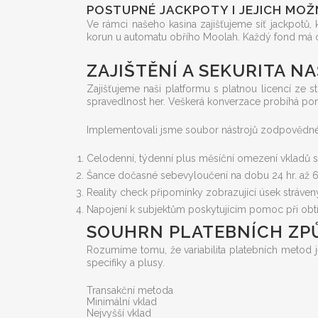
POSTUPNÉ JACKPOTY I JEJICH MOŽ
Ve rámci našeho kasina zajišťujeme síť jackpotů,
korun u automatu obřího Moolah. Každý fond má ot
ZAJIŠTĚNÍ A SEKURITA N
Zajišťujeme naši platformu s platnou licencí ze 
spravedlnost her. Veškerá konverzace probíhá pomoc
Implementovali jsme soubor nástrojů zodpovědného 
Celodenní, týdenní plus měsíční omezení vkladů 
Šance dočasné sebevyloučení na dobu 24 hr. až 
Reality check připomínky zobrazující úsek stráven
Napojení k subjektům poskytujícím pomoc při ob
SOUHRN PLATEBNÍCH ZP
Rozumíme tomu, že variabilita platebních metod je
specifiky a plusy.
Transakční metoda
Minimální vklad
Nejvyšší vklad