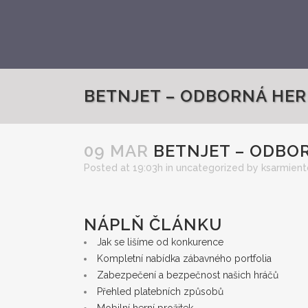
BETNJET – ODBORNÁ HER
09 MAR
BETNJET – ODBO
Posted at 19:03h
in
uncategorized
by
ksarmient
NÁPLŇ ČLÁNKU
Jak se lišíme od konkurence
Kompletní nabídka zábavného portfolia
Zabezpečení a bezpečnost našich hráčů
Přehled platebních způsobů