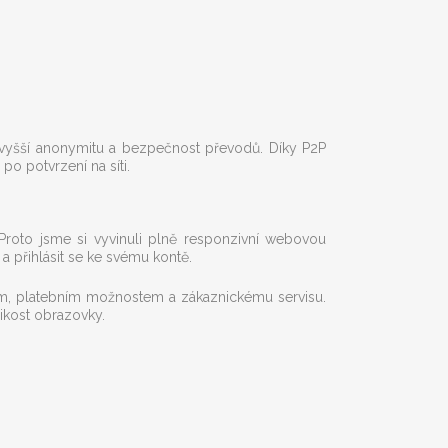
vyšší anonymitu a bezpečnost převodů. Díky P2P
 potvrzení na síti.
 Proto jsme si vyvinuli plně responzivní webovou
a přihlásit se ke svému kontě.
rám, platebním možnostem a zákaznickému servisu.
likost obrazovky.