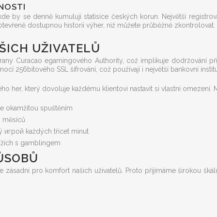
NOSTI
 kde by se denně kumulují statisíce českých korun. Největší registro
evřeně dostupnou historii výher, niž můžete průběžně zkontrolovat.
AŠICH UŽIVATELŮ
strany Curacao egamingového Authority, což implikuje dodržování př
í 256bitového SSL šifrování, což používají i největší bankovní instit
her, který dovoluje každému klientovi nastavit si vlastní omezení. Me
se okamžitou spuštěním
6 měsíců
ý игрой každých třicet minut
tížích s gamblingem
ŮSOBŮ
 zásadní pro komfort našich uživatelů. Proto přijímáme širokou škál