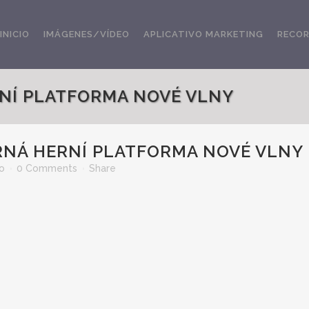
INICIO
IMÁGENES/VÍDEO
APLICATIVO MARKETING
RECOR
NÍ PLATFORMA NOVÉ VLNY
RNÁ HERNÍ PLATFORMA NOVÉ VLNY
o
0 Comments
Share