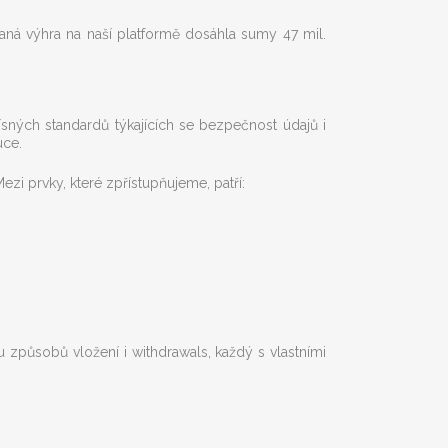
vaná výhra na naší platformě dosáhla sumy 47 mil.
ísných standardů týkajících se bezpečnost údajů i
uce.
zi prvky, které zpřístupňujeme, patří:
u způsobů vložení i withdrawals, každý s vlastními