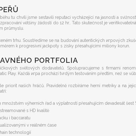
UPEŘŮ
ěhu tu chvíli jsme sestavili reputaci vycházející na jasnosti a svižno
 zpracování většiny žádostí do 12 hr.. Tato skutečnost je verifikovate
ním průmyslu.
eném trhu. Soustředíme se na budování autentických игрových zkušeno
směrem k progresivní jackpoty s zisky přesahujícími miliony korun.
BAVNÉHO PORTFOLIA
ičkových světových dodavatelů. Spolupracujeme s firmami renom
tic Play. Každá игра prochází tvrdým testováním předtím, než se vů
 priorit našich hráčů. Pravidelně rozbíráme herní metriky a na jejic
tří:
nožstvím výherních řad a výplatností přesahujícím devadesát šest
 streamované s HD kvalitě
jacku i baccaratu
tualizovanými v reálném čase
chain technologií