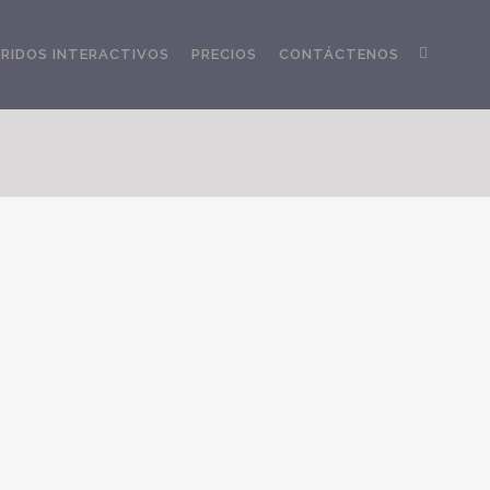
RIDOS INTERACTIVOS
PRECIOS
CONTÁCTENOS