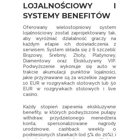
LOJALNOŚCIOWY I
SYSTEMY BENEFITÓW
Oferowany wielostopniowy system
lojalnościowy został zaprojektowany tak,
aby wyróżniać działalność graczy na
każdym etapie ich doświadczenia z
serwisem. System składa się z 6 szczebli:
Brązowy, Srebrny, Złoty, Platynowy,
Diamentowy oraz Ekskluzywny VIP.
Podwyższenie wykonuje się auto w
trakcie akumulacji punktów lojalności,
jakie przyznawane są za wszelkie zagrane
10 EUR w rozgrywkach slotowych lub 50
EUR w rozgrywkach stolowych i live
casino.
Każdy stopień zapewnia ekskluzywne
benefity, w których podwyższone pułapy
withdraw, przydzielonego menedżera
konta, spersonalizowane nagrody
urodzinowe, cashback weekly o
podniesionych stawkach (od 5% do 20%), i