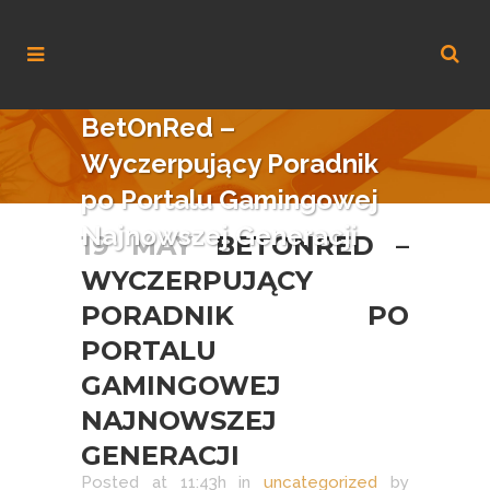
BetOnRed –
Wyczerpujący Poradnik
po Portalu Gamingowej
Najnowszej Generacji
19 MAY
BETONRED –
WYCZERPUJĄCY
PORADNIK PO
PORTALU
GAMINGOWEJ
NAJNOWSZEJ
GENERACJI
Posted at 11:43h
in
uncategorized
by