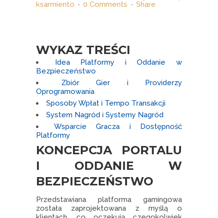
ksarmiento
0 Comments
Share
WYKAZ TREŚCI
Idea Platformy i Oddanie w
Bezpieczeństwo
Zbiór Gier i Providerzy
Oprogramowania
Sposoby Wpłat i Tempo Transakcji
System Nagród i Systemy Nagród
Wsparcie Gracza i Dostępność
Platformy
KONCEPCJA PORTALU
I ODDANIE W
BEZPIECZEŃSTWO
Przedstawiana platforma gamingowa
została zaprojektowana z myślą o
klientach, co oczekują czegokolwiek