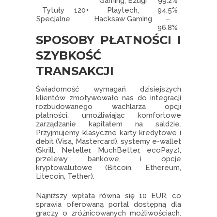
Gaming, Ezugi
99.2%
Tytuły
120+
Playtech,
94.5%
Specjalne
Hacksaw Gaming
–
96.8%
SPOSOBY PŁATNOŚCI I
SZYBKOŚĆ
TRANSAKCJI
Świadomość wymagań dzisiejszych
klientów zmotywowało nas do integracji
rozbudowanego wachlarza opcji
płatności, umożliwiając komfortowe
zarządzanie kapitałem na saldzie.
Przyjmujemy klasyczne karty kredytowe i
debit (Visa, Mastercard), systemy e-wallet
(Skrill, Neteller, MuchBetter, ecoPayz),
przelewy bankowe, i opcje
kryptowalutowe (Bitcoin, Ethereum,
Litecoin, Tether).
Najniższy wpłata równa się 10 EUR, co
sprawia oferowaną portal dostępną dla
graczy o zróżnicowanych możliwościach.