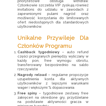
priorytetowe obsługa withdraw.
Członkowie szczebla VIP zyskują również
invitations do udziału w zawodach z
zapewnionymi pulami nagród oraz
możliwość korzystania do limitowanych
ofert niedostępnych dla standardowych
użytkowników.
Unikalne Przywileje Dla
Członków Programu
Cashback tygodniowy
– auto refund
części przegranych pieniędzy wyliczany w
każdy pon, free wymogu obrotu,
transferowany bezpośrednio na saldo
rzeczywiste
Nagrody reload
– regularne propozycje
uzupełnienia konta dla aktywnych
użytkowników z lepszymi warunkami
wager i większymi % dopasowania
Free spiny
– tygodniowe zestawy free
zakręceń na określone gry, przydzielane
na podstawie aktywności gracza w
minionym tygodniu