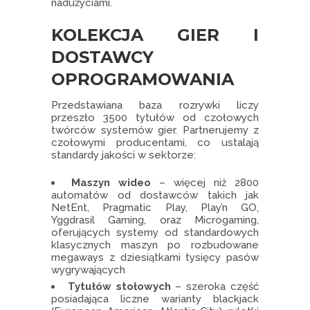
nadużyciami.
KOLEKCJA GIER I
DOSTAWCY
OPROGRAMOWANIA
Przedstawiana baza rozrywki liczy
przeszło 3500 tytułów od czołowych
twórców systemów gier. Partnerujemy z
czołowymi producentami, co ustalają
standardy jakości w sektorze:
Maszyn wideo
– więcej niż 2800
automatów od dostawców takich jak
NetEnt, Pragmatic Play, Play’n GO,
Yggdrasil Gaming, oraz Microgaming,
oferujących systemy od standardowych
klasycznych maszyn po rozbudowane
megaways z dziesiątkami tysięcy pasów
wygrywających
Tytułów stołowych
– szeroka część
posiadająca liczne warianty blackjack