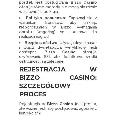
portfel) jest obsługiwana.
Bizzo Casino
oferuje różne metody, ale mogą się różnić
w zależności od kraju.
Polityka bonusowa:
Zapoznaj się z
warunkami bonusów, aby uniknąć
nieporozumień. W
Bizzo
, wymagania
obrotu (wagering) są kluczowe dla
realizacji nagród.
Bezpieczeństwo:
Używaj silnych haseł
i włącz dwuetapową weryfikację, jeśli
dostępna.
Bizzo Casino
stosuje
szyfrowanie SSL, ale dodatkowe środki
ostrożności są zalecane.
REJESTRACJA W
BIZZO CASINO:
SZCZEGÓŁOWY
PROCES
Rejestracja w
Bizzo Casino
jest prosta,
ale ważne jest, aby postępować zgodnie z
instrukcjami: