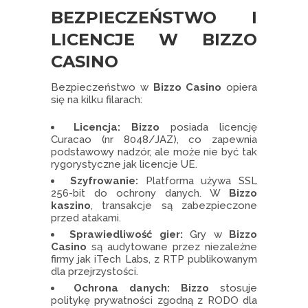
BEZPIECZEŃSTWO I
LICENCJE W BIZZO
CASINO
Bezpieczeństwo w
Bizzo Casino
opiera
się na kilku filarach:
Licencja:
Bizzo
posiada licencję
Curacao (nr 8048/JAZ), co zapewnia
podstawowy nadzór, ale może nie być tak
rygorystyczne jak licencje UE.
Szyfrowanie:
Platforma używa SSL
256-bit do ochrony danych. W
Bizzo
kaszino
, transakcje są zabezpieczone
przed atakami.
Sprawiedliwość gier:
Gry w
Bizzo
Casino
są audytowane przez niezależne
firmy jak iTech Labs, z RTP publikowanym
dla przejrzystości.
Ochrona danych:
Bizzo
stosuje
politykę prywatności zgodną z RODO dla