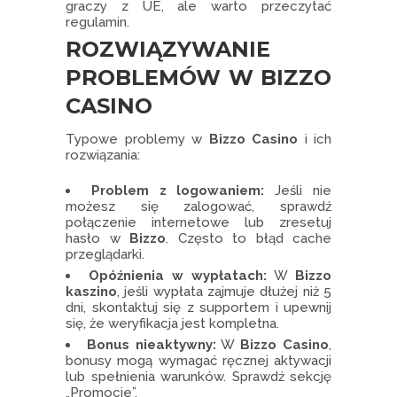
graczy z UE, ale warto przeczytać
regulamin.
ROZWIĄZYWANIE
PROBLEMÓW W BIZZO
CASINO
Typowe problemy w
Bizzo Casino
i ich
rozwiązania:
Problem z logowaniem:
Jeśli nie
możesz się zalogować, sprawdź
połączenie internetowe lub zresetuj
hasło w
Bizzo
. Często to błąd cache
przeglądarki.
Opóźnienia w wypłatach:
W
Bizzo
kaszino
, jeśli wypłata zajmuje dłużej niż 5
dni, skontaktuj się z supportem i upewnij
się, że weryfikacja jest kompletna.
Bonus nieaktywny:
W
Bizzo Casino
,
bonusy mogą wymagać ręcznej aktywacji
lub spełnienia warunków. Sprawdź sekcję
„Promocje”.