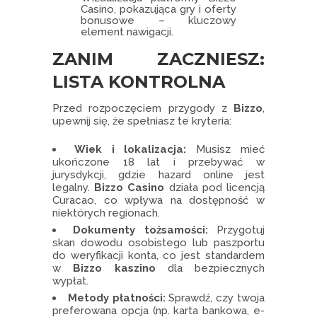
Casino, pokazująca gry i oferty
bonusowe – kluczowy
element nawigacji.
ZANIM ZACZNIESZ:
LISTA KONTROLNA
Przed rozpoczęciem przygody z
Bizzo
,
upewnij się, że spełniasz te kryteria:
Wiek i lokalizacja:
Musisz mieć
ukończone 18 lat i przebywać w
jurysdykcji, gdzie hazard online jest
legalny.
Bizzo Casino
działa pod licencją
Curacao, co wpływa na dostępność w
niektórych regionach.
Dokumenty tożsamości:
Przygotuj
skan dowodu osobistego lub paszportu
do weryfikacji konta, co jest standardem
w
Bizzo kaszino
dla bezpiecznych
wypłat.
Metody płatności:
Sprawdź, czy twoja
preferowana opcja (np. karta bankowa, e-