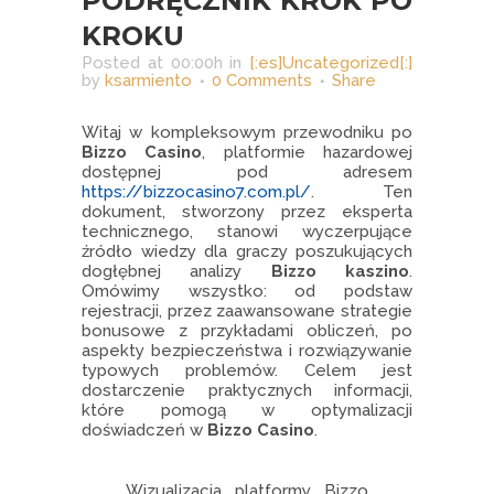
PODRĘCZNIK KROK PO
KROKU
Posted at 00:00h
in
[:es]Uncategorized[:]
by
ksarmiento
0 Comments
Share
Witaj w kompleksowym przewodniku po
Bizzo Casino
, platformie hazardowej
dostępnej pod adresem
https://bizzocasino7.com.pl/
. Ten
dokument, stworzony przez eksperta
technicznego, stanowi wyczerpujące
źródło wiedzy dla graczy poszukujących
dogłębnej analizy
Bizzo kaszino
.
Omówimy wszystko: od podstaw
rejestracji, przez zaawansowane strategie
bonusowe z przykładami obliczeń, po
aspekty bezpieczeństwa i rozwiązywanie
typowych problemów. Celem jest
dostarczenie praktycznych informacji,
które pomogą w optymalizacji
doświadczeń w
Bizzo Casino
.
Wizualizacja platformy Bizzo