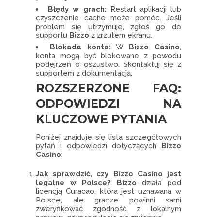
Błędy w grach:
Restart aplikacji lub
czyszczenie cache może pomóc. Jeśli
problem się utrzymuje, zgłoś go do
supportu
Bizzo
z zrzutem ekranu.
Blokada konta:
W
Bizzo Casino
,
konta mogą być blokowane z powodu
podejrzeń o oszustwo. Skontaktuj się z
supportem z dokumentacją.
ROZSZERZONE FAQ:
ODPOWIEDZI NA
KLUCZOWE PYTANIA
Poniżej znajduje się lista szczegółowych
pytań i odpowiedzi dotyczących
Bizzo
Casino
:
Jak sprawdzić, czy Bizzo Casino jest
legalne w Polsce?
Bizzo
działa pod
licencją Curacao, która jest uznawana w
Polsce, ale gracze powinni sami
zweryfikować zgodność z lokalnym