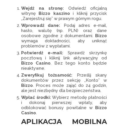
Wejdź na stronę:
Odwiedź oficjalną
witrynę
Bizzo kaszino
i kliknij przycisk
„Zarejestruj się” w prawym górnym rogu.
Wprowadź dane:
Podaj adres e-mail,
hasło, walutę (np. PLN) oraz dane
osobowe zgodne z dokumentami.
Bizzo
wymaga dokładności, aby uniknąć
problemów z wypłatami.
Potwierdź e-mail:
Sprawdź skrzynkę
pocztową i kliknij link aktywacyjny od
Bizzo Casino
. Bez tego konto będzie
nieaktywne.
Zweryfikuj tożsamość:
Prześlij skany
dokumentów przez sekcję „Konto” w
Bizzo
. Proces może zająć do 24 godzin,
ale jest niezbędny dla bezpieczeństwa.
Wpłać środki:
Wybierz metodę płatności
i dokonaj pierwszej wpłaty, aby
odblokować bonusy powitalne w
Bizzo
Casino
.
APLIKACJA MOBILNA