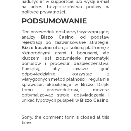
nadużycie” w supportcie lub wyślij e-mail
na adres bezpieczeństwa podany w
polityce prywatności.
PODSUMOWANIE
Ten przewodnik dostarczył wyczerpującej
analizy
Bizzo Casino
, od podstaw
rejestracji po zaawansowane strategie.
Bizzo kaszino
oferuje solidną platformę z
różnorodnymi grami i bonusami, ale
kluczem jest zrozumienie matematyki
bonusów i procedur bezpieczeństwa.
Pamiętaj, aby zawsze grać
odpowiedzialnie, korzystać z
wiarygodnych metod płatności i regularnie
sprawdzać aktualizacje w
Bizzo
. Dzięki
temu przewodnikowi, możesz
optymalizować swoje doświadczenia i
unikać typowych pułapek w
Bizzo Casino
.
Sorry, the comment form is closed at this
time.