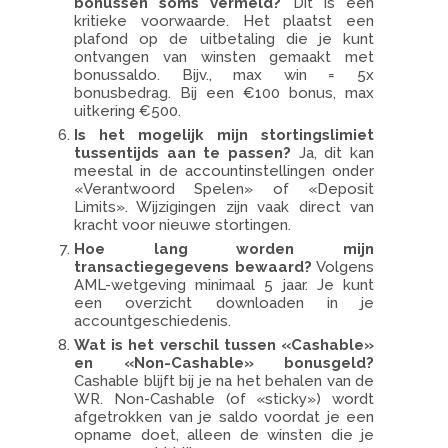
bonussen soms vermeld?
Dit is een
kritieke voorwaarde. Het plaatst een
plafond op de uitbetaling die je kunt
ontvangen van winsten gemaakt met
bonussaldo. Bijv., max win = 5x
bonusbedrag. Bij een €100 bonus, max
uitkering €500.
Is het mogelijk mijn stortingslimiet
tussentijds aan te passen?
Ja, dit kan
meestal in de accountinstellingen onder
«Verantwoord Spelen» of «Deposit
Limits». Wijzigingen zijn vaak direct van
kracht voor nieuwe stortingen.
Hoe lang worden mijn
transactiegegevens bewaard?
Volgens
AML-wetgeving minimaal 5 jaar. Je kunt
een overzicht downloaden in je
accountgeschiedenis.
Wat is het verschil tussen «Cashable»
en «Non-Cashable» bonusgeld?
Cashable blijft bij je na het behalen van de
WR. Non-Cashable (of «sticky») wordt
afgetrokken van je saldo voordat je een
opname doet, alleen de winsten die je