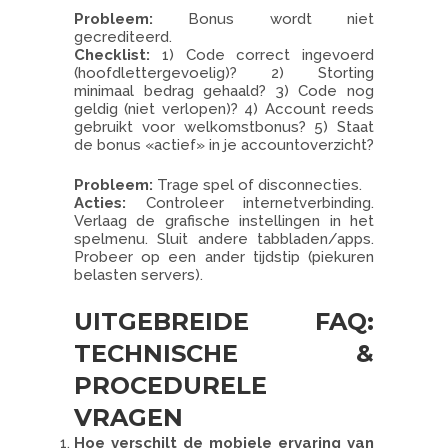
Probleem:
Bonus wordt niet
gecrediteerd.
Checklist:
1) Code correct ingevoerd
(hoofdlettergevoelig)? 2) Storting
minimaal bedrag gehaald? 3) Code nog
geldig (niet verlopen)? 4) Account reeds
gebruikt voor welkomstbonus? 5) Staat
de bonus «actief» in je accountoverzicht?
Probleem:
Trage spel of disconnecties.
Acties:
Controleer internetverbinding.
Verlaag de grafische instellingen in het
spelmenu. Sluit andere tabbladen/apps.
Probeer op een ander tijdstip (piekuren
belasten servers).
UITGEBREIDE FAQ:
TECHNISCHE &
PROCEDURELE
VRAGEN
Hoe verschilt de mobiele ervaring van