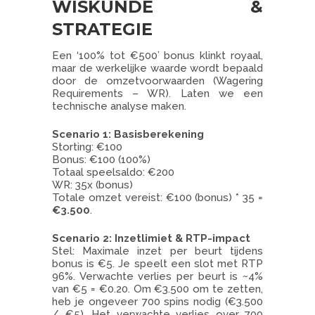
WISKUNDE &
STRATEGIE
Een ‘100% tot €500’ bonus klinkt royaal,
maar de werkelijke waarde wordt bepaald
door de omzetvoorwaarden (Wagering
Requirements – WR). Laten we een
technische analyse maken.
Scenario 1: Basisberekening
Storting: €100
Bonus: €100 (100%)
Totaal speelsaldo: €200
WR: 35x (bonus)
Totale omzet vereist: €100 (bonus) * 35 =
€3.500
.
Scenario 2: Inzetlimiet & RTP-impact
Stel: Maximale inzet per beurt tijdens
bonus is €5. Je speelt een slot met RTP
96%. Verwachte verlies per beurt is ~4%
van €5 = €0.20. Om €3.500 om te zetten,
heb je ongeveer 700 spins nodig (€3.500
/ €5). Het verwachte verlies over 700