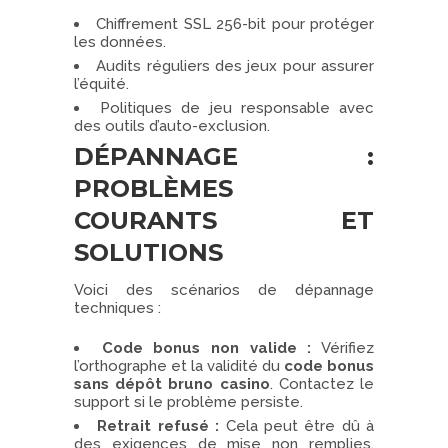
Chiffrement SSL 256-bit pour protéger
les données.
Audits réguliers des jeux pour assurer
l’équité.
Politiques de jeu responsable avec
des outils d’auto-exclusion.
DÉPANNAGE :
PROBLÈMES
COURANTS ET
SOLUTIONS
Voici des scénarios de dépannage
techniques :
Code bonus non valide :
Vérifiez
l’orthographe et la validité du
code bonus
sans dépôt bruno casino
. Contactez le
support si le problème persiste.
Retrait refusé :
Cela peut être dû à
des exigences de mise non remplies.