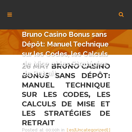
Bruno Casino Bonus sans
Dépôt: Manuel Technique
sur les Codes, les Calculs
de Mise et les Stratégies
26 MAY
BRUNO CASINO
de Retrait
BONUS SANS DÉPÔT:
MANUEL TECHNIQUE
SUR LES CODES, LES
CALCULS DE MISE ET
LES STRATÉGIES DE
RETRAIT
Posted at 00:00h
in
[:es]Uncategorized[:]