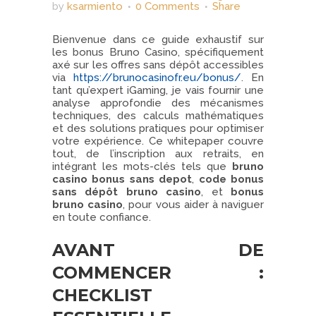
by
ksarmiento
0 Comments
Share
Bienvenue dans ce guide exhaustif sur
les bonus Bruno Casino, spécifiquement
axé sur les offres sans dépôt accessibles
via
https://brunocasinofr.eu/bonus/
. En
tant qu’expert iGaming, je vais fournir une
analyse approfondie des mécanismes
techniques, des calculs mathématiques
et des solutions pratiques pour optimiser
votre expérience. Ce whitepaper couvre
tout, de l’inscription aux retraits, en
intégrant les mots-clés tels que
bruno
casino bonus sans depot
,
code bonus
sans dépôt bruno casino
, et
bonus
bruno casino
, pour vous aider à naviguer
en toute confiance.
AVANT DE
COMMENCER :
CHECKLIST