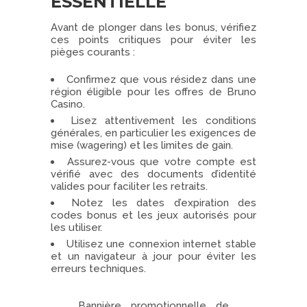
ESSENTIELLE
Avant de plonger dans les bonus, vérifiez
ces points critiques pour éviter les
pièges courants :
Confirmez que vous résidez dans une
région éligible pour les offres de Bruno
Casino.
Lisez attentivement les conditions
générales, en particulier les exigences de
mise (wagering) et les limites de gain.
Assurez-vous que votre compte est
vérifié avec des documents d’identité
valides pour faciliter les retraits.
Notez les dates d’expiration des
codes bonus et les jeux autorisés pour
les utiliser.
Utilisez une connexion internet stable
et un navigateur à jour pour éviter les
erreurs techniques.
Bannière promotionnelle de