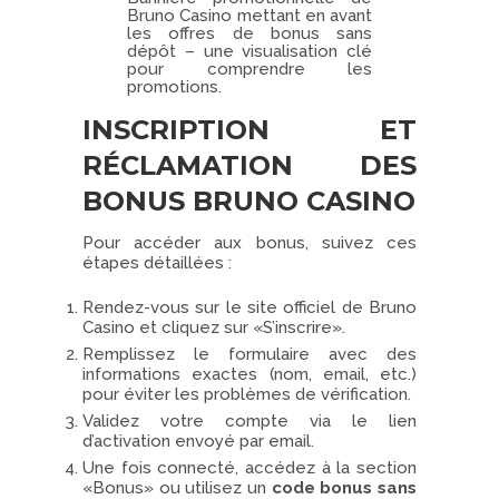
Bruno Casino mettant en avant
les offres de bonus sans
dépôt – une visualisation clé
pour comprendre les
promotions.
INSCRIPTION ET
RÉCLAMATION DES
BONUS BRUNO CASINO
Pour accéder aux bonus, suivez ces
étapes détaillées :
Rendez-vous sur le site officiel de Bruno
Casino et cliquez sur «S’inscrire».
Remplissez le formulaire avec des
informations exactes (nom, email, etc.)
pour éviter les problèmes de vérification.
Validez votre compte via le lien
d’activation envoyé par email.
Une fois connecté, accédez à la section
«Bonus» ou utilisez un
code bonus sans