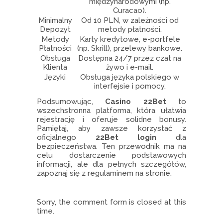
międzynarodowymi (np.
Curacao).
Minimalny
Od 10 PLN, w zależności od
Depozyt
metody płatności.
Metody
Karty kredytowe, e-portfele
Płatności
(np. Skrill), przelewy bankowe.
Obsługa
Dostępna 24/7 przez czat na
Klienta
żywo i e-mail.
Języki
Obsługa języka polskiego w
interfejsie i pomocy.
Podsumowując,
Casino 22Bet
to
wszechstronna platforma, która ułatwia
rejestrację i oferuje solidne bonusy.
Pamiętaj, aby zawsze korzystać z
oficjalnego
22Bet login
dla
bezpieczeństwa. Ten przewodnik ma na
celu dostarczenie podstawowych
informacji, ale dla pełnych szczegółów,
zapoznaj się z regulaminem na stronie.
Sorry, the comment form is closed at this
time.