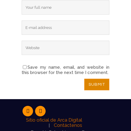
Save my name, email, and website in
this browser for the next time I comment.
Sitio oficial de Arca Digital
Contáctenos
|