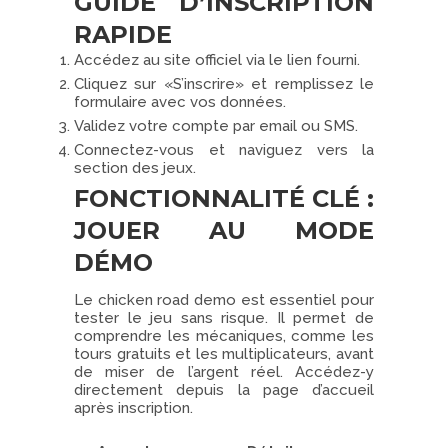
GUIDE D’INSCRIPTION
RAPIDE
Accédez au site officiel via le lien fourni.
Cliquez sur «S’inscrire» et remplissez le
formulaire avec vos données.
Validez votre compte par email ou SMS.
Connectez-vous et naviguez vers la
section des jeux.
FONCTIONNALITÉ CLÉ :
JOUER AU MODE
DÉMO
Le chicken road demo est essentiel pour
tester le jeu sans risque. Il permet de
comprendre les mécaniques, comme les
tours gratuits et les multiplicateurs, avant
de miser de l’argent réel. Accédez-y
directement depuis la page d’accueil
après inscription.