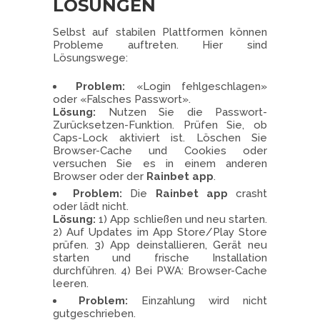
LÖSUNGEN
Selbst auf stabilen Plattformen können
Probleme auftreten. Hier sind
Lösungswege:
Problem:
«Login fehlgeschlagen»
oder «Falsches Passwort».
Lösung:
Nutzen Sie die Passwort-
Zurücksetzen-Funktion. Prüfen Sie, ob
Caps-Lock aktiviert ist. Löschen Sie
Browser-Cache und Cookies oder
versuchen Sie es in einem anderen
Browser oder der
Rainbet app
.
Problem:
Die
Rainbet app
crasht
oder lädt nicht.
Lösung:
1) App schließen und neu starten.
2) Auf Updates im App Store/Play Store
prüfen. 3) App deinstallieren, Gerät neu
starten und frische Installation
durchführen. 4) Bei PWA: Browser-Cache
leeren.
Problem:
Einzahlung wird nicht
gutgeschrieben.