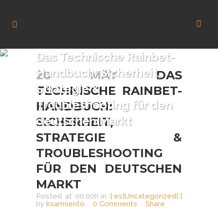
Das Technische Rainbet-
Handbuch: Sicherheit,
20 MAY
DAS
Strategie &
TECHNISCHE RAINBET-
Troubleshooting für den
HANDBUCH:
deutschen Markt
SICHERHEIT,
STRATEGIE &
TROUBLESHOOTING
FÜR DEN DEUTSCHEN
MARKT
Posted at 00:00h
in
[:es]Uncategorized[:]
by
ksarmiento
0 Comments
Share