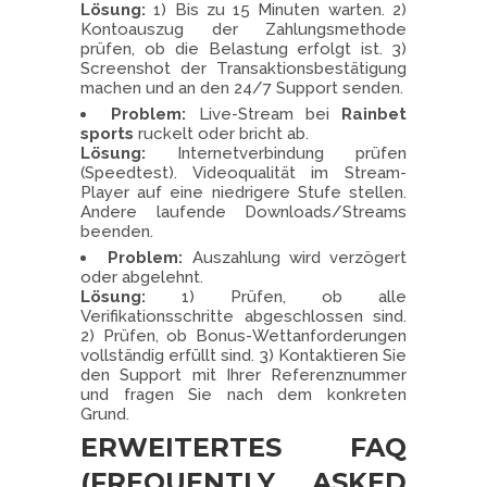
Lösung:
1) Bis zu 15 Minuten warten. 2)
Kontoauszug der Zahlungsmethode
prüfen, ob die Belastung erfolgt ist. 3)
Screenshot der Transaktionsbestätigung
machen und an den 24/7 Support senden.
Problem:
Live-Stream bei
Rainbet
sports
ruckelt oder bricht ab.
Lösung:
Internetverbindung prüfen
(Speedtest). Videoqualität im Stream-
Player auf eine niedrigere Stufe stellen.
Andere laufende Downloads/Streams
beenden.
Problem:
Auszahlung wird verzögert
oder abgelehnt.
Lösung:
1) Prüfen, ob alle
Verifikationsschritte abgeschlossen sind.
2) Prüfen, ob Bonus-Wettanforderungen
vollständig erfüllt sind. 3) Kontaktieren Sie
den Support mit Ihrer Referenznummer
und fragen Sie nach dem konkreten
Grund.
ERWEITERTES FAQ
(FREQUENTLY ASKED