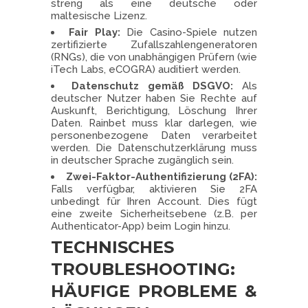
streng als eine deutsche oder
maltesische Lizenz.
Fair Play:
Die Casino-Spiele nutzen
zertifizierte Zufallszahlengeneratoren
(RNGs), die von unabhängigen Prüfern (wie
iTech Labs, eCOGRA) auditiert werden.
Datenschutz gemäß DSGVO:
Als
deutscher Nutzer haben Sie Rechte auf
Auskunft, Berichtigung, Löschung Ihrer
Daten. Rainbet muss klar darlegen, wie
personenbezogene Daten verarbeitet
werden. Die Datenschutzerklärung muss
in deutscher Sprache zugänglich sein.
Zwei-Faktor-Authentifizierung (2FA):
Falls verfügbar, aktivieren Sie 2FA
unbedingt für Ihren Account. Dies fügt
eine zweite Sicherheitsebene (z.B. per
Authenticator-App) beim Login hinzu.
TECHNISCHES
TROUBLESHOOTING:
HÄUFIGE PROBLEME &