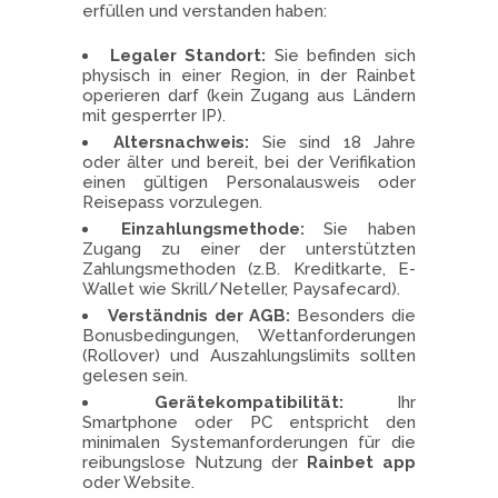
erfüllen und verstanden haben:
Legaler Standort:
Sie befinden sich
physisch in einer Region, in der Rainbet
operieren darf (kein Zugang aus Ländern
mit gesperrter IP).
Altersnachweis:
Sie sind 18 Jahre
oder älter und bereit, bei der Verifikation
einen gültigen Personalausweis oder
Reisepass vorzulegen.
Einzahlungsmethode:
Sie haben
Zugang zu einer der unterstützten
Zahlungsmethoden (z.B. Kreditkarte, E-
Wallet wie Skrill/Neteller, Paysafecard).
Verständnis der AGB:
Besonders die
Bonusbedingungen, Wettanforderungen
(Rollover) und Auszahlungslimits sollten
gelesen sein.
Gerätekompatibilität:
Ihr
Smartphone oder PC entspricht den
minimalen Systemanforderungen für die
reibungslose Nutzung der
Rainbet app
oder Website.