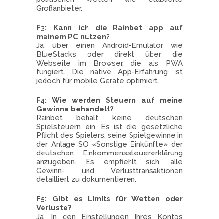
Großanbieter.
F3: Kann ich die Rainbet app auf
meinem PC nutzen?
Ja, über einen Android-Emulator wie
BlueStacks oder direkt über die
Webseite im Browser, die als PWA
fungiert. Die native App-Erfahrung ist
jedoch für mobile Geräte optimiert.
F4: Wie werden Steuern auf meine
Gewinne behandelt?
Rainbet behält keine deutschen
Spielsteuern ein. Es ist die gesetzliche
Pflicht des Spielers, seine Spielgewinne in
der Anlage SO «Sonstige Einkünfte» der
deutschen Einkommenssteuererklärung
anzugeben. Es empfiehlt sich, alle
Gewinn- und Verlusttransaktionen
detailliert zu dokumentieren.
F5: Gibt es Limits für Wetten oder
Verluste?
Ja. In den Einstellungen Ihres Kontos