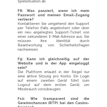
Spielsituation ab.
F8: Was passiert, wenn ich mein
Passwort und meinen Email-Zugang
verliere?
Kontaktieren Sie umgehend den Support
per Telefon (falls angeboten) oder über
ein neu angelegtes Support-Ticket von
einer sekundären E-Mail-Adresse aus. Sie
müssen Ihre Identität durch
Beantwortung von Sicherheitsfragen
nachweisen.
F9: Kann ich gleichzeitig auf der
Website und in der App eingeloggt
sein?
Die Plattform erlaubt in der Regel nur
eine aktive Sitzung pro Konto. Ein Login
auf einem zweiten Gerät führt zum
Logout auf dem ersten Gerät, um
Missbrauch vorzubeugen.
F10: Wie transparent sind die
Gewinnchancen (RTP) bei den Casino-