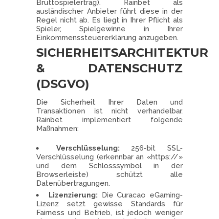
Bruttospielertrag). Rainbet als
ausländischer Anbieter führt diese in der
Regel nicht ab. Es liegt in Ihrer Pflicht als
Spieler, Spielgewinne in Ihrer
Einkommenssteuererklärung anzugeben.
SICHERHEITSARCHITEKTUR
& DATENSCHUTZ
(DSGVO)
Die Sicherheit Ihrer Daten und
Transaktionen ist nicht verhandelbar.
Rainbet implementiert folgende
Maßnahmen:
Verschlüsselung:
256-bit SSL-
Verschlüsselung (erkennbar an «https://»
und dem Schlosssymbol in der
Browserleiste) schützt alle
Datenübertragungen.
Lizenzierung:
Die Curacao eGaming-
Lizenz setzt gewisse Standards für
Fairness und Betrieb, ist jedoch weniger