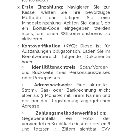
Konto inaktiv.
Erste Einzahlung:
Navigieren Sie zur
Kasse, wählen Sie Ihre bevorzugte
Methode und tätigen Sie eine
Mindesteinzahlung. Achten Sie darauf, ob
ein Bonus-Code eingegeben werden
muss, um einen Willkommensbonus zu
aktivieren.
Kontoverifikation (KYC):
Diese ist für
Auszahlungen obligatorisch. Laden Sie im
Benutzerbereich folgende Dokumente
hoch:
Identitätsnachweis:
Scan/Vorder-
und Rückseite Ihres Personalausweises
oder Reisepasses.
Adressnachweis:
Eine aktuelle
Strom-, Gas- oder Bankrechnung (nicht
älter als 3 Monate) mit Ihrem Namen und
der bei der Registrierung angegebenen
Adresse.
Zahlungsmethodenverifikation:
Gegebenenfalls ein Foto der
verwendeten Kreditkarte (nur die ersten 6
und letzten 4 Ziffern sichtbar, CVV