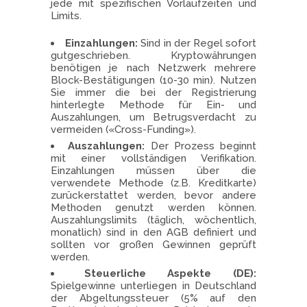
jede mit spezifischen Vorlaufzeiten und
Limits.
Einzahlungen:
Sind in der Regel sofort
gutgeschrieben. Kryptowährungen
benötigen je nach Netzwerk mehrere
Block-Bestätigungen (10-30 min). Nutzen
Sie immer die bei der Registrierung
hinterlegte Methode für Ein- und
Auszahlungen, um Betrugsverdacht zu
vermeiden («Cross-Funding»).
Auszahlungen:
Der Prozess beginnt
mit einer vollständigen Verifikation.
Einzahlungen müssen über die
verwendete Methode (z.B. Kreditkarte)
zurückerstattet werden, bevor andere
Methoden genutzt werden können.
Auszahlungslimits (täglich, wöchentlich,
monatlich) sind in den AGB definiert und
sollten vor großen Gewinnen geprüft
werden.
Steuerliche Aspekte (DE):
Spielgewinne unterliegen in Deutschland
der Abgeltungssteuer (5% auf den