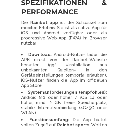
SPEZIFIKATIONEN &
PERFORMANCE
Die
Rainbet app
ist der Schlüssel zum
mobilen Erlebnis. Sie ist als native App für
iOS und Android verfügbar oder als
progressive Web-App (PWA) im Browser
nutzbar.
Download:
Android-Nutzer laden die
APK direkt von der Rainbet-Website
herunter (ggf. «Installation aus
unbekannten Quellen» in den
Geräteeinstellungen temporär erlauben).
iOS-Nutzer finden die App im offiziellen
App Store.
Systemanforderungen (empfohlen):
Android 8.0 oder höher / iOS 14 oder
höher, mind. 2 GB freier Speicherplatz,
stabile Internetverbindung (4G/5G oder
WLAN).
Funktionsumfang:
Die App bietet
vollen Zugriff auf
Rainbet sports
-Wetten