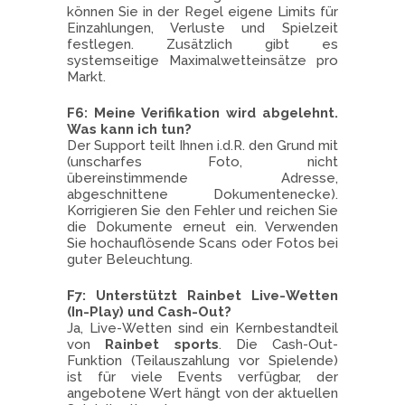
können Sie in der Regel eigene Limits für
Einzahlungen, Verluste und Spielzeit
festlegen. Zusätzlich gibt es
systemseitige Maximalwetteinsätze pro
Markt.
F6: Meine Verifikation wird abgelehnt.
Was kann ich tun?
Der Support teilt Ihnen i.d.R. den Grund mit
(unscharfes Foto, nicht
übereinstimmende Adresse,
abgeschnittene Dokumentenecke).
Korrigieren Sie den Fehler und reichen Sie
die Dokumente erneut ein. Verwenden
Sie hochauflösende Scans oder Fotos bei
guter Beleuchtung.
F7: Unterstützt Rainbet Live-Wetten
(In-Play) und Cash-Out?
Ja, Live-Wetten sind ein Kernbestandteil
von
Rainbet sports
. Die Cash-Out-
Funktion (Teilauszahlung vor Spielende)
ist für viele Events verfügbar, der
angebotene Wert hängt von der aktuellen