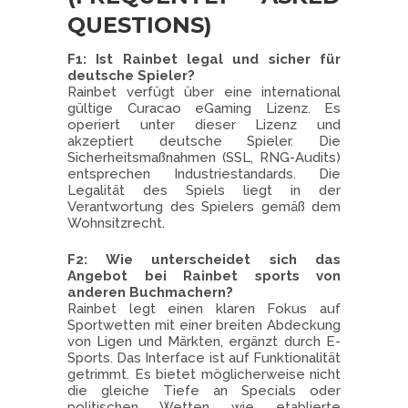
QUESTIONS)
F1: Ist Rainbet legal und sicher für
deutsche Spieler?
Rainbet verfügt über eine international
gültige Curacao eGaming Lizenz. Es
operiert unter dieser Lizenz und
akzeptiert deutsche Spieler. Die
Sicherheitsmaßnahmen (SSL, RNG-Audits)
entsprechen Industriestandards. Die
Legalität des Spiels liegt in der
Verantwortung des Spielers gemäß dem
Wohnsitzrecht.
F2: Wie unterscheidet sich das
Angebot bei Rainbet sports von
anderen Buchmachern?
Rainbet legt einen klaren Fokus auf
Sportwetten mit einer breiten Abdeckung
von Ligen und Märkten, ergänzt durch E-
Sports. Das Interface ist auf Funktionalität
getrimmt. Es bietet möglicherweise nicht
die gleiche Tiefe an Specials oder
politischen Wetten wie etablierte