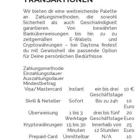
Wir bieten dir eine weitreichende Palette
an Zahlungsmethoden, die sowohl
Sicherheit als auch Geschwindigkeit
garantieren. Von bewährten
Banküberweisungen bis hin zu zu
zeitgemäßen E-Wallets und
Cryptowährungen – bei Daytona findest
du mit Gewissheit die passende Option
für Deine persönlichen Bedürfnisse.
Zahlungsmethode
Einzahlungsdauer
Auszahlungsdauer
Mindestbetrag
Visa/Mastercard
Instant
ein bis drei
10 €
Geschäftstage
Skrill & Neteller
Sofort
Bis zu 24h
10
Euro
Überweisung
1 bis 3
drei bis fünf
20
Werktage
Geschäftstage
Euro
Kryptowährungen
15 bis 30
Innerhalb von
25
Minuten
12 Stunden
Euro
Prepaid-Card
Unmittelbar
N/A
10