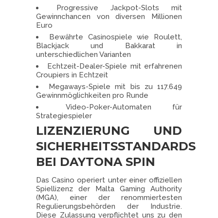
Progressive Jackpot-Slots mit
Gewinnchancen von diversen Millionen
Euro
Bewährte Casinospiele wie Roulett,
Blackjack und Bakkarat in
unterschiedlichen Varianten
Echtzeit-Dealer-Spiele mit erfahrenen
Croupiers in Echtzeit
Megaways-Spiele mit bis zu 117.649
Gewinnmöglichkeiten pro Runde
Video-Poker-Automaten für
Strategiespieler
LIZENZIERUNG UND
SICHERHEITSSTANDARDS
BEI DAYTONA SPIN
Das Casino operiert unter einer offiziellen
Spiellizenz der Malta Gaming Authority
(MGA), einer der renommiertesten
Regulierungsbehörden der Industrie.
Diese Zulassung verpflichtet uns zu den