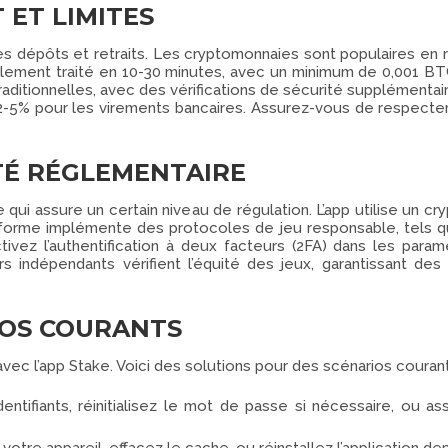
ET LIMITES
s dépôts et retraits. Les cryptomonnaies sont populaires en rais
ment traité en 10-30 minutes, avec un minimum de 0,001 BTC. Po
aditionnelles, avec des vérifications de sécurité supplémentaire
2-5% pour les virements bancaires. Assurez-vous de respecter
TÉ RÉGLEMENTAIRE
qui assure un certain niveau de régulation. L’app utilise un c
teforme implémente des protocoles de jeu responsable, tels q
ctivez l’authentification à deux facteurs (2FA) dans les pa
iers indépendants vérifient l’équité des jeux, garantissant de
IOS COURANTS
ec l’app Stake. Voici des solutions pour des scénarios courant
dentifiants, réinitialisez le mot de passe si nécessaire, ou ass