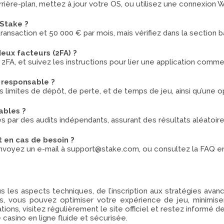
arrière-plan, mettez à jour votre OS, ou utilisez une connexion
 Stake ?
ransaction et 50 000 € par mois, mais vérifiez dans la section b
deux facteurs (2FA) ?
r 2FA, et suivez les instructions pour lier une application comm
u responsable ?
 des limites de dépôt, de perte, et de temps de jeu, ainsi qu’une 
tables ?
iés par des audits indépendants, assurant des résultats aléatoir
 en cas de besoin ?
p, envoyez un e-mail à support@stake.com, ou consultez la FAQ e
 les aspects techniques, de l’inscription aux stratégies avanc
 vous pouvez optimiser votre expérience de jeu, minimiser l
ations, visitez régulièrement le site officiel et restez informé
 casino en ligne fluide et sécurisée.