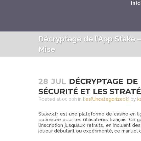
Inic
Décryptage de l’App Stake – 
Mise
28 JUL
DÉCRYPTAGE DE L
SÉCURITÉ ET LES STRATÉ
Posted at 00:00h
in
[:es]Uncategorized[:]
by
k
Stake3.fr est une plateforme de casino en li
optimisée pour les utilisateurs français. Ce 
l’inscription jusqu’aux retraits, en inclua
joueur débutant ou expérimenté, ce manuel c