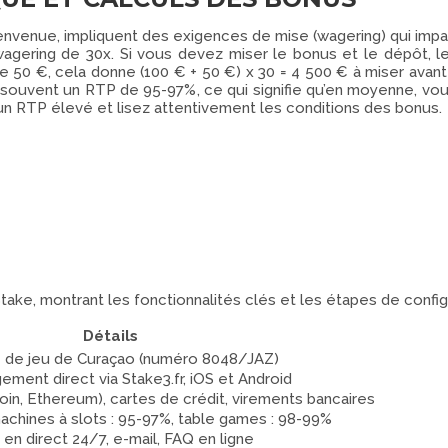
envenue, impliquent des exigences de mise (wagering) qui imp
ering de 30x. Si vous devez miser le bonus et le dépôt, le c
 50 €, cela donne (100 € + 50 €) x 30 = 4 500 € à miser avant 
t souvent un RTP de 95-97%, ce qui signifie qu’en moyenne, v
 un RTP élevé et lisez attentivement les conditions des bonus.
p Stake, montrant les fonctionnalités clés et les étapes de config
Détails
 de jeu de Curaçao (numéro 8048/JAZ)
ement direct via Stake3.fr, iOS et Android
in, Ethereum), cartes de crédit, virements bancaires
 machines à slots : 95-97%, table games : 98-99%
 en direct 24/7, e-mail, FAQ en ligne