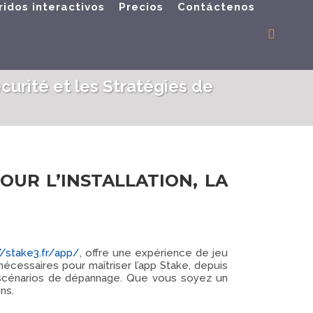
ridos interactivos
Precios
Contáctenos
curité et les Stratégies de
UR L’INSTALLATION, LA
//stake3.fr/app/
, offre une expérience de jeu
nécessaires pour maîtriser l’app Stake, depuis
es scénarios de dépannage. Que vous soyez un
ns.