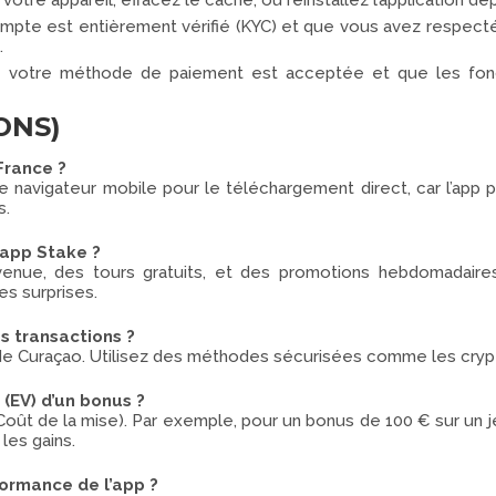
tre appareil, effacez le cache, ou réinstallez l’application depu
ompte est entièrement vérifié (KYC) et que vous avez respecté
.
votre méthode de paiement est acceptée et que les fonds 
ONS)
France ?
 navigateur mobile pour le téléchargement direct, car l’app 
s.
l’app Stake ?
venue, des tours gratuits, et des promotions hebdomadaires
es surprises.
es transactions ?
 de Curaçao. Utilisez des méthodes sécurisées comme les cryp
(EV) d’un bonus ?
(Coût de la mise). Par exemple, pour un bonus de 100 € sur un
 les gains.
ormance de l’app ?