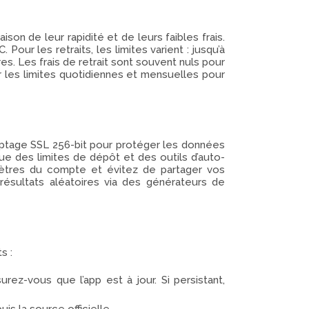
on de leur rapidité et de leurs faibles frais.
ur les retraits, les limites varient : jusqu’à
s. Les frais de retrait sont souvent nuls pour
 les limites quotidiennes et mensuelles pour
ryptage SSL 256-bit pour protéger les données
ue des limites de dépôt et des outils d’auto-
ramètres du compte et évitez de partager vos
s résultats aléatoires via des générateurs de
s :
urez-vous que l’app est à jour. Si persistant,