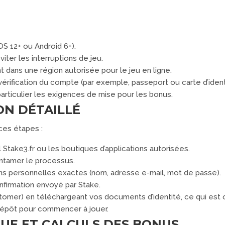
iOS 12+ ou Android 6+).
iter les interruptions de jeu.
 dans une région autorisée pour le jeu en ligne.
vérification du compte (par exemple, passeport ou carte d’ident
articulier les exigences de mise pour les bonus.
ON DÉTAILLÉ
ces étapes :
el Stake3.fr ou les boutiques d’applications autorisées.
 entamer le processus.
ns personnelles exactes (nom, adresse e-mail, mot de passe).
onfirmation envoyé par Stake.
omer) en téléchargeant vos documents d’identité, ce qui est obl
dépôt pour commencer à jouer.
UE ET CALCULS DES BONUS