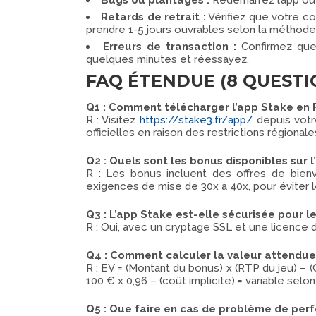
Bugs ou plantages :
Redémarrez l’app ou vo
Retards de retrait :
Vérifiez que votre c
prendre 1-5 jours ouvrables selon la méthode
Erreurs de transaction :
Confirmez que 
quelques minutes et réessayez.
FAQ ÉTENDUE (8 QUESTI
Q1 : Comment télécharger l’app Stake en 
R : Visitez
https://stake3.fr/app/
depuis votre
officielles en raison des restrictions régionale
Q2 : Quels sont les bonus disponibles sur 
R : Les bonus incluent des offres de bien
exigences de mise de 30x à 40x, pour éviter l
Q3 : L’app Stake est-elle sécurisée pour l
R : Oui, avec un cryptage SSL et une licence
Q4 : Comment calculer la valeur attendue 
R : EV = (Montant du bonus) x (RTP du jeu) – 
100 € x 0,96 – (coût implicite) = variable selon
Q5 : Que faire en cas de problème de perf