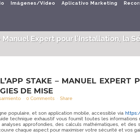
io
Imágenes/Vídeo
Aplicativo Marketing
Recor
Manuel Expert pour l’Installation, la Sé
’APP STAKE – MANUEL EXPERT PO
GIES DE MISE
sarmiento
0 Comments
Share
gne populaire, et son application mobile, accessible via
https:
guide technique exhaustif vous fournit toutes les informations 
nt des analyses approfondies, des calculs mathématiques, et d
ouvre chaque aspect pour maximiser votre sécurité et vos gai