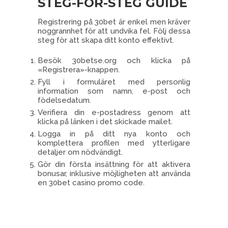
STEG-FÖR-STEG GUIDE
Registrering på 30bet är enkel men kräver
noggrannhet för att undvika fel. Följ dessa
steg för att skapa ditt konto effektivt.
Besök 30betse.org och klicka på
«Registrera»-knappen.
Fyll i formuläret med personlig
information som namn, e-post och
födelsedatum.
Verifiera din e-postadress genom att
klicka på länken i det skickade mailet.
Logga in på ditt nya konto och
komplettera profilen med ytterligare
detaljer om nödvändigt.
Gör din första insättning för att aktivera
bonusar, inklusive möjligheten att använda
en 30bet casino promo code.