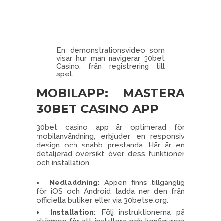
En demonstrationsvideo som
visar hur man navigerar 30bet
Casino, från registrering till
spel.
MOBILAPP: MASTERA
30BET CASINO APP
30bet casino app är optimerad för
mobilanvändning, erbjuder en responsiv
design och snabb prestanda. Här är en
detaljerad översikt över dess funktioner
och installation.
Nedladdning:
Appen finns tillgänglig
för iOS och Android; ladda ner den från
officiella butiker eller via 30betse.org.
Installation:
Följ instruktionerna på