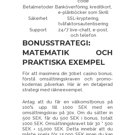
code
Betalmetoder
Banköverföring, kreditkort,
e-plånböcker som Skrill
Säkerhet
SSL-kryptering,
tvåfaktorsautentisering
Support
24/7 live-chatt, e-post,
och telefon
BONUSSTRATEGI:
MATEMATIK OCH
PRAKTISKA EXEMPEL
För att maximera din 30bet casino bonus,
förstå omsättningskraven och promo-
kodernas påverkan. Här är en detaljerad
strategi med räkneexempel.
Antag att du får en välkomstbonus på
100% upp till 1000 SEK med en
omsättningskrav på 30x. Om du sätter in
500 SEK, får du 500 SEK i bonus, totalt
1000 SEK. Omsättningskravet blir 30 * 500
SEK = 15,000 SEK. Detta innebär att du
måste spela för 15,000 SEK innan du kan