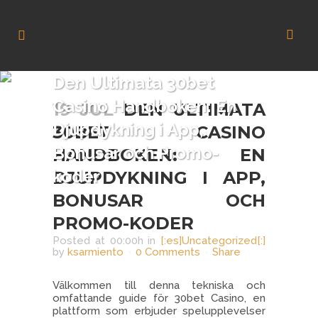
Den Ultimata 30bet
Casino Handboken: En
19 JUL
DEN ULTIMATA
Djupdykning i App,
30BET CASINO
Bonusar och Promo-
HANDBOKEN: EN
koder
DJUPDYKNING I APP,
BONUSAR OCH
PROMO-KODER
Posted at 00:00h
in
[:es]Uncategorized[:]
by
ksarmiento
0 Comments
Share
Välkommen till denna tekniska och
omfattande guide för 30bet Casino, en
plattform som erbjuder spelupplevelser