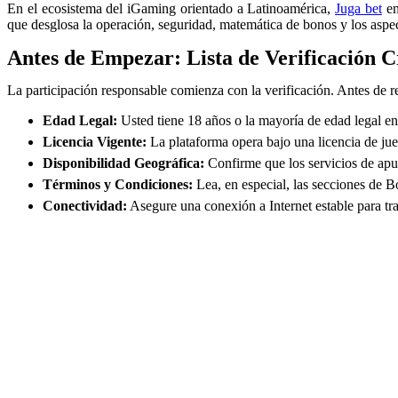
En el ecosistema del iGaming orientado a Latinoamérica,
Juga bet
em
que desglosa la operación, seguridad, matemática de bonos y los aspec
Antes de Empezar: Lista de Verificación C
La participación responsable comienza con la verificación. Antes de r
Edad Legal:
Usted tiene 18 años o la mayoría de edad legal en 
Licencia Vigente:
La plataforma opera bajo una licencia de jueg
Disponibilidad Geográfica:
Confirme que los servicios de apue
Términos y Condiciones:
Lea, en especial, las secciones de B
Conectividad:
Asegure una conexión a Internet estable para t