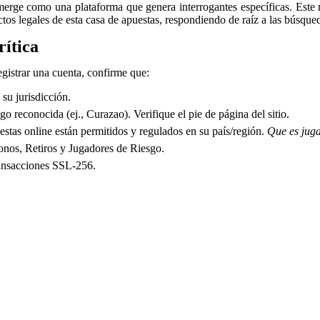
erge como una plataforma que genera interrogantes específicas. Este
tos legales de esta casa de apuestas, respondiendo de raíz a las búsqu
rítica
egistrar una cuenta, confirme que:
su jurisdicción.
o reconocida (ej., Curazao). Verifique el pie de página del sitio.
stas online están permitidos y regulados en su país/región.
Que es juga
onos, Retiros y Jugadores de Riesgo.
ransacciones SSL-256.