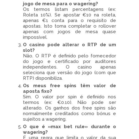
jogo de mesa para o wagering?
Os termos listam percentagens (ex:
Roleta 10%). Se apostar €10 na roleta,
apenas €1 conta para o requisito de
apostas. Isto torna completar o rollover
apenas com jogos de mesa quase
impossível.
O casino pode alterar o RTP de um
slot?
Não. O RTP é definido pelo fornecedor
do jogo e certificado por auditores
independentes. O casino apenas
seleciona que versão do jogo (com que
RTP) disponibiliza.
Os meus free spins têm valor de
aposta fixo?
Sim. O valor por spin é definido nos
termos (ex: €0.10). Não pode ser
alterado. Os ganhos dos free spins são
normalmente creditados como bónus e
sujeitos a wagering.
O que é «max bet rule» durante o
wagering?
É uma regra que limita o valor da sua