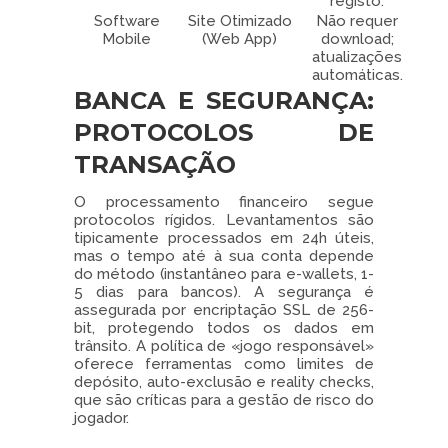
registo.
Software
Site Otimizado
Não requer
Mobile
(Web App)
download;
atualizações
automáticas.
BANCA E SEGURANÇA:
PROTOCOLOS DE
TRANSAÇÃO
O processamento financeiro segue
protocolos rígidos. Levantamentos são
tipicamente processados em 24h úteis,
mas o tempo até à sua conta depende
do método (instantâneo para e-wallets, 1-
5 dias para bancos). A segurança é
assegurada por encriptação SSL de 256-
bit, protegendo todos os dados em
trânsito. A política de «jogo responsável»
oferece ferramentas como limites de
depósito, auto-exclusão e reality checks,
que são críticas para a gestão de risco do
jogador.