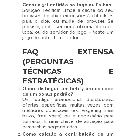
Cenário 3: Lentidão no Jogo ou Falhas.
Solução Técnica: Limpe a cache do seu
browser, desative extensões/adblockers
para o site, ou mude de browser. Se
persistir, pode ser um problema de rede
local ou do servidor do jogo – teste um
jogo de outro fornecedor.
FAQ EXTENSA
(PERGUNTAS
TÉCNICAS E
ESTRATÉGICAS)
O que distingue um
betify promo code
de um bónus padrão?
Um código promocional desbloqueia
ofertas específicas, muitas vezes com
melhores condições (ex: wagering mais
baixo, free spins) ou é necessário para
torneios. É uma chave de ativação para
campanhas segmentadas.
Como calculo a contribuição de um