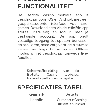
FUNCTIONALITEIT
De Betcity casino mobiele app is
beschikbaar voor iOS en Android, met een
geoptimaliseerde interface voor snel
gamen. Download hem via de officiële app
stores, installeer, en log in met je
bestaande account. De app biedt
volledige toegang tot spellen, bonussen
en bankieren, maar zorg voor de nieuwste
versie om bugs te vermijden. Offline-
modus is niet beschikbaar vanwege live-
functies.
Schermafbeelding van de
Betcity Casino website,
tonend spellen en navigatie.
SPECIFICATIES TABEL
Kenmerk
Details
Licentie
Curacao eGaming
(licentienummer