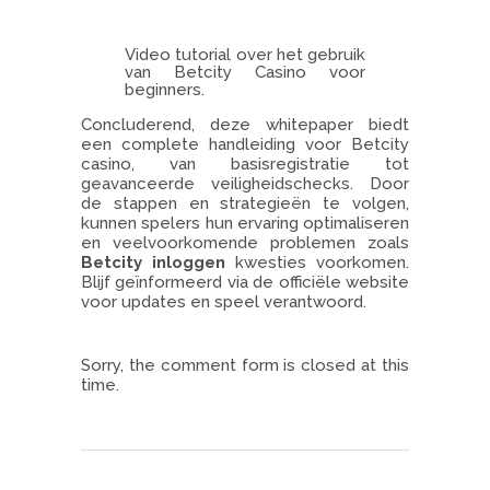
Video tutorial over het gebruik
van Betcity Casino voor
beginners.
Concluderend, deze whitepaper biedt
een complete handleiding voor Betcity
casino, van basisregistratie tot
geavanceerde veiligheidschecks. Door
de stappen en strategieën te volgen,
kunnen spelers hun ervaring optimaliseren
en veelvoorkomende problemen zoals
Betcity inloggen
kwesties voorkomen.
Blijf geïnformeerd via de officiële website
voor updates en speel verantwoord.
Sorry, the comment form is closed at this
time.