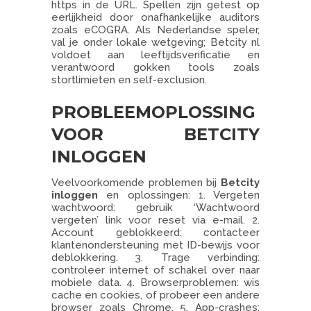
https in de URL. Spellen zijn getest op
eerlijkheid door onafhankelijke auditors
zoals eCOGRA. Als Nederlandse speler,
val je onder lokale wetgeving; Betcity nl
voldoet aan leeftijdsverificatie en
verantwoord gokken tools zoals
stortlimieten en self-exclusion.
PROBLEEMOPLOSSING
VOOR BETCITY
INLOGGEN
Veelvoorkomende problemen bij
Betcity
inloggen
en oplossingen: 1. Vergeten
wachtwoord: gebruik ‘Wachtwoord
vergeten’ link voor reset via e-mail. 2.
Account geblokkeerd: contacteer
klantenondersteuning met ID-bewijs voor
deblokkering. 3. Trage verbinding:
controleer internet of schakel over naar
mobiele data. 4. Browserproblemen: wis
cache en cookies, of probeer een andere
browser zoals Chrome. 5. App-crashes: