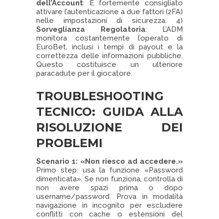
dell’Account
: È fortemente consigliato
attivare l’autenticazione a due fattori (2FA)
nelle impostazioni di sicurezza. 4)
Sorveglianza Regolatoria
: L’ADM
monitora costantemente l’operato di
EuroBet, inclusi i tempi di payout e la
correttezza delle informazioni pubbliche.
Questo costituisce un ulteriore
paracadute per il giocatore.
TROUBLESHOOTING
TECNICO: GUIDA ALLA
RISOLUZIONE DEI
PROBLEMI
Scenario 1: «Non riesco ad accedere.»
Primo step: usa la funzione «Password
dimenticata». Se non funziona, controlla di
non avere spazi prima o dopo
username/password. Prova in modalità
navigazione in incognito per escludere
conflitti con cache o estensioni del