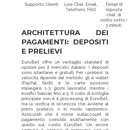
Supporto Clienti
Live Chat, Email,
Tempi di
Telefono, FAQ
risposta
chat: di
solito sotto i
3 minuti.
ARCHITETTURA DEI
PAGAMENTI: DEPOSITI
E PRELIEVI
EuroBet offre un ventaglio standard di
opzioni per il mercato italiano. I depositi
sono istantanei e gratuiti. Per i prelievi, la
velocità dipende dal metodo: gli e-wallet
(PayPal, Skrill) e le carte possono
impiegare 1-3 giorni lavorativi, mentre i
bonifici bancari fino a 5. Il collo di bottiglia
principale non è il processing di EuroBet,
ma la verifica di sicurezza che avviene al
primo prelievo o in modo randomico.
Assicurati che il nome sull’account di
pagamento coincida esattamente con
quello sul conto EuroBet. Un errore