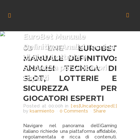
EuroBet Manuale
Definitivo: Analisi Tecnica
03 ENE
EUROBET
di Slot, Lotterie e
MANUALE DEFINITIVO:
Sicurezza per Giocatori
ANALISI TECNICA DI
Esperti
SLOT, LOTTERIE E
SICUREZZA PER
GIOCATORI ESPERTI
Posted at 00:00h
in
[:es]Uncategorized[:]
by
ksarmiento
0 Comments
Share
Navigare nel panorama dell’iGaming
italiano richiede una piattaforma affidabile,
regolamentata e ricca di contenuti.