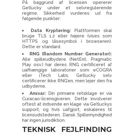
På baggrund af licensen opererer
Getlucky under et selvregulerende
regime. Sikkerhed vurderes ud fra
følgende punkter:
Data Kryptering:
Plattformen skal
bruge TLS 1.2 eller højere (vises som
HTTPS og låsesymbol i browseren).
Dette er standard.
RNG (Random Number Generator):
Alle spilleudbydere (NetEnt, Pragmatic
Play osv.) har deres RNG certificeret af
uafhængige laboratorier som eCOGRA
eller iTech Labs. Getlucky selv
certificerer ikke RNG’en, men lejer den fra
udbyderne.
Ansvar:
Din primære retsklage er via
Curacao-licensgiveren. Dette involverer
oftest at indsende en klage via Getluckys
support, og hvis uafgjort, eskaleres til
licensudstederen. Dansk Spillemyndighed
har ingen jurisdiktion.
TEKNISK FEJLFINDING