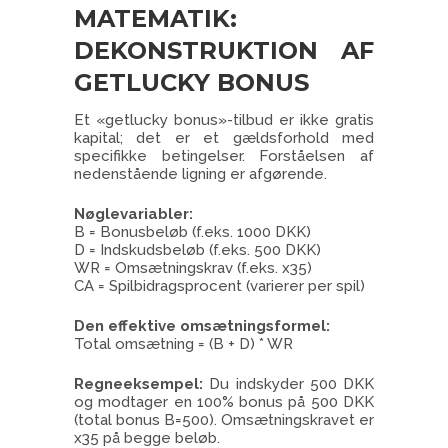
MATEMATIK:
DEKONSTRUKTION AF
GETLUCKY BONUS
Et «getlucky bonus»-tilbud er ikke gratis
kapital; det er et gældsforhold med
specifikke betingelser. Forståelsen af
nedenstående ligning er afgørende.
Nøglevariabler:
B = Bonusbeløb (f.eks. 1000 DKK)
D = Indskudsbeløb (f.eks. 500 DKK)
WR = Omsætningskrav (f.eks. x35)
CA = Spilbidragsprocent (varierer per spil)
Den effektive omsætningsformel:
Total omsætning = (B + D) * WR
Regneeksempel:
Du indskyder 500 DKK
og modtager en 100% bonus på 500 DKK
(total bonus B=500). Omsætningskravet er
x35 på begge beløb.