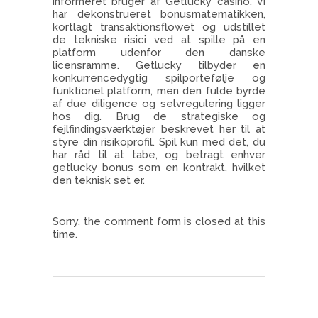
informeret bruger af Getlucky casino. Vi
har dekonstrueret bonusmatematikken,
kortlagt transaktionsflowet og udstillet
de tekniske risici ved at spille på en
platform udenfor den danske
licensramme. Getlucky tilbyder en
konkurrencedygtig spilportefølje og
funktionel platform, men den fulde byrde
af due diligence og selvregulering ligger
hos dig. Brug de strategiske og
fejlfindingsværktøjer beskrevet her til at
styre din risikoprofil. Spil kun med det, du
har råd til at tabe, og betragt enhver
getlucky bonus som en kontrakt, hvilket
den teknisk set er.
Sorry, the comment form is closed at this
time.