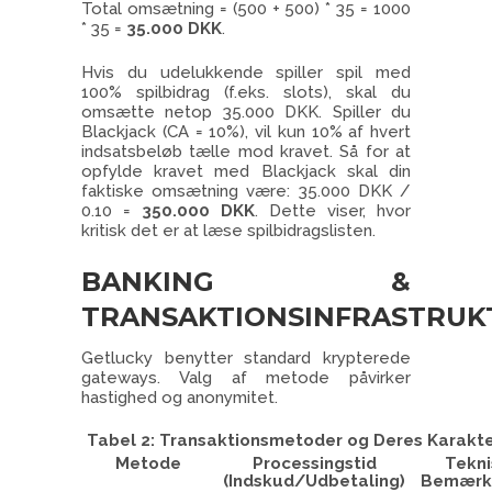
Total omsætning = (500 + 500) * 35 = 1000
* 35 =
35.000 DKK
.
Hvis du udelukkende spiller spil med
100% spilbidrag (f.eks. slots), skal du
omsætte netop 35.000 DKK. Spiller du
Blackjack (CA = 10%), vil kun 10% af hvert
indsatsbeløb tælle mod kravet. Så for at
opfylde kravet med Blackjack skal din
faktiske omsætning være: 35.000 DKK /
0.10 =
350.000 DKK
. Dette viser, hvor
kritisk det er at læse spilbidragslisten.
BANKING &
TRANSAKTIONSINFRASTRUK
Getlucky benytter standard krypterede
gateways. Valg af metode påvirker
hastighed og anonymitet.
Tabel 2: Transaktionsmetoder og Deres Karakte
Metode
Processingstid
Tekn
(Indskud/Udbetaling)
Bemærk