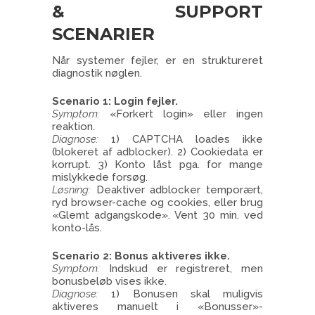
& SUPPORT
SCENARIER
Når systemer fejler, er en struktureret
diagnostik nøglen.
Scenario 1: Login fejler.
Symptom:
«Forkert login» eller ingen
reaktion.
Diagnose:
1) CAPTCHA loades ikke
(blokeret af adblocker). 2) Cookiedata er
korrupt. 3) Konto låst pga. for mange
mislykkede forsøg.
Løsning:
Deaktiver adblocker temporært,
ryd browser-cache og cookies, eller brug
«Glemt adgangskode». Vent 30 min. ved
konto-lås.
Scenario 2: Bonus aktiveres ikke.
Symptom:
Indskud er registreret, men
bonusbeløb vises ikke.
Diagnose:
1) Bonusen skal muligvis
aktiveres manuelt i «Bonusser»-