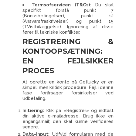
Termsofservicen (T&Cs):
Du skal
specifikt forstå punkt 7
(Bonusbetingelser), punkt 12
(Ansvarsfraskrivelser) og punkt 15
(TVistbilæggelse). Ignorering af disse
fører til tekniske konflikter.
REGISTRERING &
KONTOOPSÆTNING:
EN FEJLSIKKER
PROCES
At oprette en konto på Getlucky er en
simpel, men kritisk procedure. Fejl i denne
fase forårsager forsinkelser ved
udbetaling.
Initiering:
Klik på «Registrer» og indtast
din aktive e-mailadresse. Brug ikke en
engangsmail; den skal kunne verificeres
senere.
Data-input:
Udfyld formularen med de