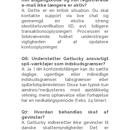
min adgangskode og min registrerede
e-mail ikke længere er aktiv?
A: Dette er en kritisk situation. Du skal
kontakte support via live chat og
gennemgå en ekstra streng
identitetsverifikation (ID, evt. tidligere
transaktionsoplysninger). Processen er
tidskrævende, hvilket understreger
vigtigheden af at opdatere
kontooplysninger.
Q6: Understøtter Getlucky ansvarligt
spil-værktøjer som indskudsgrænser?
A: Ja. I din kontoindstillinger kan du sætte
daglige, ugentlige eller månedlige
indskudsgrænser, tabsgrænser eller
spilletidspåmindelser. Disse kan typisk kun
ændres/nedjusteres med øjeblikkelig
virkning, mens ophævelse eller forhøjelse
har en nedkølingsperiode (f.eks. 24 timer).
Q7: Hvordan behandles skat af
gevinster?
A: Getlucky indberetter ikke gevinster til
danske skattemyndigheder. Det er