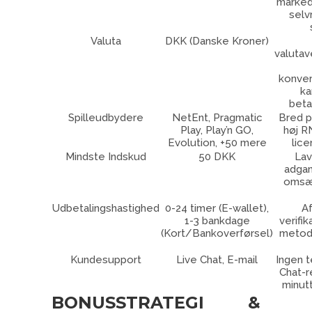
marked
selv
Valuta
DKK (Danske Kroner)
valutav
konver
ka
beta
Spilleudbydere
NetEnt, Pragmatic
Bred p
Play, Play’n GO,
høj R
Evolution, +50 mere
lice
Mindste Indskud
50 DKK
Lav
adgan
omsæt
Udbetalingshastighed
0-24 timer (E-wallet),
A
1-3 bankdage
verifi
(Kort/Bankoverførsel)
metode
Kundesupport
Live Chat, E-mail
Ingen t
Chat-r
minutt
BONUSSTRATEGI &