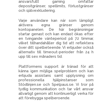
ansvarsfullt gaming omfattar
depositgränser, spellimits, förlustgränser
och självexkludering.
Varje användare kan när som lämpligt
aktivera egna gränser genom
kontopanelen. De här begränsningar
startar genast och kan endast ökas efter
en tvingande vänteperiod på 72 timmar,
vilket tillhandahåller dig tid att reflektera
över ditt spelbeteende. Vi erbjuder också
alternativ till timeout-perioder från 24 h
upp till sex månaders tid.
Plattformens support är tränad för att
känna igen möjliga spelproblem och kan
erbjuda assistans samt upplysning om
professionella hjälpinstanser som
Stödlinjen.se och Spelpaus.se. Vi tror på
tydlig kommunikation och tar vårt ansvar
allvarligt genom att kontinuerligt verka för
att förebygga spelberoende.