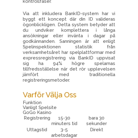
kontrollfaser.
Via att inkludera BankID-system har vi
byggt ett koncept där din ID valideras
ögonblickligen. Detta system betyder att
du undviker komplettera i långa
ansökningar eller invänta i dagar på
godkännanden. Sanningen är att enligt
Spelinspektionen statistik från
verksamhetsåret har spelplattformar med
expressregistrering via BankID uppvisat
sig ha 94% högre spelarnas
tillfredsställelse när det rör upplevelsen
jämfört med traditionella
registreringsmetoder.
Varför Välja Oss
Funktion
Vanligt Spelsite
GoGo Kasino
Registrering
15-30
bara 30
minuters tid
sekunder
Uttagstid
3-5
Direkt
arbetsdagar