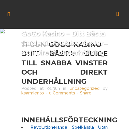
GoGo Kasino – Ditt Bästa
Guide till Snabba Vinster
17 JUN
GOGO KASINO –
och Direkt Underhållning
DITT BÄSTA GUIDE
TILL SNABBA VINSTER
OCH DIREKT
UNDERHÅLLNING
Posted at 01:36h
in
uncategorized
by
ksarmiento
0 Comments
Share
INNEHÅLLSFÖRTECKNING
Revolutionerande Spelkänsla Utan