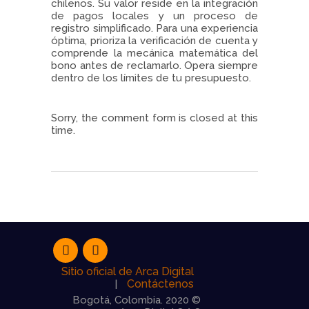
chilenos. Su valor reside en la integración
de pagos locales y un proceso de
registro simplificado. Para una experiencia
óptima, prioriza la verificación de cuenta y
comprende la mecánica matemática del
bono antes de reclamarlo. Opera siempre
dentro de los límites de tu presupuesto.
Sorry, the comment form is closed at this
time.
Sitio oficial de Arca Digital
Contáctenos
|
Bogotá, Colombia. 2020 ©