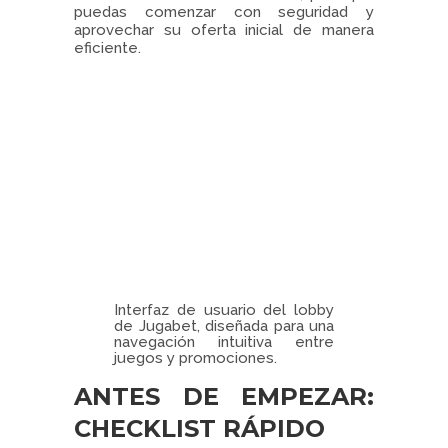
puedas comenzar con seguridad y
aprovechar su oferta inicial de manera
eficiente.
Interfaz de usuario del lobby
de Jugabet, diseñada para una
navegación intuitiva entre
juegos y promociones.
ANTES DE EMPEZAR:
CHECKLIST RÁPIDO