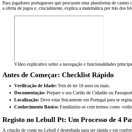
Para jogadores portugueses que procuram uma plataforma de casino on
a oferta de jogos e, crucialmente, explica a matemática por trás dos b
Vídeo explicativo sobre a navegação e funcionalidades principa
Antes de Começar: Checklist Rápido
Verificação de Idade:
Tem de ter 18 anos ou mais.
Documentação:
Prepare o seu Cartão de Cidadão ou Passaporte
Localização:
Deve estar fisicamente em Portugal para se regista
Conhecimento Básico:
Familiarize-se com termos como «rollo
Registo no Lebull Pt: Um Processo de 4 Pa
A criação de conta no Lebull é desenhada para ser rápida e em conf