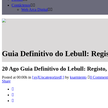
Contáctenos
Web Arca Digital
Guia Definitivo do Lebull: Regi
20 Ago
Guia Definitivo do Lebull: Registo
Posted at 00:00h
in
[:es]Uncategorized[:]
by
ksarmiento
0 Comment
Share