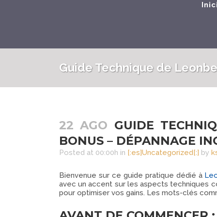
Inic
Guide Technique de Leonbet 
22 AGO
GUIDE TECHNIQU
BONUS – DÉPANNAGE IN
Posted at 00:00h
in
[:es]Uncategorized[:]
by
k
Bienvenue sur ce guide pratique dédié à
Leo
avec un accent sur les aspects techniques com
pour optimiser vos gains. Les mots-clés comm
AVANT DE COMMENCER :