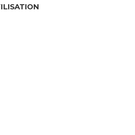
ILISATION