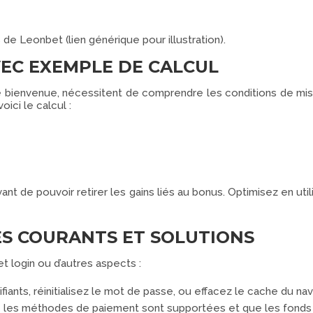
 de Leonbet (lien générique pour illustration).
VEC EXEMPLE DE CALCUL
 bienvenue, nécessitent de comprendre les conditions de mis
ici le calcul :
nt de pouvoir retirer les gains liés au bonus. Optimisez en utili
S COURANTS ET SOLUTIONS
t login ou d’autres aspects :
iants, réinitialisez le mot de passe, ou effacez le cache du nav
 les méthodes de paiement sont supportées et que les fonds s