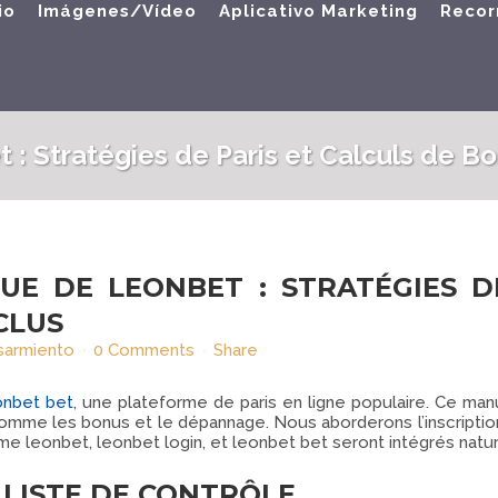
io
Imágenes/Vídeo
Aplicativo Marketing
Recor
: Stratégies de Paris et Calculs de B
E DE LEONBET : STRATÉGIES D
CLUS
sarmiento
0 Comments
Share
nbet bet
, une plateforme de paris en ligne populaire. Ce man
me les bonus et le dépannage. Nous aborderons l’inscription, 
e leonbet, leonbet login, et leonbet bet seront intégrés natur
 LISTE DE CONTRÔLE