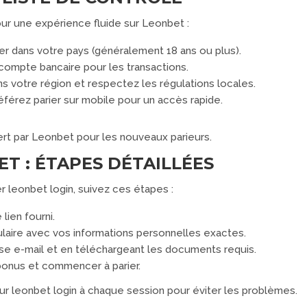
r une expérience fluide sur Leonbet :
ier dans votre pays (généralement 18 ans ou plus).
 compte bancaire pour les transactions.
 votre région et respectez les régulations locales.
éférez parier sur mobile pour un accès rapide.
ffert par Leonbet pour les nouveaux parieurs.
ET : ÉTAPES DÉTAILLÉES
 leonbet login, suivez ces étapes :
lien fourni.
mulaire avec vos informations personnelles exactes.
sse e-mail et en téléchargeant les documents requis.
bonus et commencer à parier.
our leonbet login à chaque session pour éviter les problèmes.