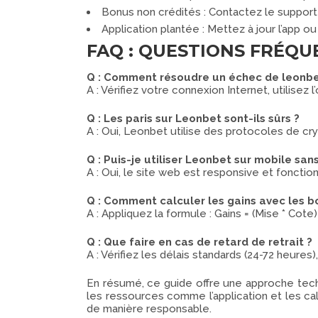
Bonus non crédités : Contactez le support 
Application plantée : Mettez à jour l’app ou
FAQ : QUESTIONS FRÉQU
Q : Comment résoudre un échec de leonbet
A : Vérifiez votre connexion Internet, utilise
Q : Les paris sur Leonbet sont-ils sûrs ?
A : Oui, Leonbet utilise des protocoles de cryp
Q : Puis-je utiliser Leonbet sur mobile san
A : Oui, le site web est responsive et foncti
Q : Comment calculer les gains avec les b
A : Appliquez la formule : Gains = (Mise * Co
Q : Que faire en cas de retard de retrait ?
A : Vérifiez les délais standards (24-72 heur
En résumé, ce guide offre une approche techni
les ressources comme l’application et les ca
de manière responsable.