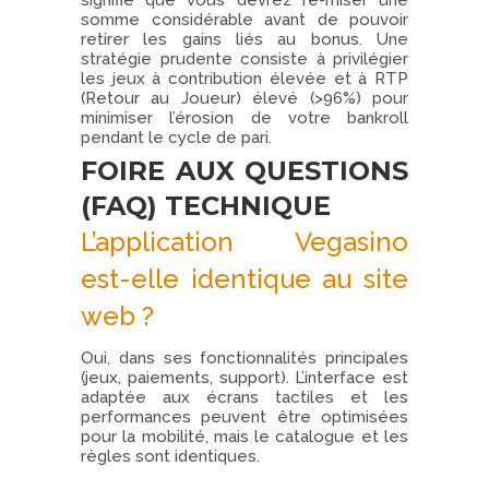
signifie que vous devrez re-miser une
somme considérable avant de pouvoir
retirer les gains liés au bonus. Une
stratégie prudente consiste à privilégier
les jeux à contribution élevée et à RTP
(Retour au Joueur) élevé (>96%) pour
minimiser l’érosion de votre bankroll
pendant le cycle de pari.
FOIRE AUX QUESTIONS
(FAQ) TECHNIQUE
L’application Vegasino
est-elle identique au site
web ?
Oui, dans ses fonctionnalités principales
(jeux, paiements, support). L’interface est
adaptée aux écrans tactiles et les
performances peuvent être optimisées
pour la mobilité, mais le catalogue et les
règles sont identiques.