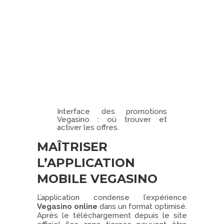
Interface des promotions
Vegasino : où trouver et
activer les offres.
MAÎTRISER
L’APPLICATION
MOBILE VEGASINO
L’application condense l’expérience
Vegasino online
dans un format optimisé.
Après le téléchargement depuis le site