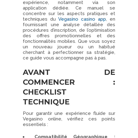
expérience, notamment via son
application dédiée. Ce manuel se
concentre sur les aspects pratiques et
techniques du
Vegasino casino app
, en
fournissant une analyse détaillée des
procédures d’inscription, de l’optimisation
des offres promotionnelles et des
fonctionnalités mobiles. Que vous soyez
un nouveau joueur ou un habitué
cherchant à perfectionner sa stratégie,
ce guide vous accompagne pas à pas.
AVANT DE
COMMENCER :
CHECKLIST
TECHNIQUE
Pour garantir une expérience fluide sur
Vegasino online, vérifiez ces points
essentiels :
Compatibilité Géographique :