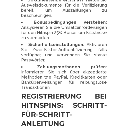
Dokumentenbereitschaft:
Halten Sie
Ausweisdokumente für die Verifizierung
bereit, um Auszahlungen zu
beschleunigen.
Bonusbedingungen verstehen:
Analysieren Sie die Umsatzanforderungen
für den Hitnspin 25€ Bonus, um Fallstricke
zu vermeiden.
Sicherheitseinstellungen:
Aktivieren
Sie Zwei-Faktor-Authentifizierung, falls
verfügbar, und verwenden Sie starke
Passwörter.
Zahlungsmethoden prüfen:
Informieren Sie sich über akzeptierte
Methoden wie PayPal, Kreditkarten oder
Banküberweisungen für reibungslose
Transaktionen.
REGISTRIERUNG BEI
HITNSPINS: SCHRITT-
FÜR-SCHRITT-
ANLEITUNG