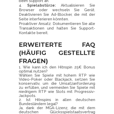
beim Support an.
4.
Spielabstürze:
Aktualisieren Sie
Browser oder wechseln Sie Gerät.
Deaktivieren Sie Ad-Blocker, die mit der
Seite interferieren könnten.
Proaktiver Ansatz: Dokumentieren Sie alle
Transaktionen und halten Sie Support-
Kontakte bereit.
ERWEITERTE FAQ
(HÄUFIG GESTELLTE
FRAGEN)
1. Wie kann ich den Hitnspin 25€ Bonus
optimal nutzen?
Wählen Sie Spiele mit hohem RTP wie
Video-Poker oder Blackjack, setzen Sie
konservativ, um die Umsatzanforderung
zu erfüllen, und vermeiden Sie Spiele mit
niedrigem RTP wie Slots mit Progressiv-
Jackpots.
2. Ist Hitnspins in allen deutschen
Bundesländern legal?
Ja, dank der MGA-Lizenz, die mit dem
deutschen Glücksspielstaatsvertrag