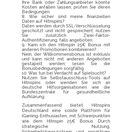
Ihre Bank oder Zahlungsanbieter könnte
Kosten anfallen lassen; prüfen Sie deren
Bedingungen.
8. Wie sicher sind meine finanziellen
Daten auf Hitnspins?
Daten werden durch SSL-Verschlüsselung
geschützt und nicht gespeichert; nutzen
Sie zusätzlich Zwei-Faktor-
Authentifizierung, falls angeboten.
9. Kann ich den Hitnspin 25€ Bonus mit
anderen Promotionen kombinieren?
Nein, der Willkommensbonus ist exklusiv
und kann nicht mit anderen Angeboten
gestapelt werden; lesen Sie die
Bonusbedingungen sorgfältig.
10. Was tun bei Verdacht auf Spielsucht?
Nutzen Sie Selbstausschluss-Tools auf
Hitnspins oder wenden Sie sich an
deutsche Hilfsorganisationen wie die
Bundeszentrale für gesundheitliche
Aufklärung.
Zusammenfassend bietet Hitnspins
Deutschland eine solide Plattform für
iGaming-Enthusiasten, mit Schwerpunkten
wie dem Hitnspin 25€ Bonus. Durch
strategische Nutzung,
Sicherheitsbewusstsein und proaktives