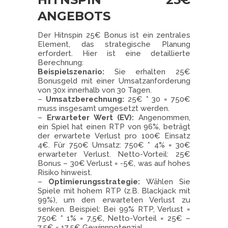
ANGEBOTS
Der Hitnspin 25€ Bonus ist ein zentrales
Element, das strategische Planung
erfordert. Hier ist eine detaillierte
Berechnung:
Beispielszenario:
Sie erhalten 25€
Bonusgeld mit einer Umsatzanforderung
von 30x innerhalb von 30 Tagen.
–
Umsatzberechnung:
25€ * 30 = 750€
muss insgesamt umgesetzt werden.
–
Erwarteter Wert (EV):
Angenommen,
ein Spiel hat einen RTP von 96%, beträgt
der erwartete Verlust pro 100€ Einsatz
4€. Für 750€ Umsatz: 750€ * 4% = 30€
erwarteter Verlust. Netto-Vorteil: 25€
Bonus – 30€ Verlust = -5€, was auf hohes
Risiko hinweist.
–
Optimierungsstrategie:
Wählen Sie
Spiele mit hohem RTP (z.B. Blackjack mit
99%), um den erwarteten Verlust zu
senken. Beispiel: Bei 99% RTP, Verlust =
750€ * 1% = 7,5€, Netto-Vorteil = 25€ –
7,5€ = 17,5€ Gewinnpotenzial.