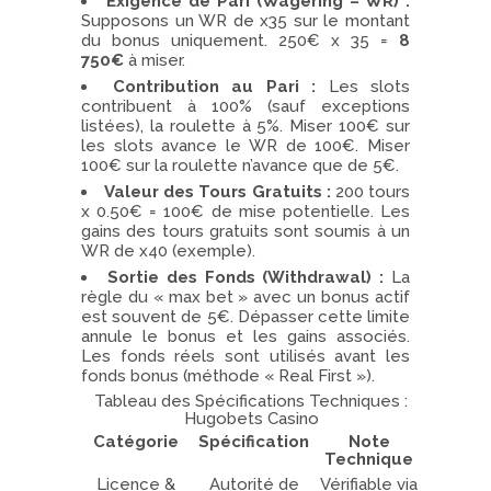
Exigence de Pari (Wagering – WR) :
Supposons un WR de x35 sur le montant
du bonus uniquement. 250€ x 35 =
8
750€
à miser.
Contribution au Pari :
Les slots
contribuent à 100% (sauf exceptions
listées), la roulette à 5%. Miser 100€ sur
les slots avance le WR de 100€. Miser
100€ sur la roulette n’avance que de 5€.
Valeur des Tours Gratuits :
200 tours
x 0.50€ = 100€ de mise potentielle. Les
gains des tours gratuits sont soumis à un
WR de x40 (exemple).
Sortie des Fonds (Withdrawal) :
La
règle du « max bet » avec un bonus actif
est souvent de 5€. Dépasser cette limite
annule le bonus et les gains associés.
Les fonds réels sont utilisés avant les
fonds bonus (méthode « Real First »).
Tableau des Spécifications Techniques :
Hugobets Casino
Catégorie
Spécification
Note
Technique
Licence &
Autorité de
Vérifiable via