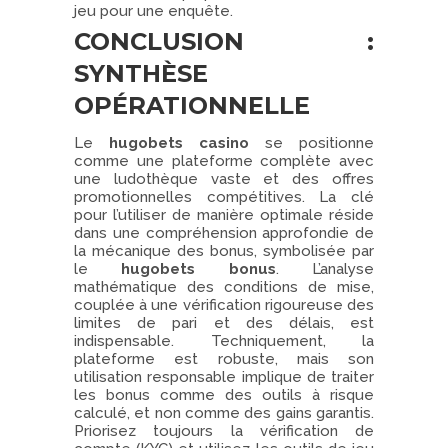
jeu pour une enquête.
CONCLUSION :
SYNTHÈSE
OPÉRATIONNELLE
Le
hugobets casino
se positionne
comme une plateforme complète avec
une ludothèque vaste et des offres
promotionnelles compétitives. La clé
pour l’utiliser de manière optimale réside
dans une compréhension approfondie de
la mécanique des bonus, symbolisée par
le
hugobets bonus
. L’analyse
mathématique des conditions de mise,
couplée à une vérification rigoureuse des
limites de pari et des délais, est
indispensable. Techniquement, la
plateforme est robuste, mais son
utilisation responsable implique de traiter
les bonus comme des outils à risque
calculé, et non comme des gains garantis.
Priorisez toujours la vérification de