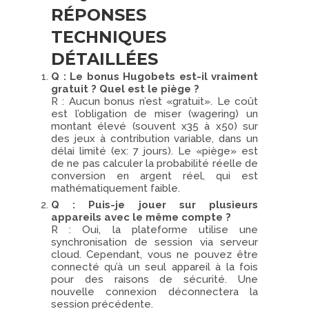
RÉPONSES
TECHNIQUES
DÉTAILLÉES
Q : Le bonus Hugobets est-il vraiment
gratuit ? Quel est le piège ?
R : Aucun bonus n’est «gratuit». Le coût
est l’obligation de miser (wagering) un
montant élevé (souvent x35 à x50) sur
des jeux à contribution variable, dans un
délai limité (ex: 7 jours). Le «piège» est
de ne pas calculer la probabilité réelle de
conversion en argent réel, qui est
mathématiquement faible.
Q : Puis-je jouer sur plusieurs
appareils avec le même compte ?
R : Oui, la plateforme utilise une
synchronisation de session via serveur
cloud. Cependant, vous ne pouvez être
connecté qu’à un seul appareil à la fois
pour des raisons de sécurité. Une
nouvelle connexion déconnectera la
session précédente.