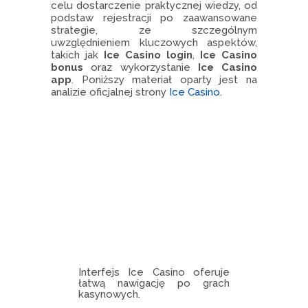
celu dostarczenie praktycznej wiedzy, od
podstaw rejestracji po zaawansowane
strategie, ze szczególnym
uwzględnieniem kluczowych aspektów,
takich jak
Ice Casino login
,
Ice Casino
bonus
oraz wykorzystanie
Ice Casino
app
. Poniższy materiał oparty jest na
analizie oficjalnej strony
Ice Casino
.
Interfejs Ice Casino oferuje
łatwą nawigację po grach
kasynowych.