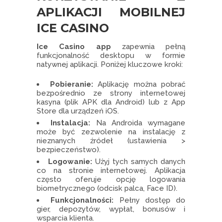
APLIKACJI MOBILNEJ
ICE CASINO
Ice Casino app
zapewnia pełną
funkcjonalność desktopu w formie
natywnej aplikacji. Poniżej kluczowe kroki:
Pobieranie:
Aplikację można pobrać
bezpośrednio ze strony internetowej
kasyna (plik APK dla Android) lub z App
Store dla urządzeń iOS.
Instalacja:
Na Androida wymagane
może być zezwolenie na instalację z
nieznanych źródeł (ustawienia >
bezpieczeństwo).
Logowanie:
Użyj tych samych danych
co na stronie internetowej. Aplikacja
często oferuje opcję logowania
biometrycznego (odcisk palca, Face ID).
Funkcjonalności:
Pełny dostęp do
gier, depozytów, wypłat, bonusów i
wsparcia klienta.