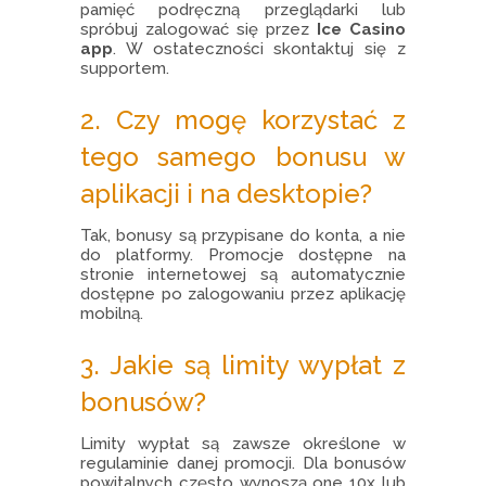
pamięć podręczną przeglądarki lub
spróbuj zalogować się przez
Ice Casino
app
. W ostateczności skontaktuj się z
supportem.
2. Czy mogę korzystać z
tego samego bonusu w
aplikacji i na desktopie?
Tak, bonusy są przypisane do konta, a nie
do platformy. Promocje dostępne na
stronie internetowej są automatycznie
dostępne po zalogowaniu przez aplikację
mobilną.
3. Jakie są limity wypłat z
bonusów?
Limity wypłat są zawsze określone w
regulaminie danej promocji. Dla bonusów
powitalnych często wynoszą one 10x lub