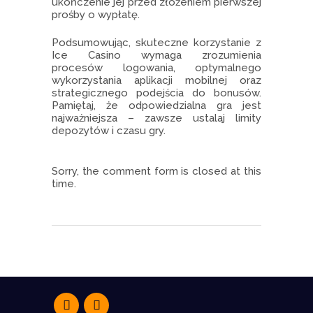
ukończenie jej przed złożeniem pierwszej
prośby o wypłatę.
Podsumowując, skuteczne korzystanie z
Ice Casino wymaga zrozumienia
procesów logowania, optymalnego
wykorzystania aplikacji mobilnej oraz
strategicznego podejścia do bonusów.
Pamiętaj, że odpowiedzialna gra jest
najważniejsza – zawsze ustalaj limity
depozytów i czasu gry.
Sorry, the comment form is closed at this
time.