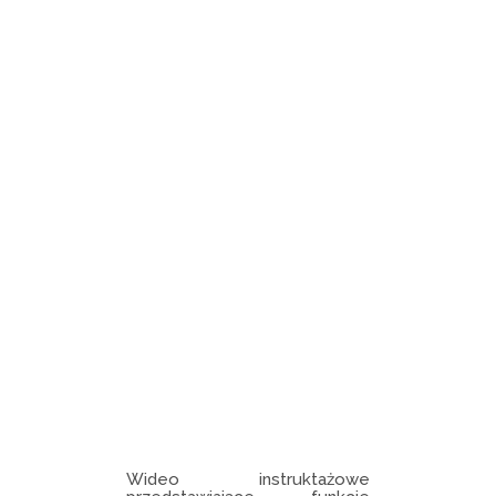
Wideo instruktażowe