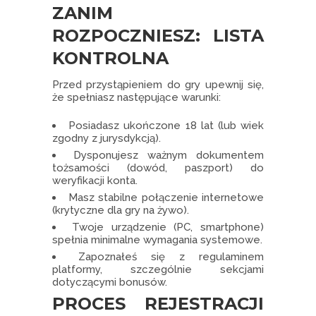
ZANIM
ROZPOCZNIESZ: LISTA
KONTROLNA
Przed przystąpieniem do gry upewnij się,
że spełniasz następujące warunki:
Posiadasz ukończone 18 lat (lub wiek
zgodny z jurysdykcją).
Dysponujesz ważnym dokumentem
tożsamości (dowód, paszport) do
weryfikacji konta.
Masz stabilne połączenie internetowe
(krytyczne dla gry na żywo).
Twoje urządzenie (PC, smartphone)
spełnia minimalne wymagania systemowe.
Zapoznałeś się z regulaminem
platformy, szczególnie sekcjami
dotyczącymi bonusów.
PROCES REJESTRACJI