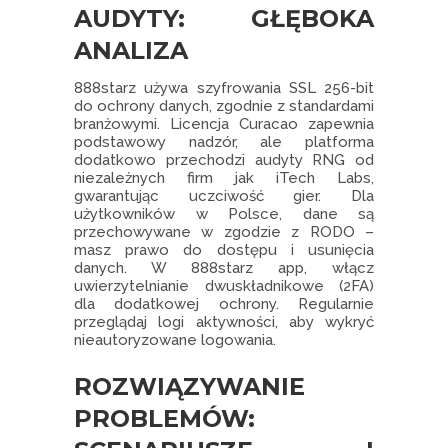
AUDYTY: GŁĘBOKA
ANALIZA
888starz używa szyfrowania SSL 256-bit
do ochrony danych, zgodnie z standardami
branżowymi. Licencja Curacao zapewnia
podstawowy nadzór, ale platforma
dodatkowo przechodzi audyty RNG od
niezależnych firm jak iTech Labs,
gwarantując uczciwość gier. Dla
użytkowników w Polsce, dane są
przechowywane w zgodzie z RODO –
masz prawo do dostępu i usunięcia
danych. W 888starz app, włącz
uwierzytelnianie dwuskładnikowe (2FA)
dla dodatkowej ochrony. Regularnie
przeglądaj logi aktywności, aby wykryć
nieautoryzowane logowania.
ROZWIĄZYWANIE
PROBLEMÓW: