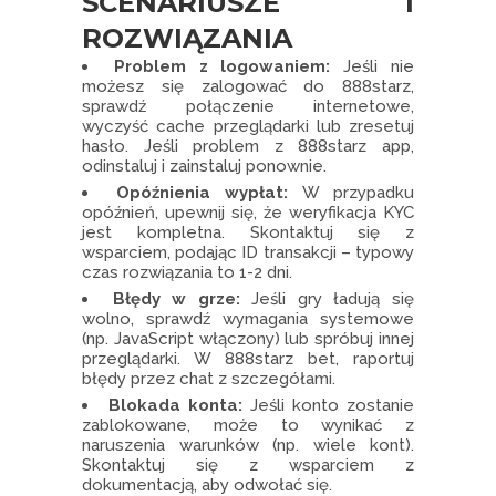
SCENARIUSZE I
ROZWIĄZANIA
Problem z logowaniem:
Jeśli nie
możesz się zalogować do 888starz,
sprawdź połączenie internetowe,
wyczyść cache przeglądarki lub zresetuj
hasło. Jeśli problem z 888starz app,
odinstaluj i zainstaluj ponownie.
Opóźnienia wypłat:
W przypadku
opóźnień, upewnij się, że weryfikacja KYC
jest kompletna. Skontaktuj się z
wsparciem, podając ID transakcji – typowy
czas rozwiązania to 1-2 dni.
Błędy w grze:
Jeśli gry ładują się
wolno, sprawdź wymagania systemowe
(np. JavaScript włączony) lub spróbuj innej
przeglądarki. W 888starz bet, raportuj
błędy przez chat z szczegółami.
Blokada konta:
Jeśli konto zostanie
zablokowane, może to wynikać z
naruszenia warunków (np. wiele kont).
Skontaktuj się z wsparciem z
dokumentacją, aby odwołać się.