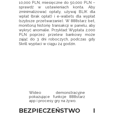
10,000 PLN, miesięczne do 50,000 PLN –
sprawdź w ustawieniach konta. Aby
zminimalizować opłaty, używaj BLIK dla
wpłat (brak opłat) i e-wallets dla wypłat
(szybsze przetwarzanie). W 888starz bet,
monitoruj historię transakcji w panelu, aby
wykryć anomalie. Przykład: Wypłata 2,000
PLN poprzez przelew bankowy może
zająć do 3 dni roboczych, podczas gdy
Skrill wypłaci w ciągu 24 godzin.
Wideo demonstracyjne
pokazujące funkcje 888starz
app i procesy gry na żywo.
BEZPIECZEŃSTWO I