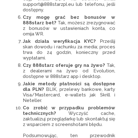
support@888starzpl.eu lub telefonu, jeśli
dostępny.
Czy mogę grać bez bonusów w
888starz bet?
Tak, możesz zrezygnować
z bonusów w ustawieniach konta, co
omija WR.
Jak działa weryfikacja KYC?
Prześlij
skan dowodu i rachunku za media; proces
trwa do 24 godzin, konieczny przed
wypłatami.
Czy 888starz oferuje gry na żywo?
Tak,
z dealerami na żywo od Evolution,
dostępne w 888starz app i desktop.
Jakie metody płatności są dostępne
dla PLN?
BLIK, przelewy bankowe, karty
Visa/Mastercard, e-wallets jak Skrill i
Neteller.
Co zrobić w przypadku problemów
technicznych?
Wyczyść cache,
zaktualizuj przeglądarkę lub skontaktuj się
z wsparciem z screenshotami błędu.
Podsumowując, ten przewodnik