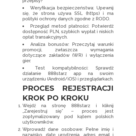
przepisy?
Weryfikacja bezpieczeństwa: Upewnij
się, że strona używa SSL (https) i ma
polityki ochrony danych zgodne z RODO.
Przegląd metod płatności: Potwierdź
dostępność PLN, szybkich wypłat i niskich
opłat transakcyjnych.
Analiza bonusów: Przeczytaj warunki
promocji, zwłaszcza wymagania
dotyczące zakładów (WR) i wyłączenia
gier.
Test kompatybilności: Sprawdź
działanie 888starz app na swoim
urządzeniu (Android/iOS) i przeglądarkach.
PROCES REJESTRACJI
KROK PO KROKU
Wejdź na stronę 888starz i kliknij
„Zarejestruj się” – proces jest
zoptymalizowany pod kątem polskich
użytkowników.
Wprowadź dane osobowe: Pełne imię i
nazwisko, datę urodzenia, adres email i