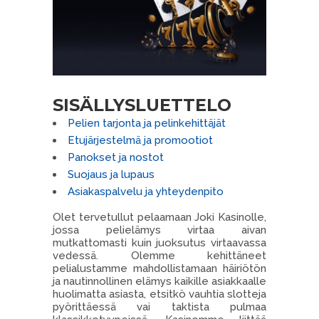
SISÄLLYSLUETTELO
Pelien tarjonta ja pelinkehittäjät
Etujärjestelmä ja promootiot
Panokset ja nostot
Suojaus ja lupaus
Asiakaspalvelu ja yhteydenpito
Olet tervetullut pelaamaan Joki Kasinolle,
jossa pelielämys virtaa aivan
mutkattomasti kuin juoksutus virtaavassa
vedessä. Olemme kehittäneet
pelialustamme mahdollistamaan häiriötön
ja nautinnollinen elämys kaikille asiakkaalle
huolimatta asiasta, etsitkö vauhtia slotteja
pyörittäessä vai taktista pulmaa