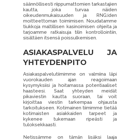
säännöllisesti riippumattomien tarkastajien
kautta, joka turvaa näiden
oikeudenmukaisuuden ja RNG:iden
moitteettoman toimimisen. Noudatamme
tiukkoja maltillisen kasinoimisen ohjeita ja
tarjoamme ratkaisuja tilin kontrollointiin,
sisältäen itsensä poissulkemisen.
ASIAKASPALVELU JA
YHTEYDENPITO
Asiakaspalvelutiimimme on valmiina läpi
vuorokauden ajan reagoimaan
kysymyksiisi ja hoitamassa potentiaaliset
haasteesi. Saat yhteyden meidät
pikaviestin kautta suoraan, tai voit
kirjoittaa viestin tarkempaa ohjausta
tarkoitukseen. Kotimainen tiimimme tietää
kotimaisten asiakkaiden tarpeet ja
kykenee tukemaan ripeästi ja
tuloksekkaasti.
Netissämme on tämän lisäksi laaja