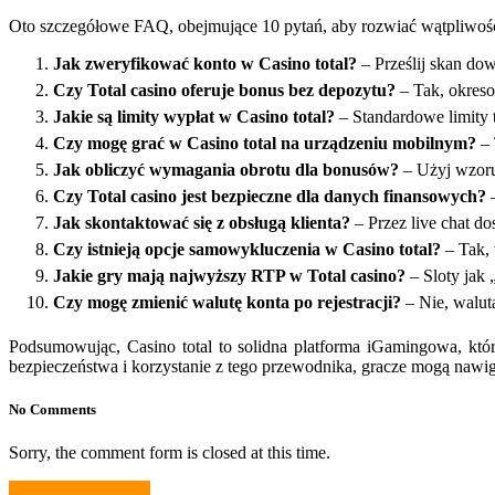
Oto szczegółowe FAQ, obejmujące 10 pytań, aby rozwiać wątpliwośc
Jak zweryfikować konto w Casino total?
– Prześlij skan dow
Czy Total casino oferuje bonus bez depozytu?
– Tak, okreso
Jakie są limity wypłat w Casino total?
– Standardowe limity t
Czy mogę grać w Casino total na urządzeniu mobilnym?
– 
Jak obliczyć wymagania obrotu dla bonusów?
– Użyj wzoru
Czy Total casino jest bezpieczne dla danych finansowych?
–
Jak skontaktować się z obsługą klienta?
– Przez live chat do
Czy istnieją opcje samowykluczenia w Casino total?
– Tak, 
Jakie gry mają najwyższy RTP w Total casino?
– Sloty jak 
Czy mogę zmienić walutę konta po rejestracji?
– Nie, waluta
Podsumowując, Casino total to solidna platforma iGamingowa, któ
bezpieczeństwa i korzystanie z tego przewodnika, gracze mogą nawigow
No Comments
Sorry, the comment form is closed at this time.