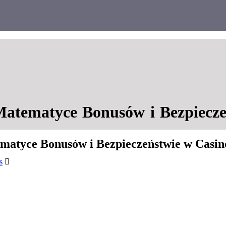
tematyce Bonusów i Bezpieczeńs
tyce Bonusów i Bezpieczeństwie w Casino 
s