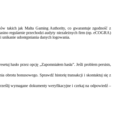
anów takich jak Malta Gaming Authority, co gwarantuje zgodność z
asino regularnie przechodzi audyty niezależnych firm (np. eCOGRA)
 i unikanie udostępniania danych logowania.
setuj hasło przez opcję „Zapomniałem hasła”. Jeśli problem persists,
a obrotu bonusowego. Sprawdź historię transakcji i skontaktuj się z
Prześlij wymagane dokumenty weryfikacyjne i czekaj na odpowiedź –