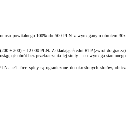
dla bonusu powitalnego 100% do 500 PLN z wymaganym obrotem 30x
(200 + 200) = 12 000 PLN. Zakładając średni RTP (zwrot do gracza)
iągnąć obrót bez przekraczania tej straty – co wymaga starannego
. Jeśli free spiny są ograniczone do określonych slotów, oblicz