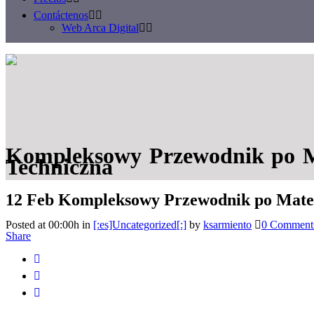
Contáctenos
Web Arca Digital
Kompleksowy Przewodnik po Ma
Techniczna
12 Feb
Kompleksowy Przewodnik po Matema
Posted at 00:00h
in
[:es]Uncategorized[:]
by
ksarmiento
0 Comment
Share