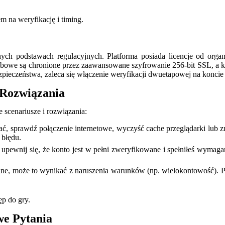
m na weryfikację i timing.
dnych podstawach regulacyjnych. Platforma posiada licencje od org
obowe są chronione przez zaawansowane szyfrowanie 256-bit SSL, a k
zpieczeństwa, zaleca się włączenie weryfikacji dwuetapowej na koncie
 Rozwiązania
scenariusze i rozwiązania:
ać, sprawdź połączenie internetowe, wyczyść cache przeglądarki lub zre
 błędu.
pewnij się, że konto jest w pełni zweryfikowane i spełniłeś wymagani
wane, może to wynikać z naruszenia warunków (np. wielokontowość). 
p do gry.
e Pytania