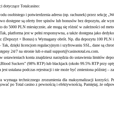
i dotyczące Totalcasino:
odu osobistego i potwierdzenia adresu (np. rachunek) przez sekcję „W
wo dostępne są oferty free spinów lub bonusów bez depozytu, ale wym
o do 5000 PLN miesięcznie, ale mogą się różnić w zależności od metody
Tak, platforma jest w pełni responsywna, a także dostępna jako dedyk
: (Depozyt + Bonus) x Wymagany obrót. Np. dla depozytu 100 PLN 
 Tak, dzięki licencjom regulacyjnym i szyfrowaniu SSL, dane są chr
stępny 24/7 na stronie lub e-mail support@casinototal.eu.com.
w ustawieniach konta znajdziesz narzędzia do ustawienia limitów de
„Blood Suckers” (98% RTP) lub blackjack (około 99.5% RTP przy optym
 jest ustalana podczas rejestracji i nie może być zmieniona później – za
ra wymaga technicznego zrozumienia dla maksymalizacji korzyści. Pr
ać po Total casino z pewnością i efektywnością. Pamiętaj, że odpowied