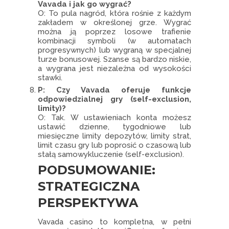
Vavada i jak go wygrać?
O: To pula nagród, która rośnie z każdym
zakładem w określonej grze. Wygrać
można ją poprzez losowe trafienie
kombinacji symboli (w automatach
progresywnych) lub wygraną w specjalnej
turze bonusowej. Szanse są bardzo niskie,
a wygrana jest niezależna od wysokości
stawki.
P: Czy Vavada oferuje funkcje
odpowiedzialnej gry (self-exclusion,
limity)?
O: Tak. W ustawieniach konta możesz
ustawić dzienne, tygodniowe lub
miesięczne limity depozytów, limity strat,
limit czasu gry lub poprosić o czasową lub
stałą samowykluczenie (self-exclusion).
PODSUMOWANIE:
STRATEGICZNA
PERSPEKTYWA
Vavada casino to kompletna, w pełni