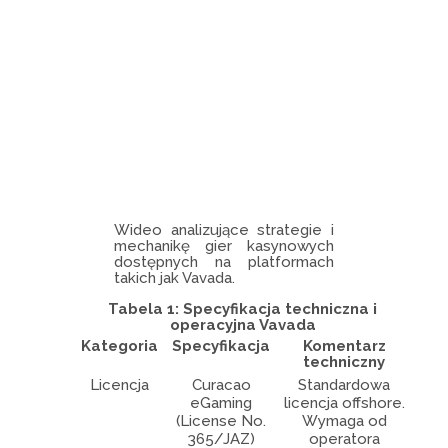
Wideo analizujące strategie i
mechanikę gier kasynowych
dostępnych na platformach
takich jak Vavada.
Tabela 1: Specyfikacja techniczna i
operacyjna Vavada
Kategoria
Specyfikacja
Komentarz
techniczny
Licencja
Curacao
Standardowa
eGaming
licencja offshore.
(License No.
Wymaga od
365/JAZ)
operatora