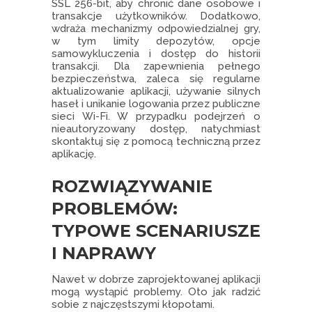
SSL 256-bit, aby chronić dane osobowe i
transakcje użytkowników. Dodatkowo,
wdraża mechanizmy odpowiedzialnej gry,
w tym limity depozytów, opcje
samowykluczenia i dostęp do historii
transakcji. Dla zapewnienia pełnego
bezpieczeństwa, zaleca się regularne
aktualizowanie aplikacji, używanie silnych
haseł i unikanie logowania przez publiczne
sieci Wi-Fi. W przypadku podejrzeń o
nieautoryzowany dostęp, natychmiast
skontaktuj się z pomocą techniczną przez
aplikację.
ROZWIĄZYWANIE
PROBLEMÓW:
TYPOWE SCENARIUSZE
I NAPRAWY
Nawet w dobrze zaprojektowanej aplikacji
mogą wystąpić problemy. Oto jak radzić
sobie z najczęstszymi kłopotami.