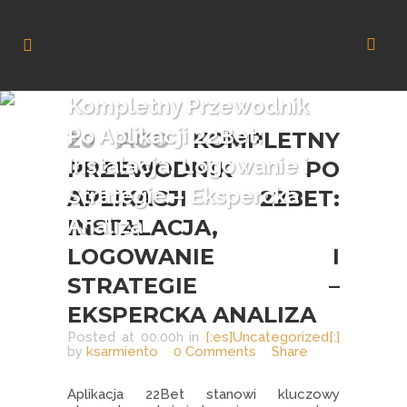
Kompletny Przewodnik
Po Aplikacji 22Bet:
20 AGO
KOMPLETNY
Instalacja, Logowanie i
PRZEWODNIK PO
Strategie – Ekspercka
APLIKACJI 22BET:
Analiza
INSTALACJA,
LOGOWANIE I
STRATEGIE –
EKSPERCKA ANALIZA
Posted at 00:00h
in
[:es]Uncategorized[:]
by
ksarmiento
0 Comments
Share
Aplikacja 22Bet stanowi kluczowy