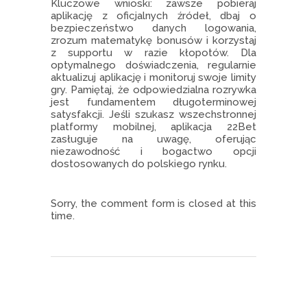
Kluczowe wnioski: zawsze pobieraj
aplikację z oficjalnych źródeł, dbaj o
bezpieczeństwo danych logowania,
zrozum matematykę bonusów i korzystaj
z supportu w razie kłopotów. Dla
optymalnego doświadczenia, regularnie
aktualizuj aplikację i monitoruj swoje limity
gry. Pamiętaj, że odpowiedzialna rozrywka
jest fundamentem długoterminowej
satysfakcji. Jeśli szukasz wszechstronnej
platformy mobilnej, aplikacja 22Bet
zasługuje na uwagę, oferując
niezawodność i bogactwo opcji
dostosowanych do polskiego rynku.
Sorry, the comment form is closed at this
time.