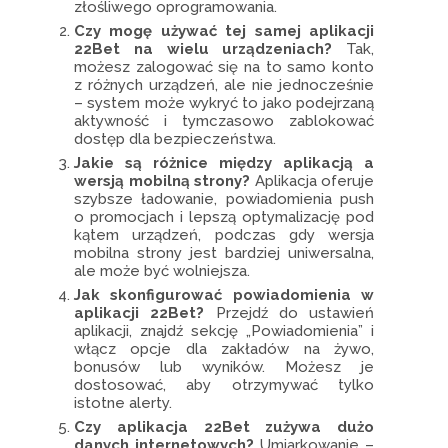
złośliwego oprogramowania.
Czy mogę używać tej samej aplikacji
22Bet na wielu urządzeniach?
Tak,
możesz zalogować się na to samo konto
z różnych urządzeń, ale nie jednocześnie
– system może wykryć to jako podejrzaną
aktywność i tymczasowo zablokować
dostęp dla bezpieczeństwa.
Jakie są różnice między aplikacją a
wersją mobilną strony?
Aplikacja oferuje
szybsze ładowanie, powiadomienia push
o promocjach i lepszą optymalizację pod
kątem urządzeń, podczas gdy wersja
mobilna strony jest bardziej uniwersalna,
ale może być wolniejsza.
Jak skonfigurować powiadomienia w
aplikacji 22Bet?
Przejdź do ustawień
aplikacji, znajdź sekcję „Powiadomienia” i
włącz opcje dla zakładów na żywo,
bonusów lub wyników. Możesz je
dostosować, aby otrzymywać tylko
istotne alerty.
Czy aplikacja 22Bet zużywa dużo
danych internetowych?
Umiarkowanie –