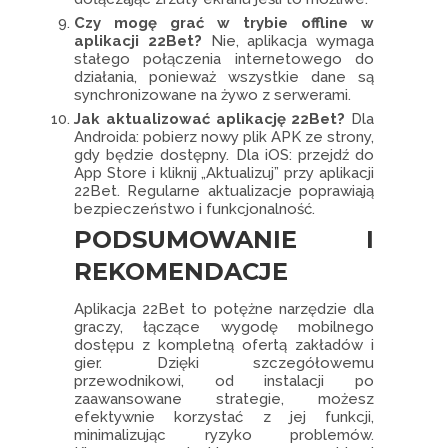
Czy mogę grać w trybie offline w
aplikacji 22Bet?
Nie, aplikacja wymaga
stałego połączenia internetowego do
działania, ponieważ wszystkie dane są
synchronizowane na żywo z serwerami.
Jak aktualizować aplikację 22Bet?
Dla
Androida: pobierz nowy plik APK ze strony,
gdy będzie dostępny. Dla iOS: przejdź do
App Store i kliknij „Aktualizuj” przy aplikacji
22Bet. Regularne aktualizacje poprawiają
bezpieczeństwo i funkcjonalność.
PODSUMOWANIE I
REKOMENDACJE
Aplikacja 22Bet to potężne narzędzie dla
graczy, łączące wygodę mobilnego
dostępu z kompletną ofertą zakładów i
gier. Dzięki szczegółowemu
przewodnikowi, od instalacji po
zaawansowane strategie, możesz
efektywnie korzystać z jej funkcji,
minimalizując ryzyko problemów.