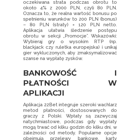
oczekiwana strata podczas obrotu to
około 4% z 2000 PLN, czyli 80 PLN.
Oznacza to, że realna wartość bonusu po
spełnieniu warunków to 200 PLN (bonus)
– 80 PLN (straty) = 120 PLN netto.
Aplikacja ułatwia śledzenie postępu
obrotu w sekcji „Promocje”. Wskazówki:
Wybieraj gry o wysokim RTP (np.
blackjack czy ruletka europejska) i unikaj
gier wykluczonych, aby zmaksymalizować
szanse na wypłatę zysków.
BANKOWOŚĆ I
PŁATNOŚCI W
APLIKACJI
Aplikacja 22Bet integruje szeroki wachlarz
metod płatności, dostosowanych do
graczy z Polski. Wpłaty są zazwyczaj
natychmiastowe, podczas gdy wypłaty
mogą trwać od kilku godzin do kilku dni, w
zależności od metody. Popularne opcje
obejmują przelewy bankowe, karty