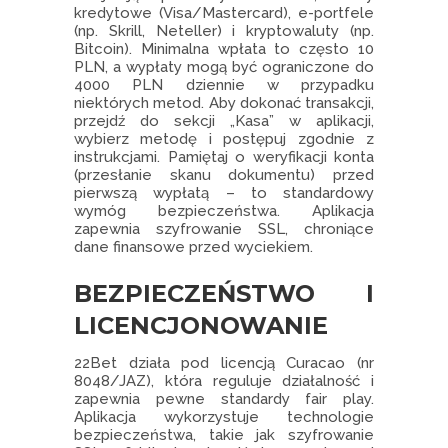
kredytowe (Visa/Mastercard), e-portfele
(np. Skrill, Neteller) i kryptowaluty (np.
Bitcoin). Minimalna wpłata to często 10
PLN, a wypłaty mogą być ograniczone do
4000 PLN dziennie w przypadku
niektórych metod. Aby dokonać transakcji,
przejdź do sekcji „Kasa” w aplikacji,
wybierz metodę i postępuj zgodnie z
instrukcjami. Pamiętaj o weryfikacji konta
(przesłanie skanu dokumentu) przed
pierwszą wypłatą – to standardowy
wymóg bezpieczeństwa. Aplikacja
zapewnia szyfrowanie SSL, chroniące
dane finansowe przed wyciekiem.
BEZPIECZEŃSTWO I
LICENCJONOWANIE
22Bet działa pod licencją Curacao (nr
8048/JAZ), która reguluje działalność i
zapewnia pewne standardy fair play.
Aplikacja wykorzystuje technologie
bezpieczeństwa, takie jak szyfrowanie