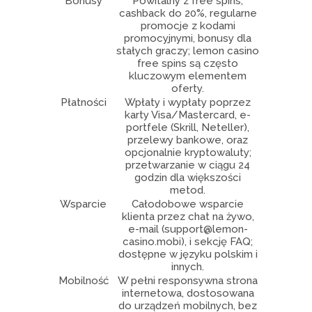
Bonusy
Powitalny z free spins,
cashback do 20%, regularne
promocje z kodami
promocyjnymi, bonusy dla
stałych graczy; lemon casino
free spins są często
kluczowym elementem
oferty.
Płatności
Wpłaty i wypłaty poprzez
karty Visa/Mastercard, e-
portfele (Skrill, Neteller),
przelewy bankowe, oraz
opcjonalnie kryptowaluty;
przetwarzanie w ciągu 24
godzin dla większości
metod.
Wsparcie
Całodobowe wsparcie
klienta przez chat na żywo,
e-mail (support@lemon-
casino.mobi), i sekcję FAQ;
dostępne w języku polskim i
innych.
Mobilność
W pełni responsywna strona
internetowa, dostosowana
do urządzeń mobilnych, bez