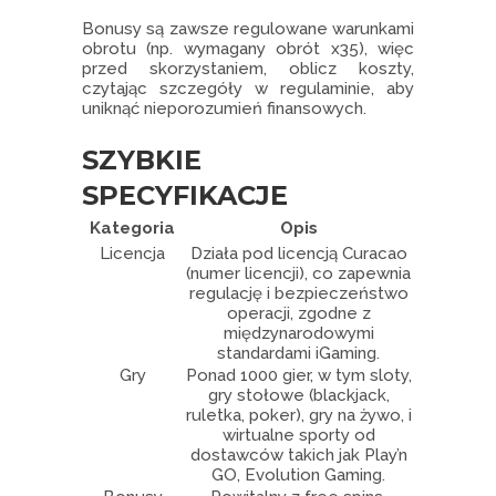
Bonusy są zawsze regulowane warunkami
obrotu (np. wymagany obrót x35), więc
przed skorzystaniem, oblicz koszty,
czytając szczegóły w regulaminie, aby
uniknąć nieporozumień finansowych.
SZYBKIE
SPECYFIKACJE
Kategoria
Opis
Licencja
Działa pod licencją Curacao
(numer licencji), co zapewnia
regulację i bezpieczeństwo
operacji, zgodne z
międzynarodowymi
standardami iGaming.
Gry
Ponad 1000 gier, w tym sloty,
gry stołowe (blackjack,
ruletka, poker), gry na żywo, i
wirtualne sporty od
dostawców takich jak Play’n
GO, Evolution Gaming.