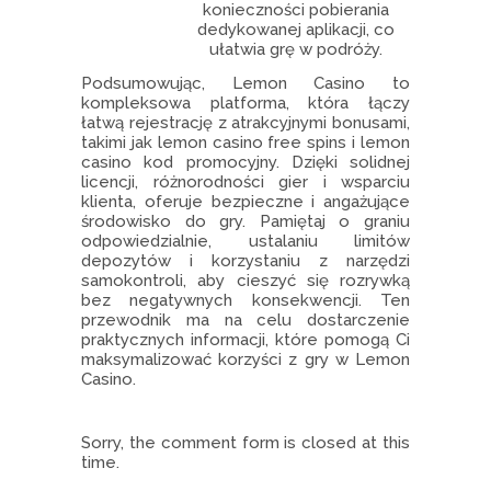
konieczności pobierania
dedykowanej aplikacji, co
ułatwia grę w podróży.
Podsumowując, Lemon Casino to
kompleksowa platforma, która łączy
łatwą rejestrację z atrakcyjnymi bonusami,
takimi jak lemon casino free spins i lemon
casino kod promocyjny. Dzięki solidnej
licencji, różnorodności gier i wsparciu
klienta, oferuje bezpieczne i angażujące
środowisko do gry. Pamiętaj o graniu
odpowiedzialnie, ustalaniu limitów
depozytów i korzystaniu z narzędzi
samokontroli, aby cieszyć się rozrywką
bez negatywnych konsekwencji. Ten
przewodnik ma na celu dostarczenie
praktycznych informacji, które pomogą Ci
maksymalizować korzyści z gry w Lemon
Casino.
Sorry, the comment form is closed at this
time.