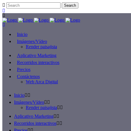
Inicio
Imágenes/Vídeo
Render paisajista
Aplicativo Marketing
Recorridos interactivos
Precios
Contáctenos
Web Arca Digital
Inicio
Imágenes/Vídeo
Render paisajista
Aplicativo Marketing
Recorridos interactivos
Precios