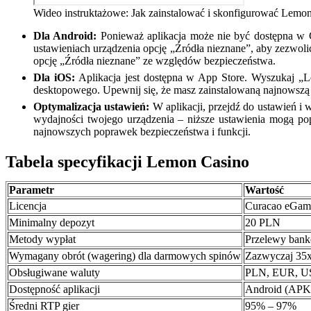
Wideo instruktażowe: Jak zainstalować i skonfigurować Lemo
Dla Android:
Ponieważ aplikacja może nie być dostępna w G
ustawieniach urządzenia opcję „Źródła nieznane”, aby zezwolić
opcję „Źródła nieznane” ze względów bezpieczeństwa.
Dla iOS:
Aplikacja jest dostępna w App Store. Wyszukaj „Le
desktopowego. Upewnij się, że masz zainstalowaną najnowszą 
Optymalizacja ustawień:
W aplikacji, przejdź do ustawień i
wydajności twojego urządzenia – niższe ustawienia mogą popr
najnowszych poprawek bezpieczeństwa i funkcji.
Tabela specyfikacji Lemon Casino
Parametr
Wartość
Licencja
Curacao eGami
Minimalny depozyt
20 PLN
Metody wypłat
Przelewy bank
Wymagany obrót (wagering) dla darmowych spinów
Zazwyczaj 35
Obsługiwane waluty
PLN, EUR, US
Dostępność aplikacji
Android (APK)
Średni RTP gier
95% – 97%