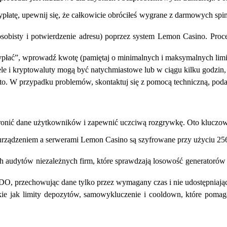
łatę, upewnij się, że całkowicie obróciłeś wygrane z darmowych spi
bisty i potwierdzenie adresu) poprzez system Lemon Casino. Proces
płać”, wprowadź kwotę (pamiętaj o minimalnych i maksymalnych limit
ele i kryptowaluty mogą być natychmiastowe lub w ciągu kilku godzin
nto. W przypadku problemów, skontaktuj się z pomocą techniczną, podaj
ronić dane użytkowników i zapewnić uczciwą rozgrywkę. Oto kluczow
rządzeniem a serwerami Lemon Casino są szyfrowane przy użyciu 256
audytów niezależnych firm, które sprawdzają losowość generatorów l
, przechowując dane tylko przez wymagany czas i nie udostępniając 
akie jak limity depozytów, samowykluczenie i cooldown, które pom