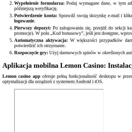
Wypełnienie formularza:
Podaj wymagane dane, w tym adres
późniejszą weryfikację.
Potwierdzenie konta:
Sprawdź swoją skrzynkę e-mail i klik
logowanie
.
Pierwszy depozyt:
Po zalogowaniu się, przejdź do sekcji 
promocje). W polu „Kod bonusowy”, jeśli jest dostępne, wp
Automatyczna aktywacja:
W większości przypadków darmo
potwierdzić ich otrzymanie.
Rozpoczęcie gry:
Użyj darmowych spinów w określonych auto
Aplikacja mobilna Lemon Casino: Instalac
Lemon casino app
oferuje pełną funkcjonalność desktopu w przen
optymalizacji dla urządzeń z systemem Android i iOS.