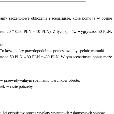
iamy szczegółowe obliczenia i scenariusze, które pomogą w ocenie
nusu: 20 * 0.50 PLN = 10 PLN). Z tych spinów wygrywasz 50 PLN.
ne.
To koszt, który prawdopodobnie poniesiesz, aby spełnić warunki.
netto to 50 PLN – 80 PLN = -30 PLN. W tym scenariuszu bonus może
aga w przewidywalnym spełnianiu warunków obrotu.
wek w razie potrzeby.
Poniżej opisujemy proces wypłaty wygranych z darmowych spinów.