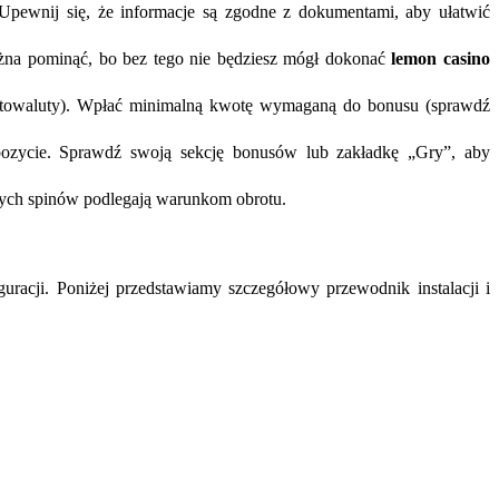
 Upewnij się, że informacje są zgodne z dokumentami, aby ułatwić
ożna pominąć, bo bez tego nie będziesz mógł dokonać
lemon casino
ryptowaluty). Wpłać minimalną kwotę wymaganą do bonusu (sprawdź
zycie. Sprawdź swoją sekcję bonusów lub zakładkę „Gry”, aby
ych spinów podlegają warunkom obrotu.
uracji. Poniżej przedstawiamy szczegółowy przewodnik instalacji i