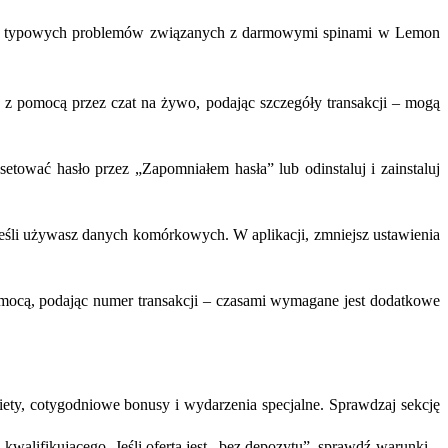
nia typowych problemów związanych z darmowymi spinami w Lemon
ę z pomocą przez czat na żywo, podając szczegóły transakcji – mogą
setować hasło przez „Zapomniałem hasła” lub odinstaluj i zainstaluj
 jeśli używasz danych komórkowych. W aplikacji, zmniejsz ustawienia
pomocą, podając numer transakcji – czasami wymagane jest dodatkowe
iety, cotygodniowe bonusy i wydarzenia specjalne. Sprawdzaj sekcję
lifikującego. Jeśli oferta jest „bez depozytu”, sprawdź warunki –