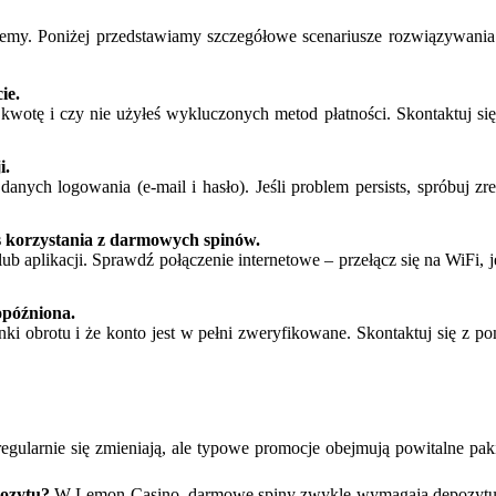
lemy. Poniżej przedstawiamy szczegółowe scenariusze rozwiązywa
ie.
kwotę i czy nie użyłeś wykluczonych metod płatności. Skontaktuj si
i.
ych logowania (e-mail i hasło). Jeśli problem persists, spróbuj zre
s korzystania z darmowych spinów.
b aplikacji. Sprawdź połączenie internetowe – przełącz się na WiFi,
opóźniona.
nki obrotu i że konto jest w pełni zweryfikowane. Skontaktuj się z 
egularnie się zmieniają, ale typowe promocje obejmują powitalne pak
ozytu?
W Lemon Casino, darmowe spiny zwykle wymagają depozytu kwa