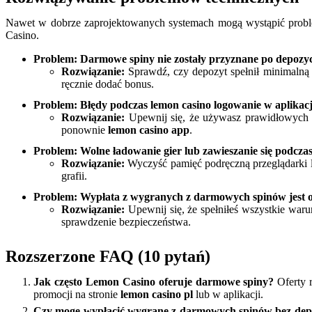
Nawet w dobrze zaprojektowanych systemach mogą wystąpić prob
Casino.
Problem: Darmowe spiny nie zostały przyznane po depozyc
Rozwiązanie:
Sprawdź, czy depozyt spełnił minimalną 
ręcznie dodać bonus.
Problem: Błędy podczas
lemon casino logowanie
w aplikacj
Rozwiązanie:
Upewnij się, że używasz prawidłowych dan
ponownie
lemon casino app
.
Problem: Wolne ładowanie gier lub zawieszanie się podcza
Rozwiązanie:
Wyczyść pamięć podręczną przeglądarki lu
grafii.
Problem: Wypłata z wygranych z darmowych spinów jest 
Rozwiązanie:
Upewnij się, że spełniłeś wszystkie waru
sprawdzenie bezpieczeństwa.
Rozszerzone FAQ (10 pytań)
Jak często Lemon Casino oferuje darmowe spiny?
Oferty r
promocji na stronie
lemon casino pl
lub w aplikacji.
Czy mogę wypłacić wygrane z darmowych spinów bez dep