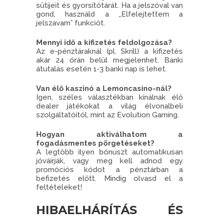
sütijeit és gyorsítótárát. Ha a jelszóval van
gond, használd a „Elfelejtettem a
jelszavam” funkciót.
Mennyi idő a kifizetés feldolgozása?
Az e-pénztáraknál (pl. Skrill) a kifizetés
akár 24 órán belül megjelenhet. Banki
átutalás esetén 1-3 banki nap is lehet.
Van élő kaszinó a Lemoncasino-nál?
Igen, széles választékban kínálnak élő
dealer játékokat a világ élvonalbeli
szolgáltatóitól, mint az Evolution Gaming.
Hogyan aktiválhatom a
fogadásmentes pörgetéseket?
A legtöbb ilyen bónuszt automatikusan
jóváírják, vagy meg kell adnod egy
promóciós kódot a pénztárban a
befizetés előtt. Mindig olvasd el a
feltételeket!
HIBAELHÁRÍTÁS ÉS