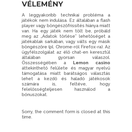
VÉLEMÉNY
A leggyakoribb technikai probléma a
játékok nem indulása. Ez általában a flash
player vagy böngészőfrissítés hiánya miatt
van. Ha egy játék nem tölt be, próbáld
meg az „Adatok törlése” lehetőséget a
játékablak sarkában, vagy válts egy másik
böngészőre (pl. Chrome-ról Firefox-ra). Az
ügyfélszolgálat az élő chat-en keresztül
általában gyorsan válaszol.
Összességében a
Lemon casino
áttekinthető felülete és magyar nyelvű
támogatása miatt barátságos választás
lehet a kezdő és haladó játékosok
számára is, feltéve, hogy
felelősségteljesen használod a
bónuszokat.
Sorry, the comment form is closed at this
time.