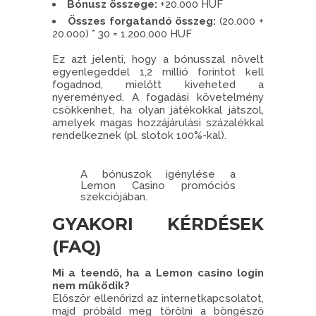
Bónusz összege:
+20.000 HUF
Összes forgatandó összeg:
(20.000 +
20.000) * 30 = 1.200.000 HUF
Ez azt jelenti, hogy a bónusszal növelt
egyenlegeddel 1,2 millió forintot kell
fogadnod, mielőtt kiveheted a
nyereményed. A fogadási követelmény
csökkenhet, ha olyan játékokkal játszol,
amelyek magas hozzájárulási százalékkal
rendelkeznek (pl. slotok 100%-kal).
A bónuszok igénylése a
Lemon Casino promóciós
szekciójában.
GYAKORI KÉRDÉSEK
(FAQ)
Mi a teendő, ha a Lemon casino login
nem működik?
Először ellenőrizd az internetkapcsolatot,
majd próbáld meg törölni a böngésző