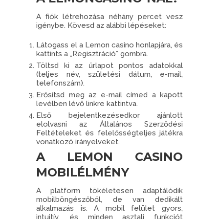
A fiók létrehozása néhány percet vesz
igénybe. Kövesd az alábbi lépéseket:
Látogass el a Lemon casino honlapjára, és
kattints a „Regisztráció” gombra.
Töltsd ki az űrlapot pontos adatokkal
(teljes név, születési dátum, e-mail,
telefonszám).
Erősítsd meg az e-mail címed a kapott
levélben lévő linkre kattintva.
Első bejelentkezésedkor ajánlott
elolvasni az Általános Szerződési
Feltételeket és felelősségteljes játékra
vonatkozó irányelveket.
A LEMON CASINO
MOBILÉLMÉNY
A platform tökéletesen adaptálódik
mobilböngészőből, de van dedikált
alkalmazás is. A mobil felület gyors,
intuitív, és minden asztali funkciót