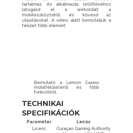
tartalmaz. Az alkalmazás letöltéséhoz
látogasd el a weboldalt a
mobileszközödről, és kövesd az
utasításokat. A video alatt bemutatjuk a
felület főbb elemeit:
Bemutató a Lemon Casino
mobilfelületéről és főbb
funkcióiról.
TECHNIKAI
SPECIFIKÁCIÓK
Paraméter
Leírás
Licenc
Curaçao Gaming Authority