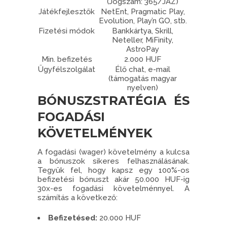
(Jogszám: 365/JAZ)
Játékfejlesztők
NetEnt, Pragmatic Play,
Evolution, Play’n GO, stb.
Fizetési módok
Bankkártya, Skrill,
Neteller, MiFinity,
AstroPay
Min. befizetés
2.000 HUF
Ügyfélszolgálat
Élő chat, e-mail
(támogatás magyar
nyelven)
BÓNUSZSTRATÉGIA ÉS
FOGADÁSI
KÖVETELMÉNYEK
A fogadási (wager) követelmény a kulcsa
a bónuszok sikeres felhasználásának.
Tegyük fel, hogy kapsz egy 100%-os
befizetési bónuszt akár 50.000 HUF-ig
30x-es fogadási követelménnyel. A
számítás a következő:
Befizetésed:
20.000 HUF