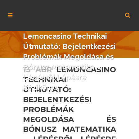
Lemoncasino Technikai
Útmutató: Bejelentkezési
Problémák Megoldása és
Bónusz Matematika –
13 ABR
LEMONCASINO
Lépésről Lépésre
TECHNIKAI
Kézikönyv
ÚTMUTATÓ:
BEJELENTKEZÉSI
PROBLÉMÁK
MEGOLDÁSA ÉS
BÓNUSZ MATEMATIKA