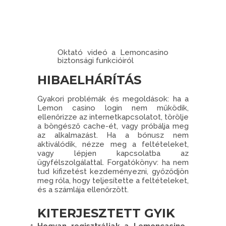
Oktató videó a Lemoncasino
biztonsági funkcióiról
HIBAELHÁRÍTÁS
Gyakori problémák és megoldások: ha a
Lemon casino login nem működik,
ellenőrizze az internetkapcsolatot, törölje
a böngésző cache-ét, vagy próbálja meg
az alkalmazást. Ha a bónusz nem
aktiválódik, nézze meg a feltételeket,
vagy lépjen kapcsolatba az
ügyfélszolgálattal. Forgatókönyv: ha nem
tud kifizetést kezdeményezni, győződjön
meg róla, hogy teljesítette a feltételeket,
és a számlája ellenőrzött.
KITERJESZTETT GYIK
Hogyan regisztráljak a Lemoncasino-