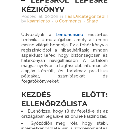
– LÉPÉSRŐL LÉPÉSRE
KÉZIKÖNYV
Posted at 00:00h
in
[:es]Uncategorized[:]
by
ksarmiento
0 Comments
Share
Üdvözöljük a
Lemoncasino
részletes
technikai útmutatójában, amely a Lemon
casino világát boncolja. Ez a fehér könyv a
regisztrációtól a hibaelhárításig minden
aspektust lefed, hogy biztonságosan és
hatékonyan navigálhasson. A tartalom
magyar nyelven, a legfrissebb információk
alapján készült, és tartalmaz praktikus
példákat, számításokat és
forgatókönyveket.
KEZDÉS ELŐTT:
ELLENŐRZŐLISTA
Ellenőrizze, hogy 18 év feletti-e és az
országában legális-e az online kaszinózás.
Győződjön meg róla, hogy stabil
internetkapcsolata van a zökkenőmentes