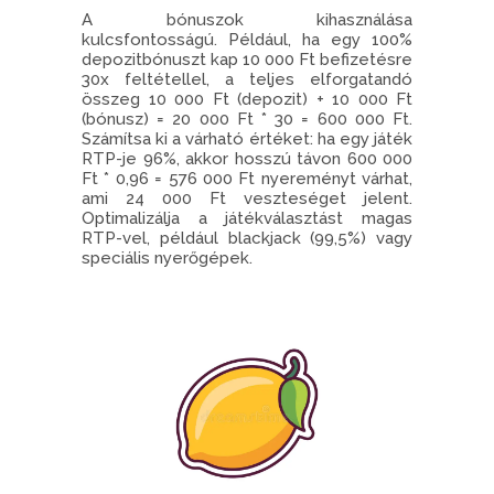
A bónuszok kihasználása
kulcsfontosságú. Például, ha egy 100%
depozitbónuszt kap 10 000 Ft befizetésre
30x feltétellel, a teljes elforgatandó
összeg 10 000 Ft (depozit) + 10 000 Ft
(bónusz) = 20 000 Ft * 30 = 600 000 Ft.
Számítsa ki a várható értéket: ha egy játék
RTP-je 96%, akkor hosszú távon 600 000
Ft * 0,96 = 576 000 Ft nyereményt várhat,
ami 24 000 Ft veszteséget jelent.
Optimalizálja a játékválasztást magas
RTP-vel, például blackjack (99,5%) vagy
speciális nyerőgépek.