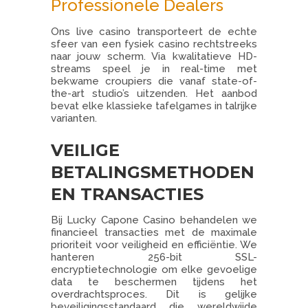
Professionele Dealers
Ons live casino transporteert de echte
sfeer van een fysiek casino rechtstreeks
naar jouw scherm. Via kwalitatieve HD-
streams speel je in real-time met
bekwame croupiers die vanaf state-of-
the-art studio’s uitzenden. Het aanbod
bevat elke klassieke tafelgames in talrijke
varianten.
VEILIGE
BETALINGSMETHODEN
EN TRANSACTIES
Bij Lucky Capone Casino behandelen we
financieel transacties met de maximale
prioriteit voor veiligheid en efficiëntie. We
hanteren 256-bit SSL-
encryptietechnologie om elke gevoelige
data te beschermen tijdens het
overdrachtsproces. Dit is gelijke
beveiligingsstandaard die wereldwijde