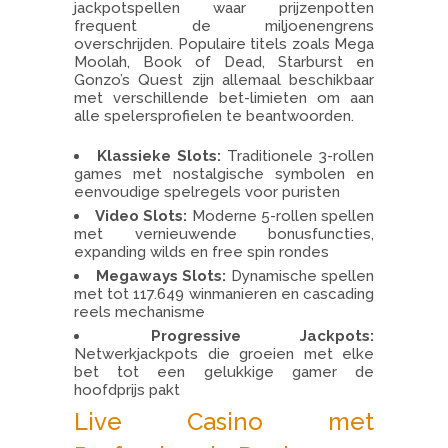
jackpotspellen waar prijzenpotten
frequent de miljoenengrens
overschrijden. Populaire titels zoals Mega
Moolah, Book of Dead, Starburst en
Gonzo’s Quest zijn allemaal beschikbaar
met verschillende bet-limieten om aan
alle spelersprofielen te beantwoorden.
Klassieke Slots:
Traditionele 3-rollen
games met nostalgische symbolen en
eenvoudige spelregels voor puristen
Video Slots:
Moderne 5-rollen spellen
met vernieuwende bonusfuncties,
expanding wilds en free spin rondes
Megaways Slots:
Dynamische spellen
met tot 117.649 winmanieren en cascading
reels mechanisme
Progressive Jackpots:
Netwerkjackpots die groeien met elke
bet tot een gelukkige gamer de
hoofdprijs pakt
Live Casino met