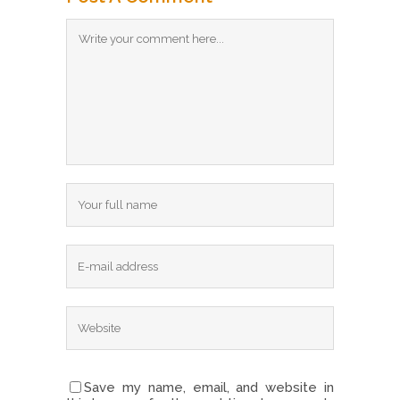
Save my name, email, and website in