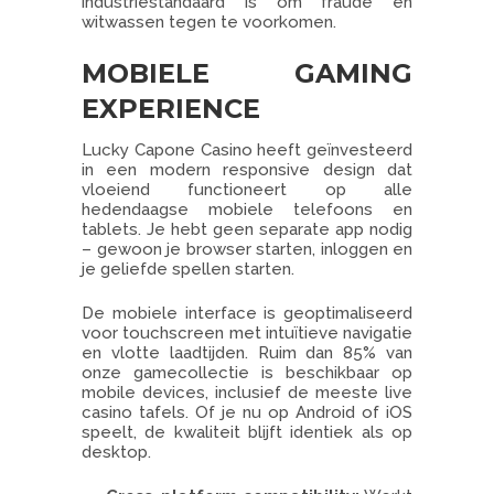
industriestandaard is om fraude en
witwassen tegen te voorkomen.
MOBIELE GAMING
EXPERIENCE
Lucky Capone Casino heeft geïnvesteerd
in een modern responsive design dat
vloeiend functioneert op alle
hedendaagse mobiele telefoons en
tablets. Je hebt geen separate app nodig
– gewoon je browser starten, inloggen en
je geliefde spellen starten.
De mobiele interface is geoptimaliseerd
voor touchscreen met intuïtieve navigatie
en vlotte laadtijden. Ruim dan 85% van
onze gamecollectie is beschikbaar op
mobile devices, inclusief de meeste live
casino tafels. Of je nu op Android of iOS
speelt, de kwaliteit blijft identiek als op
desktop.