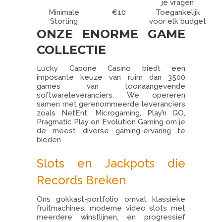
je vragen
Minimale
€10
Toegankelijk
Storting
voor elk budget
ONZE ENORME GAME
COLLECTIE
Lucky Capone Casino biedt een
imposante keuze van ruim dan 3500
games van toonaangevende
softwareleveranciers. We opereren
samen met gerenommeerde leveranciers
zoals NetEnt, Microgaming, Play’n GO,
Pragmatic Play en Evolution Gaming om je
de meest diverse gaming-ervaring te
bieden.
Slots en Jackpots die
Records Breken
Ons gokkast-portfolio omvat klassieke
fruitmachines, moderne video slots met
meerdere winstlijnen, en progressief