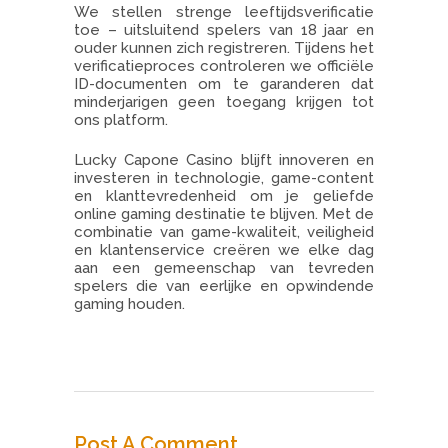
We stellen strenge leeftijdsverificatie
toe – uitsluitend spelers van 18 jaar en
ouder kunnen zich registreren. Tijdens het
verificatieproces controleren we officiële
ID-documenten om te garanderen dat
minderjarigen geen toegang krijgen tot
ons platform.
Lucky Capone Casino blijft innoveren en
investeren in technologie, game-content
en klanttevredenheid om je geliefde
online gaming destinatie te blijven. Met de
combinatie van game-kwaliteit, veiligheid
en klantenservice creëren we elke dag
aan een gemeenschap van tevreden
spelers die van eerlijke en opwindende
gaming houden.
Post A Comment