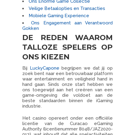
Ons Enorme Game Collectie
Veilige Betaalopties en Transacties
Mobiele Gaming Experience
Ons Engagement aan Verantwoord
Gokken
DE REDEN WAAROM
TALLOZE SPELERS OP
ONS KIEZEN
Bij
LuckyCapone
begrijpen we dat jij op
zoek bent naar een betrouwbaar platform
waar entertainment en veiligheid hand in
hand gaan. Sinds onze start hebben we
ons toegewijd aan het creëren van een
game-omgeving die voldoet aan de
beste standaarden binnen de iGaming
industrie.
Het casino opereert onder een officiële
licentie van de Curacao eGaming
Authority (licentienummer 8048/JAZ2020-
013), wat inhoudt dat alle spelactiviteiten