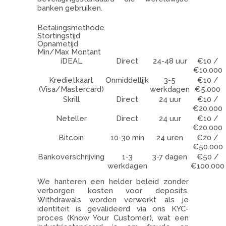
banken gebruiken.
Betalingsmethode
Stortingstijd
Opnametijd
Min/Max Montant
iDEAL
Direct
24-48 uur
€10 /
€10.000
Kredietkaart
Onmiddellijk
3-5
€10 /
(Visa/Mastercard)
werkdagen
€5.000
Skrill
Direct
24 uur
€10 /
€20.000
Neteller
Direct
24 uur
€10 /
€20.000
Bitcoin
10-30 min
24 uren
€20 /
€50.000
Bankoverschrijving
1-3
3-7 dagen
€50 /
werkdagen
€100.000
We hanteren een helder beleid zonder
verborgen kosten voor deposits.
Withdrawals worden verwerkt als je
identiteit is gevalideerd via ons KYC-
proces (Know Your Customer), wat een