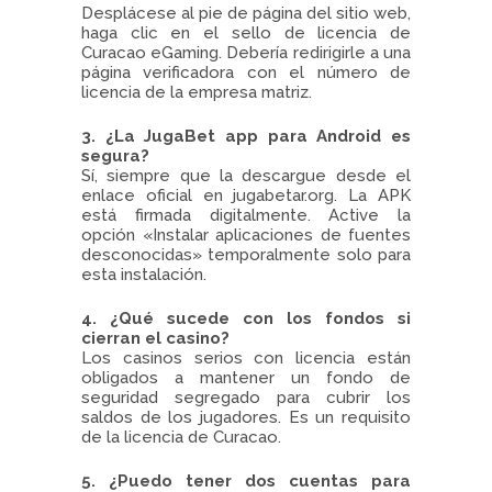
Desplácese al pie de página del sitio web,
haga clic en el sello de licencia de
Curacao eGaming. Debería redirigirle a una
página verificadora con el número de
licencia de la empresa matriz.
3. ¿La JugaBet app para Android es
segura?
Sí, siempre que la descargue desde el
enlace oficial en jugabetar.org. La APK
está firmada digitalmente. Active la
opción «Instalar aplicaciones de fuentes
desconocidas» temporalmente solo para
esta instalación.
4. ¿Qué sucede con los fondos si
cierran el casino?
Los casinos serios con licencia están
obligados a mantener un fondo de
seguridad segregado para cubrir los
saldos de los jugadores. Es un requisito
de la licencia de Curacao.
5. ¿Puedo tener dos cuentas para