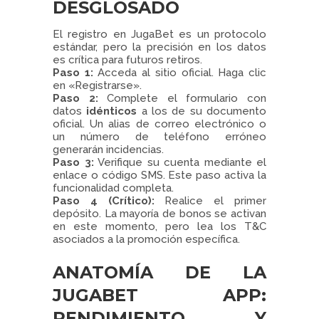
DESGLOSADO
El registro en JugaBet es un protocolo
estándar, pero la precisión en los datos
es crítica para futuros retiros.
Paso 1:
Acceda al sitio oficial. Haga clic
en «Registrarse».
Paso 2:
Complete el formulario con
datos
idénticos
a los de su documento
oficial. Un alias de correo electrónico o
un número de teléfono erróneo
generarán incidencias.
Paso 3:
Verifique su cuenta mediante el
enlace o código SMS. Este paso activa la
funcionalidad completa.
Paso 4 (Crítico):
Realice el primer
depósito. La mayoría de bonos se activan
en este momento, pero lea los T&C
asociados a la promoción específica.
ANATOMÍA DE LA
JUGABET APP:
RENDIMIENTO Y