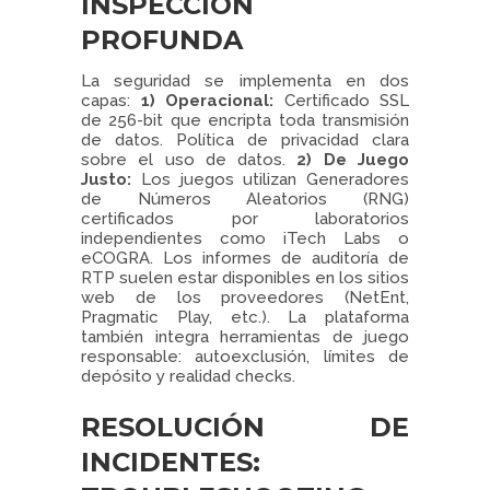
INSPECCIÓN
PROFUNDA
La seguridad se implementa en dos
capas:
1) Operacional:
Certificado SSL
de 256-bit que encripta toda transmisión
de datos. Política de privacidad clara
sobre el uso de datos.
2) De Juego
Justo:
Los juegos utilizan Generadores
de Números Aleatorios (RNG)
certificados por laboratorios
independientes como iTech Labs o
eCOGRA. Los informes de auditoría de
RTP suelen estar disponibles en los sitios
web de los proveedores (NetEnt,
Pragmatic Play, etc.). La plataforma
también integra herramientas de juego
responsable: autoexclusión, límites de
depósito y realidad checks.
RESOLUCIÓN DE
INCIDENTES: