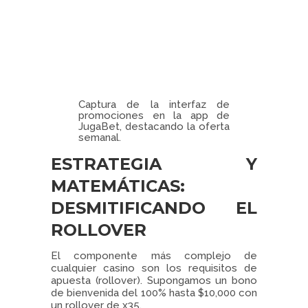
Captura de la interfaz de
promociones en la app de
JugaBet, destacando la oferta
semanal.
ESTRATEGIA Y
MATEMÁTICAS:
DESMITIFICANDO EL
ROLLOVER
El componente más complejo de
cualquier casino son los requisitos de
apuesta (rollover). Supongamos un bono
de bienvenida del 100% hasta $10,000 con
un rollover de x35.