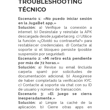
TROUBLESHOOTING
TÉCNICO
Escenario 1: «No puedo iniciar sesión
en la JugaBet app.»
Solución:
a) Verifique la conexión a
internet. b) Desinstale y reinstale la APK
descargada desde jugabetar.org. c) Utilice
la función «¿Olvidó su contraseña?» para
restablecer credenciales. d) Contacte al
soporte si el bloqueo persiste (posible
suspensión por seguridad).
Escenario 2: «Mi retiro está pendiente
por más de 72 horas.»
Solución:
a) Revise su email (incluida
carpeta spam) por solicitudes de
documentación adicional. b) Asegúrese
de haber completado la verificación KYC.
c) Contacte al soporte vía chat con su ID
de usuario y número de transacción.
Escenario 3: «El juego se cierra
inesperadamente.»
Solución:
a) Limpie la caché de la
aplicación. b) Cierre otras apps en