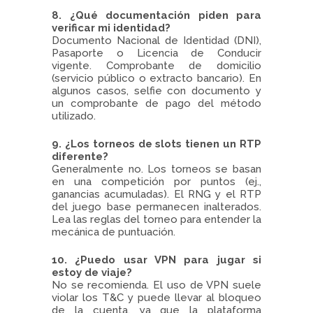
8. ¿Qué documentación piden para
verificar mi identidad?
Documento Nacional de Identidad (DNI),
Pasaporte o Licencia de Conducir
vigente. Comprobante de domicilio
(servicio público o extracto bancario). En
algunos casos, selfie con documento y
un comprobante de pago del método
utilizado.
9. ¿Los torneos de slots tienen un RTP
diferente?
Generalmente no. Los torneos se basan
en una competición por puntos (ej.,
ganancias acumuladas). El RNG y el RTP
del juego base permanecen inalterados.
Lea las reglas del torneo para entender la
mecánica de puntuación.
10. ¿Puedo usar VPN para jugar si
estoy de viaje?
No se recomienda. El uso de VPN suele
violar los T&C y puede llevar al bloqueo
de la cuenta, ya que la plataforma