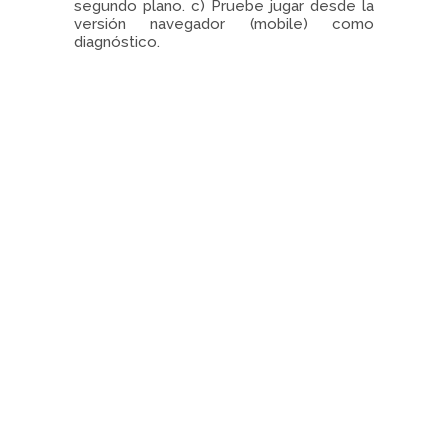
segundo plano. c) Pruebe jugar desde la
versión navegador (mobile) como
diagnóstico.