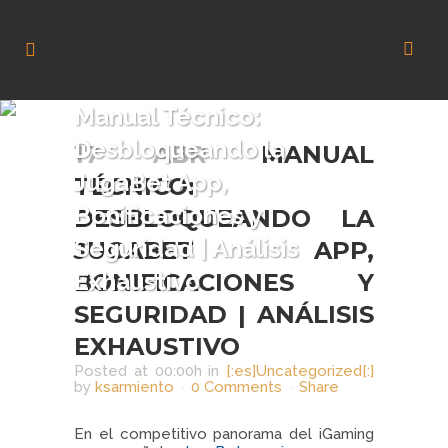
Manual Técnico:
Desbloqueando la
17 ABR
MANUAL
JugaBet App,
TÉCNICO:
Bonificaciones y
DESBLOQUEANDO LA
Seguridad | Análisis
JUGABET APP,
Exhaustivo
BONIFICACIONES Y
SEGURIDAD | ANÁLISIS
EXHAUSTIVO
Posted at 00:00h
in
[:es]Uncategorized[:]
by
ksarmiento
0 Comments
Share
En el competitivo panorama del iGaming