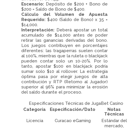
Escenario:
Depósito de $200 + Bono de
$200 = Saldo de Bono de $400.
Cálculo del Volumen de Apuesta
Requerido:
$400 (Saldo de Bono) x 35 =
$14,000.
Interpretación:
Deberá apostar un total
acumulado de $14,000 antes de poder
retirar las ganancias derivadas del bono.
Los juegos contribuyen en porcentajes
diferentes: las tragaperras suelen contar
al 100%, mientras que la ruleta o blackjack
pueden contar solo un 10-20%. Por lo
tanto, apostar $100 en blackjack podría
sumar solo $10 al rollover. La estrategia
óptima pasa por elegir juegos de alta
contribución y RTP (Retorno al Jugador)
superior al 96% para minimizar la erosión
del saldo durante el proceso.
Especificaciones Técnicas de JugaBet Casino
Categoría
Especificación/Dato
Notas
Técnicas
Licencia
Curacao eGaming
Estándar del
mercado,