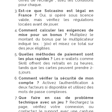
offres de recharge ; lisez les conditions
pour chaque.
Est-ce que Solcasino est légal en
France ?
Oui, si opéré sous licence
valide, mais vérifiez les régulations
locales avant de jouer.
Comment calculer les exigences de
mise pour un bonus ?
Multipliez le
montant du bonus par le multiplicateur
indiqué (ex. : 30x) et misez ce total sur
des jeux éligibles.
Quelles méthodes de paiement sont
les plus rapides ?
Les e-wallets comme
Skrill offrent des retraits en 24 heures,
tandis que les cartes peuvent prendre 2-
5 jours.
Comment vérifier la sécurité de mon
compte ?
Activez l’authentification à
deux facteurs si disponible et utilisez des
mots de passe complexes.
Que faire en cas de problème
technique avec un jeu ?
Rechargez la
page, vérifiez votre connexion, ou
contactez le support avec une capture