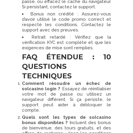
passe, ou effacez le cache du navigateur.
Si persistant, contactez le support.
Bonus non crédité : Assurez-vous
d’avoir utilisé le code promo correct et
respecté les conditions. Contactez le
support avec des preuves.
Retrait retardé : Vérifiez que la
vérification KYC est complète et que les
exigences de mise sont remplies.
FAQ ÉTENDUE : 10
QUESTIONS
TECHNIQUES
Comment résoudre un échec de
solcasino login ?
Essayez de réinitialiser
votre mot de passe ou utilisez un
navigateur différent. Si ça persiste, le
support peut aider à débloquer le
compte.
Quels sont les types de solcasino
bonus disponibles ?
Incluent des bonus
de bienvenue, des tours gratuits, et des