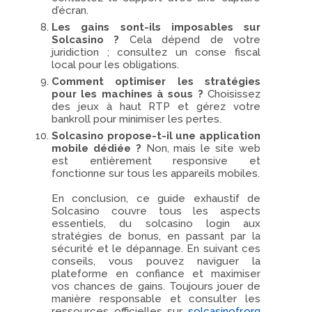
d’écran.
Les gains sont-ils imposables sur
Solcasino ?
Cela dépend de votre
juridiction ; consultez un conse fiscal
local pour les obligations.
Comment optimiser les stratégies
pour les machines à sous ?
Choisissez
des jeux à haut RTP et gérez votre
bankroll pour minimiser les pertes.
Solcasino propose-t-il une application
mobile dédiée ?
Non, mais le site web
est entièrement responsive et
fonctionne sur tous les appareils mobiles.
En conclusion, ce guide exhaustif de
Solcasino couvre tous les aspects
essentiels, du solcasino login aux
stratégies de bonus, en passant par la
sécurité et le dépannage. En suivant ces
conseils, vous pouvez naviguer la
plateforme en confiance et maximiser
vos chances de gains. Toujours jouer de
manière responsable et consulter les
ressources officielles sur
solcasinofr.org