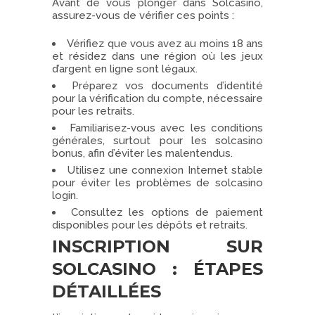
Avant de vous plonger dans Solcasino,
assurez-vous de vérifier ces points :
Vérifiez que vous avez au moins 18 ans
et résidez dans une région où les jeux
d’argent en ligne sont légaux.
Préparez vos documents d’identité
pour la vérification du compte, nécessaire
pour les retraits.
Familiarisez-vous avec les conditions
générales, surtout pour les solcasino
bonus, afin d’éviter les malentendus.
Utilisez une connexion Internet stable
pour éviter les problèmes de solcasino
login.
Consultez les options de paiement
disponibles pour les dépôts et retraits.
INSCRIPTION SUR
SOLCASINO : ÉTAPES
DÉTAILLÉES