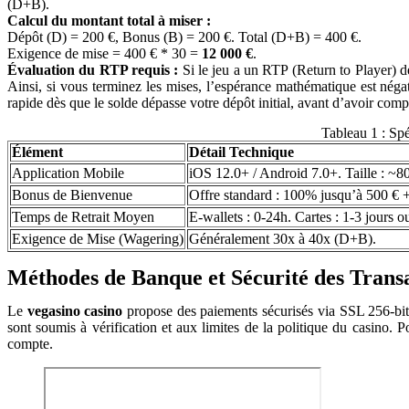
(D+B).
Calcul du montant total à miser :
Dépôt (D) = 200 €, Bonus (B) = 200 €. Total (D+B) = 400 €.
Exigence de mise = 400 € * 30 =
12 000 €
.
Évaluation du RTP requis :
Si le jeu a un RTP (Return to Player) de
Ainsi, si vous terminez les mises, l’espérance mathématique est négat
rapide dès que le solde dépasse votre dépôt initial, avant d’avoir compl
Tableau 1 : Spé
Élément
Détail Technique
Application Mobile
iOS 12.0+ / Android 7.0+. Taille : ~
Bonus de Bienvenue
Offre standard : 100% jusqu’à 500 € + 
Temps de Retrait Moyen
E-wallets : 0-24h. Cartes : 1-3 jours o
Exigence de Mise (Wagering)
Généralement 30x à 40x (D+B).
Méthodes de Banque et Sécurité des Trans
Le
vegasino casino
propose des paiements sécurisés via SSL 256-bit. 
sont soumis à vérification et aux limites de la politique du casino. 
compte.