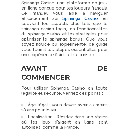
Spinanga Casino, une plateforme de jeux
en ligne conçue pour les joueurs français.
Ce manuel vous aide à naviguer
efficacement sur
Spinanga Casino
, en
couvrant les aspects clés tels que le
spinanga casino login, les fonctionnalités
du spinanga casino, et les stratégies pour
optimiser le spinanga bonus. Que vous
soyez novice ou expérimenté, ce guide
vous fournit les étapes essentielles pour
une expérience fluide et sécurisée.
AVANT DE
COMMENCER
Pour utiliser Spinanga Casino en toute
légalité et sécurité, vérifiez ces points :
Âge légal : Vous devez avoir au moins
18 ans pour jouer.
Localisation : Résidez dans une région
où les jeux d’argent en ligne sont
autorisés, comme la France.