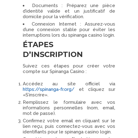
Documents : Préparez une pièce
d’identité valide et un justificatif de
domicile pour la vérification.
Connexion Internet : Assurez-vous
d’une connexion stable pour éviter les
interruptions lors du spinanga casino login.
ÉTAPES
D’INSCRIPTION
Suivez ces étapes pour créer votre
compte sur Spinanga Casino :
Accédez au site officiel via
https://spinanga-fr.org/
et cliquez sur
«S’inscrire».
Remplissez le formulaire avec vos
informations personnelles (nom, email,
mot de passe).
Confirmez votre email en cliquant sur le
lien reçu, puis connectez-vous avec vos
identifiants pour le spinanga casino login.