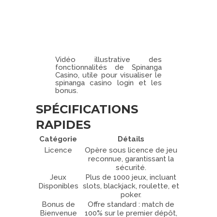
Vidéo illustrative des
fonctionnalités de Spinanga
Casino, utile pour visualiser le
spinanga casino login et les
bonus.
SPÉCIFICATIONS
RAPIDES
Catégorie
Détails
Licence
Opère sous licence de jeu
reconnue, garantissant la
sécurité.
Jeux
Plus de 1000 jeux, incluant
Disponibles
slots, blackjack, roulette, et
poker.
Bonus de
Offre standard : match de
Bienvenue
100% sur le premier dépôt,