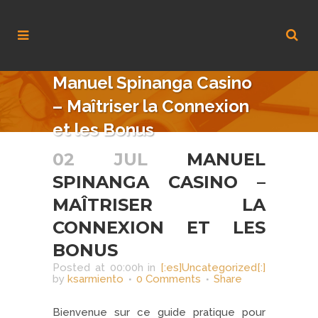
Manuel Spinanga Casino
– Maîtriser la Connexion
et les Bonus
02 JUL
MANUEL
SPINANGA CASINO –
MAÎTRISER LA
CONNEXION ET LES
BONUS
Posted at 00:00h
in
[:es]Uncategorized[:]
by
ksarmiento
0 Comments
Share
Bienvenue sur ce guide pratique pour