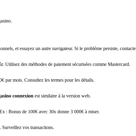
gasino.
ionnels, et essayez un autre navigateur. Si le problème persiste, contacte
 sûr. Utilisez des méthodes de paiement sécurisées comme Mastercard.
0€ par mois. Consultez les termes pour les détails.
gasino connexion
est similaire à la version web.
. Ex : Bonus de 100€ avec 30x donne 3 000€ à miser.
Surveillez vos transactions.