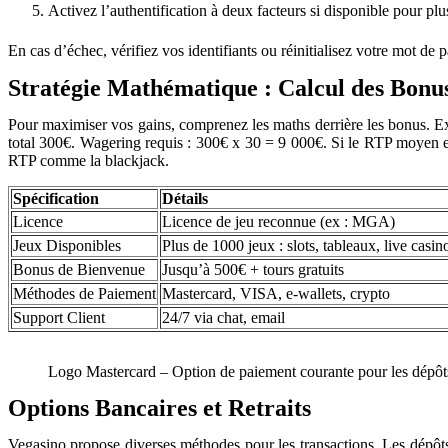
Activez l’authentification à deux facteurs si disponible pour plu
En cas d’échec, vérifiez vos identifiants ou réinitialisez votre mot de p
Stratégie Mathématique : Calcul des Bonu
Pour maximiser vos gains, comprenez les maths derrière les bonus. 
total 300€. Wagering requis : 300€ x 30 = 9 000€. Si le RTP moyen es
RTP comme la blackjack.
Spécification
Détails
Licence
Licence de jeu reconnue (ex : MGA)
Jeux Disponibles
Plus de 1000 jeux : slots, tableaux, live casin
Bonus de Bienvenue
Jusqu’à 500€ + tours gratuits
Méthodes de Paiement
Mastercard, VISA, e-wallets, crypto
Support Client
24/7 via chat, email
Logo Mastercard – Option de paiement courante pour les dépôt
Options Bancaires et Retraits
Vegasino propose diverses méthodes pour les transactions. Les dépôts v