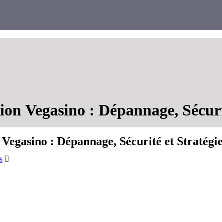
on Vegasino : Dépannage, Sécurit
egasino : Dépannage, Sécurité et Stratégie
s