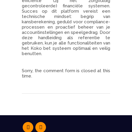
efficiënte (zij het zorgvuldig
gecontroleerde) financiële systemen.
Succes op dit platform vereist een
technische mindset: begrip van
kansberekening, geduld voor compliance-
processen en proactief beheer van je
accountinstellingen en speelgedrag. Door
deze handleiding als referentie te
gebruiken, kun je alle functionaliteiten van
het Koko bet systeem optimaal en veilig
benutten.
Sorry, the comment form is closed at this
time.