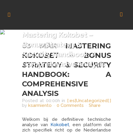
Mastering Kokobet –
Bonus Strategy &
03 MAR
MASTERING
Security Handbook: A
KOKOBET – BONUS
Comprehensive Analysis
STRATEGY & SECURITY
HANDBOOK: A
COMPREHENSIVE
ANALYSIS
Posted at 00:00h
in
[:es]Uncategorized[:]
by
ksarmiento
0 Comments
Share
Welkom bij de definitieve technische
analyse van
Kokobet
, een platform dat
zich specifiek richt op de Nederlandse