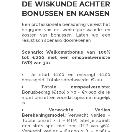
DE WISKUNDE ACHTER
BONUSSEN EN KANSEN
Een professionele benadering vereist het
begrijpen van de werkelijke waarde en
kosten van bonussen. Laten we een
realistisch scenario doorrekenen.
Scenario: Welkomstbonus van 100%
tot €200 met een omspeelvereiste
(WR) van 30x.
Je stort €100 en ontvangt €100
bonusgeld. Totale speelwaarde: €200.
Totale omspeelvereiste:
Bonusbedrag (€100) x 30 = €3.000 die je
moet omzetten voordat opname mogelijk
is.
Verwachte Verlies
Berekeningsmodel:
Verwacht verlies =
Totale omzet x (1 – RTP). Stel je speelt
een slots spel met een RTP van 96%.
Verwacht verlies = €3.000 x (1 – 0.96) =