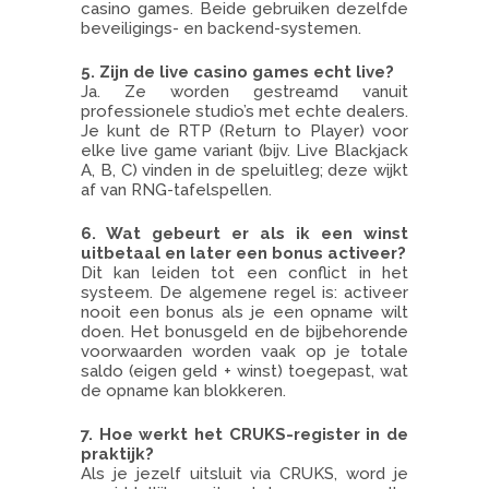
casino games. Beide gebruiken dezelfde
beveiligings- en backend-systemen.
5. Zijn de live casino games echt live?
Ja. Ze worden gestreamd vanuit
professionele studio’s met echte dealers.
Je kunt de RTP (Return to Player) voor
elke live game variant (bijv. Live Blackjack
A, B, C) vinden in de speluitleg; deze wijkt
af van RNG-tafelspellen.
6. Wat gebeurt er als ik een winst
uitbetaal en later een bonus activeer?
Dit kan leiden tot een conflict in het
systeem. De algemene regel is: activeer
nooit een bonus als je een opname wilt
doen. Het bonusgeld en de bijbehorende
voorwaarden worden vaak op je totale
saldo (eigen geld + winst) toegepast, wat
de opname kan blokkeren.
7. Hoe werkt het CRUKS-register in de
praktijk?
Als je jezelf uitsluit via CRUKS, word je