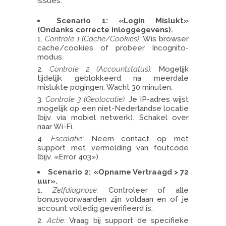
issues.
Scenario 1: «Login Mislukt»
(Ondanks correcte inloggegevens).
Controle 1 (Cache/Cookies):
Wis browser
cache/cookies of probeer Incognito-
modus.
Controle 2 (Accountstatus):
Mogelijk
tijdelijk geblokkeerd na meerdale
mislukte pogingen. Wacht 30 minuten.
Controle 3 (Geolocatie):
Je IP-adres wijst
mogelijk op een niet-Nederlandse locatie
(bijv. via mobiel netwerk). Schakel over
naar Wi-Fi.
Escalatie:
Neem contact op met
support met vermelding van foutcode
(bijv. «Error 403»).
Scenario 2: «Opname Vertraagd > 72
uur».
Zelfdiagnose:
Controleer of alle
bonusvoorwaarden zijn voldaan en of je
account volledig geverifieerd is.
Actie:
Vraag bij support de specifieke