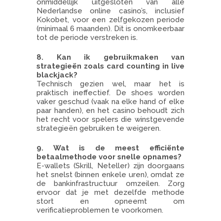
onmiddellijk uitgesloten van alle
Nederlandse online casino’s, inclusief
Kokobet, voor een zelfgekozen periode
(minimaal 6 maanden). Dit is onomkeerbaar
tot de periode verstreken is.
8. Kan ik gebruikmaken van
strategieën zoals card counting in live
blackjack?
Technisch gezien wel, maar het is
praktisch ineffectief. De shoes worden
vaker geschud (vaak na elke hand of elke
paar handen), en het casino behoudt zich
het recht voor spelers die winstgevende
strategieën gebruiken te weigeren.
9. Wat is de meest efficiënte
betaalmethode voor snelle opnames?
E-wallets (Skrill, Neteller) zijn doorgaans
het snelst (binnen enkele uren), omdat ze
de bankinfrastructuur omzeilen. Zorg
ervoor dat je met dezelfde methode
stort en opneemt om
verificatieproblemen te voorkomen.