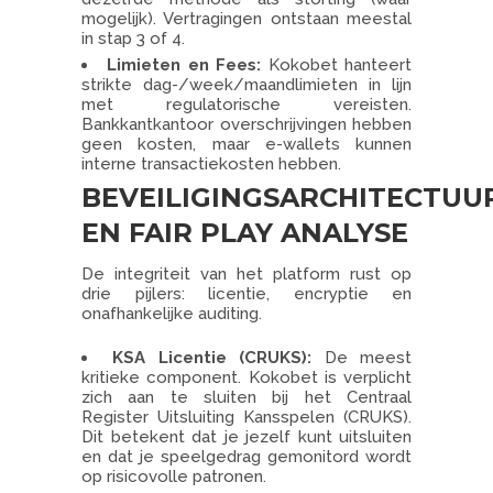
mogelijk). Vertragingen ontstaan meestal
in stap 3 of 4.
Limieten en Fees:
Kokobet hanteert
strikte dag-/week/maandlimieten in lijn
met regulatorische vereisten.
Bankkantkantoor overschrijvingen hebben
geen kosten, maar e-wallets kunnen
interne transactiekosten hebben.
BEVEILIGINGSARCHITECTUU
EN FAIR PLAY ANALYSE
De integriteit van het platform rust op
drie pijlers: licentie, encryptie en
onafhankelijke auditing.
KSA Licentie (CRUKS):
De meest
kritieke component. Kokobet is verplicht
zich aan te sluiten bij het Centraal
Register Uitsluiting Kansspelen (CRUKS).
Dit betekent dat je jezelf kunt uitsluiten
en dat je speelgedrag gemonitord wordt
op risicovolle patronen.