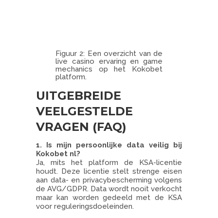
Figuur 2: Een overzicht van de
live casino ervaring en game
mechanics op het Kokobet
platform.
UITGEBREIDE
VEELGESTELDE
VRAGEN (FAQ)
1. Is mijn persoonlijke data veilig bij
Kokobet nl?
Ja, mits het platform de KSA-licentie
houdt. Deze licentie stelt strenge eisen
aan data- en privacybescherming volgens
de AVG/GDPR. Data wordt nooit verkocht
maar kan worden gedeeld met de KSA
voor reguleringsdoeleinden.