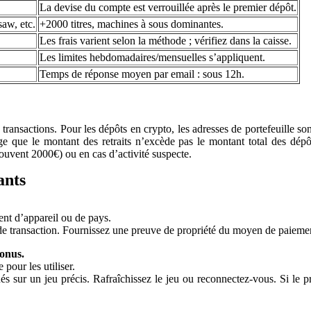
La devise du compte est verrouillée après le premier dépôt.
aw, etc.
+2000 titres, machines à sous dominantes.
Les frais varient selon la méthode ; vérifiez dans la caisse.
Les limites hebdomadaires/mensuelles s’appliquent.
Temps de réponse moyen par email : sous 12h.
 transactions. Pour les dépôts en crypto, les adresses de portefeuille s
xige que le montant des retraits n’excède pas le montant total des 
(souvent 2000€) ou en cas d’activité suspecte.
ants
nt d’appareil ou de pays.
e transaction. Fournissez une preuve de propriété du moyen de paiement 
bonus.
pour les utiliser.
 sur un jeu précis. Rafraîchissez le jeu ou reconnectez-vous. Si le pr