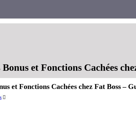
Bonus et Fonctions Cachées chez
us et Fonctions Cachées chez Fat Boss – Gu
s