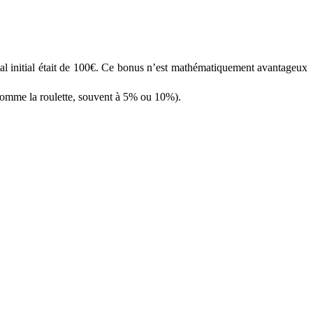
al initial était de 100€. Ce bonus n’est mathématiquement avantageux
(comme la roulette, souvent à 5% ou 10%).