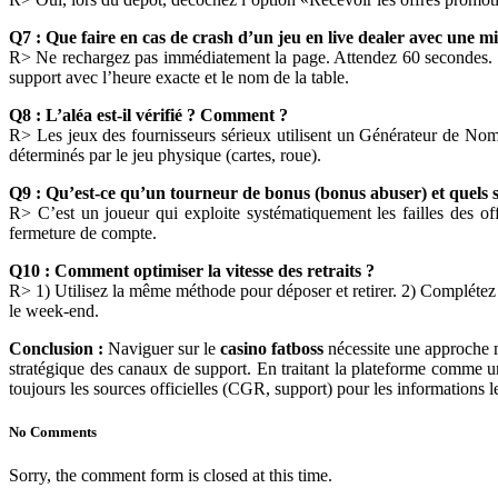
Q7 : Que faire en cas de crash d’un jeu en live dealer avec une m
R> Ne rechargez pas immédiatement la page. Attendez 60 secondes. Si 
support avec l’heure exacte et le nom de la table.
Q8 : L’aléa est-il vérifié ? Comment ?
R> Les jeux des fournisseurs sérieux utilisent un Générateur de No
déterminés par le jeu physique (cartes, roue).
Q9 : Qu’est-ce qu’un tourneur de bonus (bonus abuser) et quels so
R> C’est un joueur qui exploite systématiquement les failles des of
fermeture de compte.
Q10 : Comment optimiser la vitesse des retraits ?
R> 1) Utilisez la même méthode pour déposer et retirer. 2) Complétez 
le week-end.
Conclusion :
Naviguer sur le
casino fatboss
nécessite une approche m
stratégique des canaux de support. En traitant la plateforme comme un
toujours les sources officielles (CGR, support) pour les informations le
No Comments
Sorry, the comment form is closed at this time.