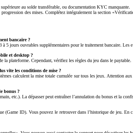
it supérieure au solde transférable, ou documentation KYC manquante.
progression des mises. Complétez intégralement la section «Vérificatio
ement bancaire ?
à 5 jours ouvrables supplémentaires pour le traitement bancaire. Les e-w
bile et desktop ?
de la plateforme. Cependant, vérifiez les règles du jeu dans le paytable.
us vite les conditions de mise ?
ystèmes calculent la mise totale cumulée sur tous les jeux. Attention aux
de bonus ?
in, etc.). La dépasser peut entraîner l’annulation du bonus et la confis
que (Game ID). Vous pouvez le retrouver dans l’historique de jeu. En c
nnelles». Vous pouvez aussi contacter le support pour désactiver les bo