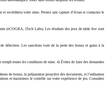
et recréditera votre mise. Prenez une capture d’écran et contactez le
nts (eCOGRA, iTech Labs). Les résultats des jeux de table live sont
ls de détection. Les sanctions vont de la perte des bonus et gains à la
 rempli toutes les conditions de mise. 4) Évitez de faire des demandes
ons de bonus, la préparation proactive des documents, et l’utilisation
ations et maximisez le contrôle sur votre expérience de jeu. Consultez