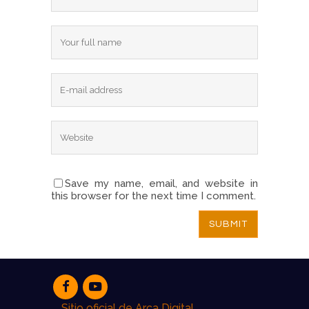
Save my name, email, and website in
this browser for the next time I comment.
Sitio oficial de Arca Digital