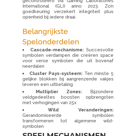
gecontroleerd via Gaming Laboratories
International (GLI) anno 2023. Zo’n
goedkeuring verzekert integriteit plus
openheid bij iedere draai.
Belangrijkste
Spelonderdelen
Cascade-mechanisme:
Succesvolle
symbolen verdampen die creëren space
voor verse symbolen die uit bovenaf
neerdalen
Cluster Pays-systeem:
Ten minste 5
gelijke blokken bij aangrenzende vakjes
leveren een uitbetaling
Multiplier Zones:
Bijzondere
veldgedeeltes boosten opbrengsten
met verhogingen van 25x
Wild Veranderingen:
Gerandomiseerde symbolen
transformeren tot algemene wild-
symbolen
SPEELMECHANISMEN