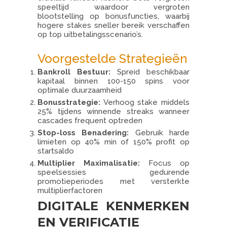
speeltijd waardoor vergroten
blootstelling op bonusfuncties, waarbij
hogere stakes sneller bereik verschaffen
op top uitbetalingsscenario’s.
Voorgestelde Strategieën
Bankroll Bestuur:
Spreid beschikbaar
kapitaal binnen 100-150 spins voor
optimale duurzaamheid
Bonusstrategie:
Verhoog stake middels
25% tijdens winnende streaks wanneer
cascades frequent optreden
Stop-loss Benadering:
Gebruik harde
limieten op 40% min of 150% profit op
startsaldo
Multiplier Maximalisatie:
Focus op
speelsessies gedurende
promotieperiodes met versterkte
multiplierfactoren
DIGITALE KENMERKEN
EN VERIFICATIE